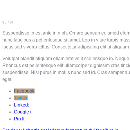
95
734
Suspendisse in est ante in nibh. Ornare aenean euismod elementu
nunc faucibus a pellentesque sit amet. Leo in vitae turpis ma
lacus sed viverra tellus. Consectetur adipiscing elit ut aliquam
Volutpat blandit aliquam etiam erat velit scelerisque in. Nequ
Rhoncus est pellentesque elit ullamcorper dignissim cras tin
suspendisse. Nisl purus in mollis nunc sed id. Cras semper au
eget.
Facebook
Twitter
Linked:
Google+
Pin It