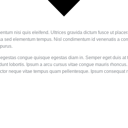
m nisi quis eleifend. Ultrices gravida dictum fusce ut placerat o
ssa sed elementum tempus. Nisl condimentum id venenatis a condi
 purus.
e egestas congue quisque egestas diam in. Semper eget duis at te
cidunt lobortis. Ipsum a arcu cursus vitae congue mauris rhonc
ctor neque vitae tempus quam pellentesque. Ipsum consequat nis