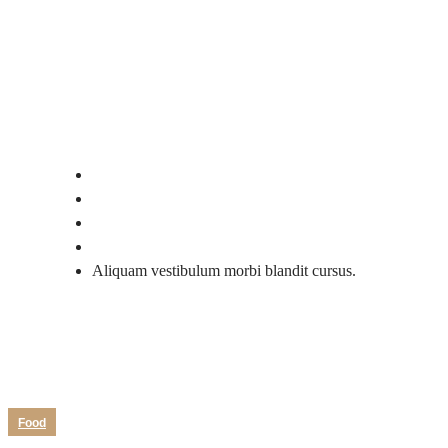
Aliquam vestibulum morbi blandit 
Home
2020
December
21
Aliquam vestibulum morbi blandit cursus.
Food