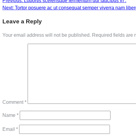
Post
Previous:
Lobortis scelerisque fermentum dui faucibus in .
Next:
Tortor posuere ac ut consequat semper viverra nam liber
navigation
Leave a Reply
Your email address will not be published.
Required fields are
Comment
*
Name
*
Email
*