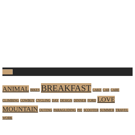
Tags
BREAKFAST
ANIMAL
BIKES
CAKE
CAR
CARE
LOVE
CLIMBING
COWBOY
CYCLING
DAY
DESIGN
DINNER
FORD
MOUNTAIN
OUTING
PARAGLIDING
PIE
SCOOTER
SUMMER
TRAVEL
WORK