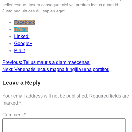
pellentesque. Ipsum consequat nisl vel pretium lectus quam id.
Justo nec ultrices dui sapien eget.
Facebook
Twitter
Linked:
Google+
Pin It
Post
Previous:
Tellus mauris a diam maecenas.
Next:
Venenatis lectus magna fringilla urna porttitor.
navigation
Leave a Reply
Your email address will not be published.
Required fields are
marked
*
Comment
*