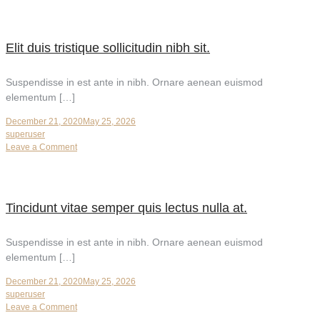
Elit duis tristique sollicitudin nibh sit.
Suspendisse in est ante in nibh. Ornare aenean euismod
elementum […]
December 21, 2020
May 25, 2026
superuser
on
Leave a Comment
Elit
duis
tristique
sollicitudin
Tincidunt vitae semper quis lectus nulla at.
nibh
sit.
Suspendisse in est ante in nibh. Ornare aenean euismod
elementum […]
December 21, 2020
May 25, 2026
superuser
on
Leave a Comment
Tincidunt