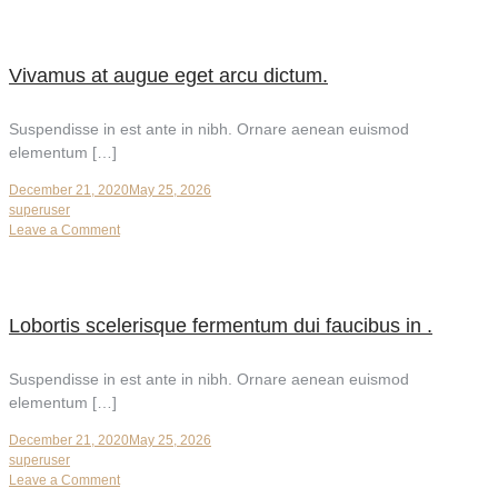
vitae
semper
quis
Vivamus at augue eget arcu dictum.
lectus
nulla
at.
Suspendisse in est ante in nibh. Ornare aenean euismod
elementum […]
December 21, 2020
May 25, 2026
superuser
on
Leave a Comment
Vivamus
at
augue
eget
Lobortis scelerisque fermentum dui faucibus in .
arcu
dictum.
Suspendisse in est ante in nibh. Ornare aenean euismod
elementum […]
December 21, 2020
May 25, 2026
superuser
on
Leave a Comment