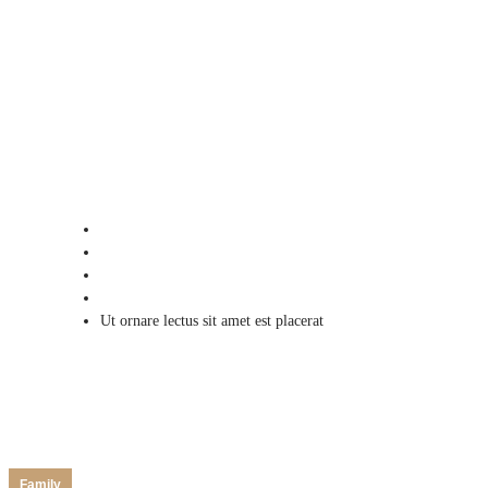
Ut ornare lectus sit amet est
placerat
Home
2020
December
21
Ut ornare lectus sit amet est placerat
Family