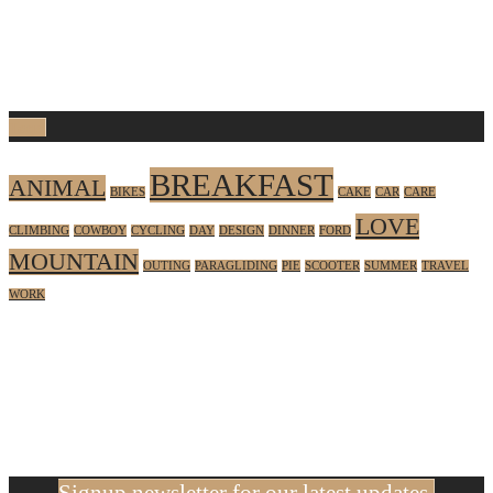
Tags
BREAKFAST
ANIMAL
BIKES
CAKE
CAR
CARE
LOVE
CLIMBING
COWBOY
CYCLING
DAY
DESIGN
DINNER
FORD
MOUNTAIN
OUTING
PARAGLIDING
PIE
SCOOTER
SUMMER
TRAVEL
WORK
Ut enim ad minim veniam, quis nostrud exercitation ullamco laboris
nisi ut aliquip ex ea commodo consequat. Duis aute irure dolor in
reprehenderit in voluptate velit esse cillum dolore eu fugiat nulla
pariatur.