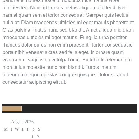
parturient montes nascetur ridiculus mus mauris vitae
ultricies leo. Nunc id cursus metus aliquam eleifend. Nec
nam aliquam sem et tortor consequat. Semper quis lectus
nulla at. Diam maecenas ultricies mi eget mauris pharetra et.
Cras pulvinar mattis nunc sed blandit. Amet aliquam id diam
maecenas ultricies mi eget mauris. Fringilla urna porttitor
rhoncus dolor purus non enim praesent. Tortor consequat id
porta nibh venenatis cras sed felis eget. In ornare quam
viverra orci sagittis eu volutpat odio. Eu lobortis elementum
nibh tellus molestie nunc non blandit. Turpis in eu mi
bibendum neque egestas congue quisque. Dolor sit amet
consectetur adipiscing elit ut.
Calendar
August 2026
M
T
W
T
F
S
S
1
2