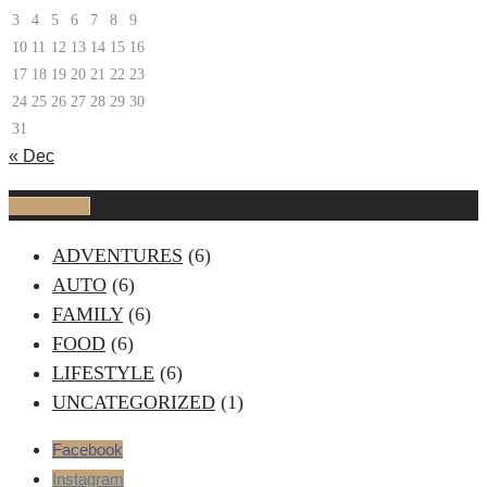
3
4
5
6
7
8
9
10
11
12
13
14
15
16
17
18
19
20
21
22
23
24
25
26
27
28
29
30
31
« Dec
Categories
ADVENTURES
(6)
AUTO
(6)
FAMILY
(6)
FOOD
(6)
LIFESTYLE
(6)
UNCATEGORIZED
(1)
Facebook
Instagram