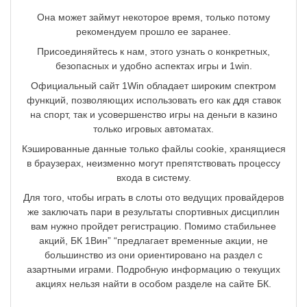
Она может займут некоторое время, только потому
рекомендуем прошло ее заранее.
Присоединяйтесь к нам, этого узнать о конкретных,
безопасных и удобно аспектах игры и 1win.
Официальный сайт 1Win обладает широким спектром
функций, позволяющих использовать его как ддя ставок
на спорт, так и усовершенство игры на деньги в казино
только игровых автоматах.
Кэшированные данные только файлы cookie, хранящиеся
в браузерах, неизменно могут препятствовать процессу
входа в систему.
Для того, чтобы играть в слоты ото ведущих провайдеров
же заключать пари в результаты спортивных дисциплин
вам нужно пройдет регистрацию. Помимо стабильнее
акций, БК 1Вин” “предлагает временные акции, не
большинство из они ориентировано на раздел с
азартными играми. Подробную информацию о текущих
акциях нельзя найти в особом разделе на сайте БК.