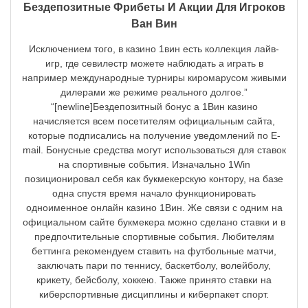
Бездепозитные Фрибеты И Акции Для Игроков
Ван Вин
Исключением того, в казино 1вин есть коллекция лайв-
игр, где севилестр можете наблюдать а играть в
например международные турниры киромарусом живыми
дилерами же режиме реального долгое.”
“[newline]Бездепозитный бонус а 1Вин казино
начисляется всем посетителям официальным сайта,
которые подписались на получение уведомлений по E-
mail. Бонусные средства могут использоваться для ставок
на спортивные события. Изначально 1Win
позиционировал себя как букмекерскую контору, на базе
одна спустя время начало функционировать
одноименное онлайн казино 1Вин. Же связи с одним на
официальном сайте букмекера можно сделано ставки и в
предпочтительные спортивные события. Любителям
беттинга рекомендуем ставить на футбольные матчи,
заключать пари по теннису, баскетболу, волейболу,
крикету, бейсболу, хоккею. Также принято ставки на
киберспортивные дисциплины и киберпакет спорт.