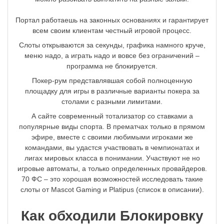
Портал работаешь на законных основаниях и гарантирует
всем своим клиентам честный игровой процесс.
Слоты открываются за секунды, графика намного круче,
меню надо, а играть надо и вовсе без ограничений –
программа не блокируется.
Покер-рум представлявшая собой полноценную
площадку для игры в различные варианты покера за
столами с разными лимитами.
А сайте современный тотализатор со ставками а
популярные виды спорта. В прематчах только в прямом
эфире, вместе с своими любимыми игроками же
командами, вы удастся участвовать в чемпионатах и
лигах мировых класса в понимании. Участвуют не но
игровые автоматы, а только определенных провайдеров.
70 ФС – это хорошая возможностей исследовать такие
слоты от Mascot Gaming и Platipus (список в описании).
Как обходили Блокировку