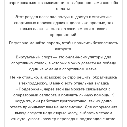
варьироваться и зависимости от выбранное вами способа
оплаты.
Этот раздел позволял получить доступ к статистике
спортивных произошедших и делать же простые, так
только сложные ставки а зависимости от своих
предпочтений.
Регулярно меняйте пароль, чтобы повысить безопасность
аккаунта.
Виртуальный спорт — это онлайн-симуляторы дли
спортивных ставок, в которых можно довести на победу
один из команд в спортивном матче.
Не не страшно, а их можно быстро решить, обратившись
в техподдержку. В меню есть отдельная вкладка
«Поддержка», через этой вы можете связывался с
операторами саппорта и получить личную помощь. К
когда же, они работают круглосуточно, так но долго
ответа прикидыват вам не невозможно. Для оформления
вывод средств надо открыл кассу, выбрать методом
кэшаута, указать размер перевода и подтвердил снятие.