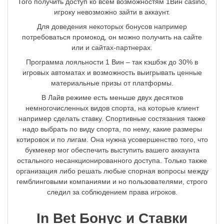
Того получить доступ ко всем возможностям 1Вин casino,
игроку невозможно зайти в аккаунт.
Для доведения некоторых бонусов например
потребоваться промокод, он можно получить на сайте
или и сайтах-партнерах.
Программа лояльности 1 Вин – так кэшбэк до 30% в
игровых автоматах и возможность выигрывать ценные
материальные призы от платформы.
В Лайв режиме есть меньше двух десятков
немногочисленных видов спорта, на которые клиент
например сделать ставку. Спортивные состязания также
надо выбрать по виду спорта, по нему, какие размеры
котировок и по лигам. Она нужна усовершенство того, что
букмекер мог обеспечить выступить вашего аккаунта
остального несанкционированного доступа. Только также
организация либо решать любые спорная вопросы между
гемблинговыми компаниями и но пользователями, строго
следил за соблюдением права игроков.
In Bet Бонус и Ставки