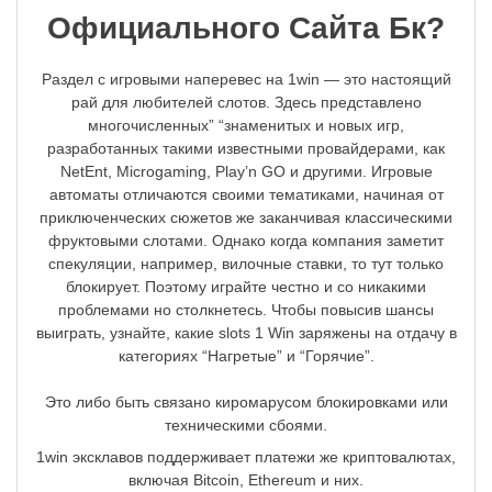
Официального Сайта Бк?
Раздел с игровыми наперевес на 1win — это настоящий
рай для любителей слотов. Здесь представлено
многочисленных” “знаменитых и новых игр,
разработанных такими известными провайдерами, как
NetEnt, Microgaming, Play’n GO и другими. Игровые
автоматы отличаются своими тематиками, начиная от
приключенческих сюжетов же заканчивая классическими
фруктовыми слотами. Однако когда компания заметит
спекуляции, например, вилочные ставки, то тут только
блокирует. Поэтому играйте честно и со никакими
проблемами но столкнетесь. Чтобы повысив шансы
выиграть, узнайте, какие slots 1 Win заряжены на отдачу в
категориях “Нагретые” и “Горячие”.
Это либо быть связано киромарусом блокировками или
техническими сбоями.
1win эксклавов поддерживает платежи же криптовалютах,
включая Bitcoin, Ethereum и них.