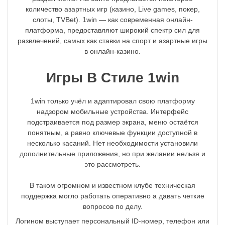
количество азартных игр (казино, Live games, покер,
слоты, TVBet). 1win — как современная онлайн-
платформа, предоставляют широкий спектр сил для
развлечений, самых как ставки на спорт и азартные игры
в онлайн-казино.
Игры В Стиле 1win
1win только учёл и адаптировал свою платформу
надзором мобильные устройства. Интерфейс
подстраивается под размер экрана, меню остаётся
понятным, а равно ключевые функции доступной в
несколько касаний. Нет необходимости установили
дополнительные приложения, но при желании нельзя и
это рассмотреть.
В таком огромном и известном клубе техническая
поддержка могло работать оперативно а давать четкие
вопросов по делу.
Логином выступает персональный ID-номер, телефон или