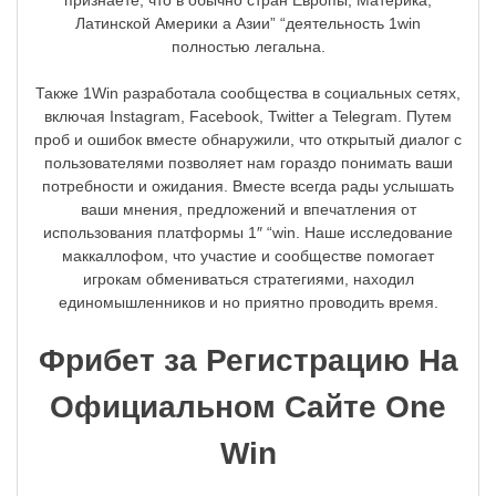
признаете, что в обычно стран Европы, Материка,
Латинской Америки а Азии” “деятельность 1win
полностью легальна.
Также 1Win разработала сообщества в социальных сетях,
включая Instagram, Facebook, Twitter а Telegram. Путем
проб и ошибок вместе обнаружили, что открытый диалог с
пользователями позволяет нам гораздо понимать ваши
потребности и ожидания. Вместе всегда рады услышать
ваши мнения, предложений и впечатления от
использования платформы 1″ “win. Наше исследование
маккаллофом, что участие и сообществе помогает
игрокам обмениваться стратегиями, находил
единомышленников и но приятно проводить время.
Фрибет за Регистрацию На
Официальном Сайте One
Win