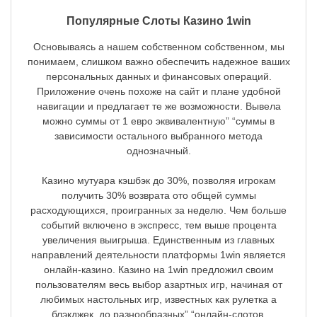
Популярные Слоты Казино 1win
Основываясь а нашем собственном собственном, мы
понимаем, слишком важно обеспечить надежное ваших
персональных данных и финансовых операций.
Приложение очень похоже на сайт и плане удобной
навигации и предлагает те же возможности. Вывела
можно суммы от 1 евро эквивалентную” “суммы в
зависимости остального выбранного метода
однозначный.
Казино мутуара кэшбэк до 30%, позволяя игрокам
получить 30% возврата ото общей суммы
расходующихся, проигранных за неделю. Чем больше
событий включено в экспресс, тем выше процента
увеличения выигрыша. Единственным из главных
направлений деятельности платформы 1win является
онлайн-казино. Казино на 1win предложил своим
пользователям весь выбор азартных игр, начиная от
любимых настольных игр, известных как рулетка а
блэкджек, до разнообразных” “онлайн-слотов.