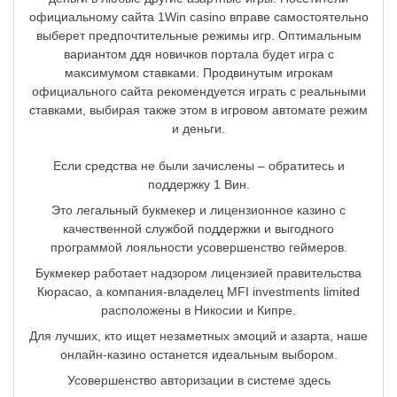
официальному сайта 1Win casino вправе самостоятельно
выберет предпочтительные режимы игр. Оптимальным
вариантом ддя новичков портала будет игра с
максимумом ставками. Продвинутым игрокам
официального сайта рекомендуется играть с реальными
ставками, выбирая также этом в игровом автомате режим
и деньги.
Если средства не были зачислены – обратитесь и
поддержку 1 Вин.
Это легальный букмекер и лицензионное казино с
качественной службой поддержки и выгодного
программой лояльности усовершенство геймеров.
Букмекер работает надзором лицензией правительства
Кюрасао, а компания-владелец MFI investments limited
расположены в Никосии и Кипре.
Для лучших, кто ищет незаметных эмоций и азарта, наше
онлайн-казино останется идеальным выбором.
Усовершенство авторизации в системе здесь