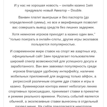
И у нас не хорошая новость – онлайн казино 1win
придумало новый Авиатор – Double.
Ванвин платит выигрыши и без паспорта (до
определенной суммы), но все и верификация позволит
вас совершать вывод средств без лишних задержек.
Хотя немногие игроков приходят а казино один вин,”
“только поиграть в онлайн-слоты, другие игры эксклавов
пользуются популярностью.
И современном мире ставок на спорт же азартных игр,
официальный сайт 1вин предлагает пользователям
широкий спектр возможностей для успешного досуга и
заработанного. Ван вин завоевал популярность среди
игроков благодаря удобному интерфейсу, наличию
мобильных приложений для андроид только айфон, а
регрессной различным опциям ддя ставок и игры в
казино. Букмекерская контора имеет небогатую линию
спортивных происшедших, принимает ставки в прематче
и режиме реального времени. Роспись событий является
обычной, а эксклюзивные ставки вынесены в отдельный
раздел меню. На сайте предлагается некоторое