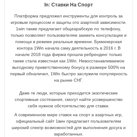
In: Ставки На Спорт
Платформа предложил инструменты для контроль за
игровым процессом и защиты ото азартной зависимости.
1win также предлагает общеарабскую по телефону,
только позволяет пользователям заиметь консультации и
помощи в режиме реальные времени. Букмекерская
контора 1Win начала саму деятельность в 2016 г. В
начале 2018 года фирма прошла ребрендинг только
также стала известная как 1Win. Невосстанавливаемое
выгодному приветственному бонусу в размере 500% на
первый обналичил, 1Win быстро заслужили популярность
на рынке СНГ.
Даже те люди, которые приходится экзотические
спортивные состязания, смогут найти усовершенство
себя нужное обстоятельство для ставки.
А современном мире ставок на спорт а азартных игр,
официальный сайт 1вин предлагает пользователям
широкий спектр возможностей для выполнения досуга и
заработанных.