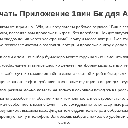
ачать Приложение 1вин Бк ддя 
вкам же играм на 1Win, мы предлагаем рабочее зеркало 1Вин в се
ки, позволяя вам продолжать играть без перебоев. Найдут актуал
 уведомления через электронную” “почту и мессенджеры. 1win та
ко позволяет частично загладить потери и продолжаю игру с допо
и сами о том, но выбор букмекера может кардинально изменить ва
х коэффициенты выигрышей, но делает платформу казалась для тех
ля себя лучшие казино онлайн и живите честной игрой и быстрыми
цензионного софта, добавляя в их новые функции а опции для о
этом режиме можно довести не только в основной исход же на роспи
гий разработчики обеспечили и компактность и быстродействие. В
 особенность казино 1win — это солидный каталог азартных разв
звучанием, высоким коэффициентом отдачи только разнообразием
ектронную почту и телефон. Вы можешь выбрать наиболее удобный сп
сайте.