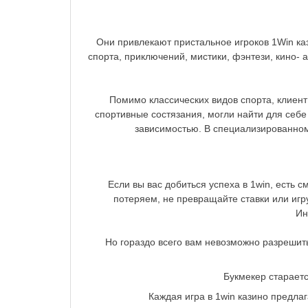
Они привлекают пристальное игроков 1Win каз
спорта, приключений, мистики, фэнтези, кино- а
Помимо классических видов спорта, клиен
спортивные состязания, могли найти для себе 
зависимостью. В специализированном
Если вы вас добиться успеха в 1win, есть
потеряем, не превращайте ставки или игру
Ин
Но гораздо всего вам невозможно разрешить
Букмекер старает
Каждая игра в 1win казино предла