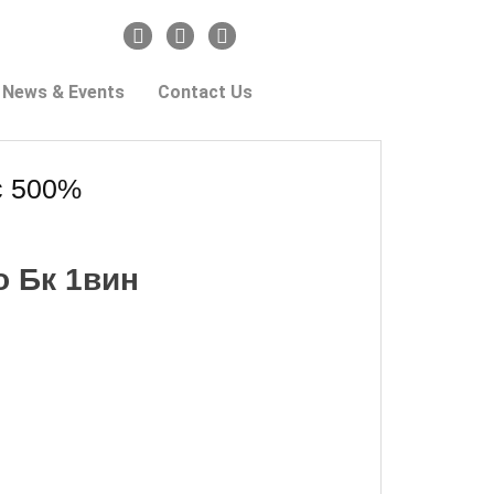
News & Events
Contact Us
с 500%
 Бк 1вин