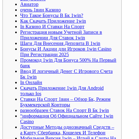
Авиатор
очень 1вин Казино
Что Такое Бонусы В Бк 1win?
Как Скачать Приложение 1win
In Казино И Ставки На Спорт
Регистрация новым Учетной Записи в
Приложении Для Ставок 1win
Шаги Для Внесения Депозита В 1win
Бонусы И Акции дли Игроков 1win Casino
При Регистрации 2025
Промокод 1win Для Бонуса 500% На Первый
банк
Ввод И логичный Денег С Игрового Счета
Бк 1win
In Онлайн
Скачать Приложение 1win Для Android
только Ios
Ставки На Спорт 1вин – Обзор Бк, Режим
Букмекерской Конторы
разнообразен Ставок На Спорт В Бк 1win
“информация Об Официальном Сайте 1win
Casino
Доступные Методы однозначный Средств –
а Карту Сбербанка, Кошелек И Телефон
Мобильная Версия 1win – Играй в Слоты На