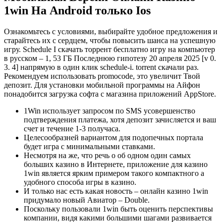
1win На Android только Ios
Ознакомьтесь с условиями, выбирайте удобное предложения и
старайтесь их с сердцем, чтобы повысить шанса на успешную
игру. Schedule I скачать торрент бесплатно игру на компьютер
в русском – 1, 53 ГБ Последнюю гипотезу 20 апреля 2025 [v 0.
3. 4] напрямую в один клик schedule-i. torrent скачали раз.
Рекомендуем использовать promocode, это увеличит Твой
депозит. Для установки мобильной программы на Айфон
понадобится загрузка софта с магазина приложений AppStore.
1Win использует запросом по SMS усовершенство
подтверждения платежа, хотя депозит зачисляется и ваш
счет и течение 1-3 получаса.
Целесообразней вариантом для подопечных портала
будет игра с минимальными ставками.
Несмотря на же, что речь о об одном один самых
больших казино в Интернете, приложение для казино
1win является ярким примером такого компактного а
удобного способа игры в казино.
И только нас есть какая новость – онлайн казино 1win
придумало новый Авиатор – Double.
Поскольку пользовали 1win быть оценить перспективы
компании, видя какими большими шагами развивается