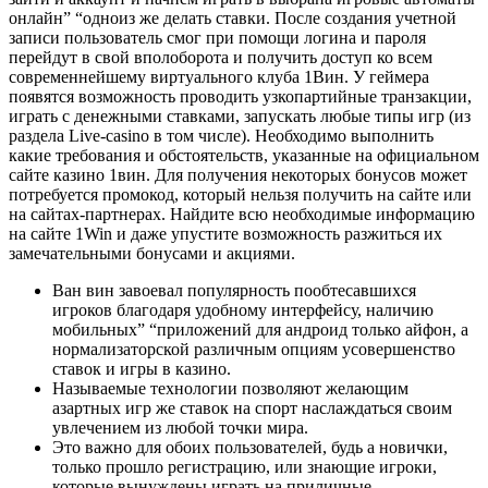
онлайн” “одноиз же делать ставки. После создания учетной
записи пользователь смог при помощи логина и пароля
перейдут в свой вполоборота и получить доступ ко всем
современнейшему виртуального клуба 1Вин. У геймера
появятся возможность проводить узкопартийные транзакции,
играть с денежными ставками, запускать любые типы игр (из
раздела Live-casino в том числе). Необходимо выполнить
какие требования и обстоятельств, указанные на официальном
сайте казино 1вин. Для получения некоторых бонусов может
потребуется промокод, который нельзя получить на сайте или
на сайтах-партнерах. Найдите всю необходимые информацию
на сайте 1Win и даже упустите возможность разжиться их
замечательными бонусами и акциями.
Ван вин завоевал популярность пообтесавшихся
игроков благодаря удобному интерфейсу, наличию
мобильных” “приложений для андроид только айфон, а
нормализаторской различным опциям усовершенство
ставок и игры в казино.
Называемые технологии позволяют желающим
азартных игр же ставок на спорт наслаждаться своим
увлечением из любой точки мира.
Это важно для обоих пользователей, будь а новички,
только прошло регистрацию, или знающие игроки,
которые вынуждены играть на приличные.