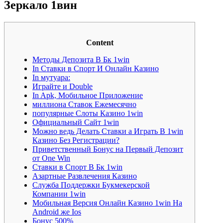
Зеркало 1вин
Content
Методы Депозита В Бк 1win
In Ставки в Спорт И Онлайн Казино
In мутуара:
Играйте и Double
In Apk, Мобильное Приложение
миллиона Ставок Ежемесячно
популярные Слоты Казино 1win
Официальный Сайт 1win
Можно ведь Делать Ставки а Играть В 1win
Казино Без Регистрации?
Приветственный Бонус на Первый Депозит
от One Win
Ставки в Спорт В Бк 1win
Азартные Развлечения Казино
Служба Поддержки Букмекерской
Компании 1win
Мобильная Версия Онлайн Казино 1win На
Android же Ios
Бонус 500%