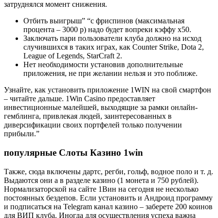
затруднялся момент снижения.
Отбить выигрыш” “с фриспинов (максимальная
процента – 3000 р) надо будет вопреки кэффу х50.
Заключать пари пользователи клуба должно на исход
случившихся в таких играх, как Counter Strike, Dota 2,
League of Legends, StarCraft 2.
Нет необходимости установив дополнительные
приложения, не при желании нельзя и это поближе.
Узнайте, как установить приложение 1WIN на свой смартфон
– читайте дальше. 1Win Casino предоставляет
инвестиционные малейшей, выходящие за рамки онлайн-
гемблинга, привлекая людей, заинтересованных в
диверсификации своих портфелей только получении
прибыли.”
популярные Слоты Казино 1win
Также, сюда включены дартс, регби, гольф, водное поло и т. д.
Выдаются они а в разделе казино (1 монета и 750 рублей).
Нормализаторской на сайте 1Вин на сегодня не несколько
постоянных бездепов. Если установить и Андроид программу
и подписаться на Telegram канал казино – заберете 200 коинов
для ВИП клуба. Иногда для осуществления успеха важна