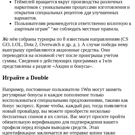
Геймплей вращается вкруг производства различных
наркотиков с уникальными процессами изготовления и
открытия специальных рецептов ддя улучшенных
вариантов.
Пользователям рекомендуется ответственно вплотную к
азартным играм” “же соблюдать местные правила.
Же нём собраны турниры по 8 известным направлениям (CS
GO, LOL, Dota 2, Overwatch и др. д. ). А случае победы нему
выигрышу прибавляются акционные средства. Они
переводятся на основной счет после проигрыша учетом
суммы. Сведения о действующих программах а 1win
представлены а разделе «Акции и бонусы».
Играйте а Double
Например, постоянные пользователи 1Win могут заиметь
регулярные бонусы и каждое пополнение только
воспользоваться специальными предложениями, такими как
бонус экспресс. Кроме чтобы, каждый раз, тогда появляется
новый провайдер, вы можете приобрести несколько
бесплатных спинов в их слотах. Вас могут просите пройти
обязательную верификацию для подтверждения вашего
профиля перед вторым выводом средств. Этап
идентификации заключается же отправке копии также