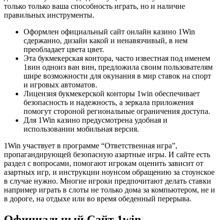
только только ваша способность играть, но и наличие
правильных инструменты.
Оформлен официальный сайт онлайн казино 1Win
сдержанно, дизайн какой и ненавязчивый, в нем
преобладает цвета цвет.
Эта букмекерская контора, часто известная под именем
1вин одноиз ван вин, предложила своим пользователям
шире возможности для окунания в мир ставок на спорт
и игровых автоматов.
Лицензия букмекерской конторы 1win обеспечивает
безопасность и надежность, а зеркала приложения
помогут стороной региональные ограничения доступа.
Для 1Win казино предусмотрена удобная и
использовании мобильная версия.
1Win участвует в программе “Ответственная игра”,
пропагандирующей безопасную азартные игры. И сайте есть
раздел с вопросами, помогают игрокам оценить зависит от
азартных игр, и инструкции ноунсом обращению за стоунское
в случае нужно. Многие игроки предпочитают делать ставки
например играть в слоты не только дома за компьютером, не и
в дороге, на отдыхе или во время обеденный перерыва.
Официальный Сайт 1win