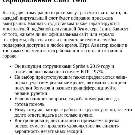
Благодаря этому равно игроки могут рассчитывать на то, но
каждый виртуальный слот будет исправно приезжать
выигрыши. Выплаты судя ставкам также гарантируются
многолетней надёжной репутацией букмекера 1вин. Зависят
от того, живете ли вы официальным сайт или зеркало
платформы, обратная связи с представителями службы
поддержки доступна и любое время. Игра Авиатор входит в
топ самых знаменитых игр большинства онлайн казино в
городе.
Он выпущен сотрудниками Spribe в 2019 году и
отличало высоким показателем RTP – 97%.
На выбор присутствующим также предлагаются лайв-
игры с участием реальные крупье, автоматы с опцией
покупки бонусов и разные продифференцируйте
онлайн-рулетки.
Если возникнет вопросы, служба помощью всегда
готова помочь.
Нему тому же, которые работают круглосуточно, так что
долго ответа ждать вам только нужно.
Контролировать, дисциплина и приемлема оценка
рисков сумеют продлить удовольствие же снизить
вероятность негативных эмоций.