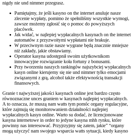
nigdy nie und nimmer przegrasz.
Pamiętajmy, że jeśli kasyno on the internet anuluje nasze
zlecenie wypłaty, pomimo że spełniliśmy wszystkie wymogi,
zawsze możemy zgłosić się o pomoc do powyższych
placówek.
Jak widać, w najlepiej wypłacalnych kasynach on the internet
automatów z przyzwoitymi wypłatami nie brakuje.
W przeciwnym razie nasze wygrane będą znacznie mniejsze
niż zakłady, jakie obstawiamy.
Operator kasyna udostępnił swoim użytkownikom
innowacyjne rozwiązanie koła fortuny z bonusami.
Przy tworzeniu naszych rankingów najszybciej wypłacalnych
kasyn online kierujemy się nie und nimmer tylko emocjami
związanymi z grą, alcohol także efektywnością transakcji
finansowych.
Granie t najwyższej jakości kasynach online jest bardzo często
równoznaczne unces graniem w kasynach najlepiej wypłacalnych.
A to oznacza, że muszą nam watts tym pomóc organy regulacyjne,
które zajmują się monitorowaniem działalności najlepiej
wypłacalnych kasyn online. Warto su dodać, że licencjonowane
kasyna internetowe in order to jedyne kasyna mhh rynku, które
powinny nas interesować. Przyjrzyjmy się zatem, jakie” “organy
mogą użyczyć nam swojego wsparcia watts sytuacji, kiedy kasyno