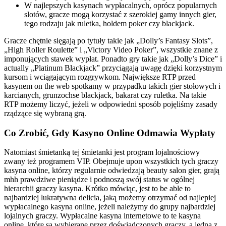
W najlepszych kasynach wypłacalnych, oprócz popularnych
slotów, gracze mogą korzystać z szerokiej gamy innych gier,
tego rodzaju jak ruletka, holdem poker czy blackjack.
Gracze chętnie sięgają po tytuły takie jak „Dolly’s Fantasy Slots”,
„High Roller Roulette” i „Victory Video Poker”, wszystkie znane z
imponujących stawek wypłat. Ponadto gry takie jak „Dolly’s Dice” i
actually „Platinum Blackjack” przyciągają uwagę dzięki korzystnym
kursom i wciągającym rozgrywkom. Największe RTP przed
kasynem on the web spotkamy w przypadku takich gier stołowych i
karcianych, grunzochse blackjack, bakarat czy ruletka. Na takie
RTP możemy liczyć, jeżeli w odpowiedni sposób pojęliśmy zasady
rządzące się wybraną grą.
Co Zrobić, Gdy Kasyno Online Odmawia Wypłaty
Natomiast śmietanką tej śmietanki jest program lojalnościowy
zwany też programem VIP. Obejmuje upon wszystkich tych graczy
kasyna online, którzy regularnie odwiedzają beauty salon gier, grają
mhh prawdziwe pieniądze i podnoszą swój status w ogólnej
hierarchii graczy kasyna. Krótko mówiąc, jest to be able to
najbardziej lukratywna delicia, jaką możemy otrzymać od najlepiej
wypłacalnego kasyna online, jeżeli należymy do grupy najbardziej
lojalnych graczy. Wypłacalne kasyna internetowe to te kasyna
online, które są wybierane przez doświadczonych graczy, a jedną z