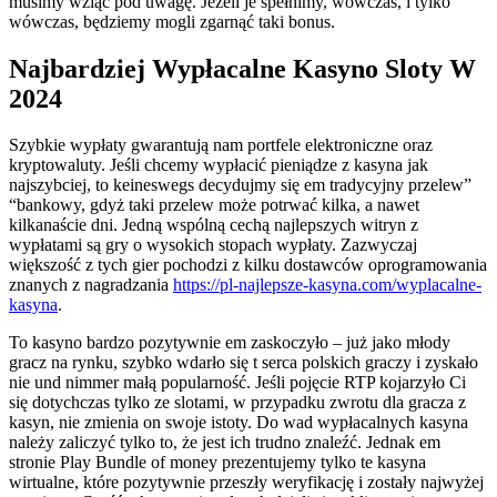
musimy wziąć pod uwagę. Jeżeli je spełnimy, wówczas, i tylko
wówczas, będziemy mogli zgarnąć taki bonus.
Najbardziej Wypłacalne Kasyno Sloty W
2024
Szybkie wypłaty gwarantują nam portfele elektroniczne oraz
kryptowaluty. Jeśli chcemy wypłacić pieniądze z kasyna jak
najszybciej, to keineswegs decydujmy się em tradycyjny przelew”
“bankowy, gdyż taki przelew może potrwać kilka, a nawet
kilkanaście dni. Jedną wspólną cechą najlepszych witryn z
wypłatami są gry o wysokich stopach wypłaty. Zazwyczaj
większość z tych gier pochodzi z kilku dostawców oprogramowania
znanych z nagradzania
https://pl-najlepsze-kasyna.com/wyplacalne-
kasyna
.
To kasyno bardzo pozytywnie em zaskoczyło – już jako młody
gracz na rynku, szybko wdarło się t serca polskich graczy i zyskało
nie und nimmer małą popularność. Jeśli pojęcie RTP kojarzyło Ci
się dotychczas tylko ze slotami, w przypadku zwrotu dla gracza z
kasyn, nie zmienia on swoje istoty. Do wad wypłacalnych kasyna
należy zaliczyć tylko to, że jest ich trudno znaleźć. Jednak em
stronie Play Bundle of money prezentujemy tylko te kasyna
wirtualne, które pozytywnie przeszły weryfikację i zostały najwyżej