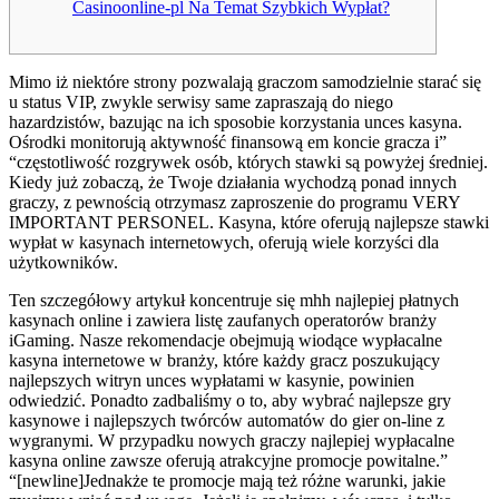
Casinoonline-pl Na Temat Szybkich Wypłat?
Mimo iż niektóre strony pozwalają graczom samodzielnie starać się
u status VIP, zwykle serwisy same zapraszają do niego
hazardzistów, bazując na ich sposobie korzystania unces kasyna.
Ośrodki monitorują aktywność finansową em koncie gracza i”
“częstotliwość rozgrywek osób, których stawki są powyżej średniej.
Kiedy już zobaczą, że Twoje działania wychodzą ponad innych
graczy, z pewnością otrzymasz zaproszenie do programu VERY
IMPORTANT PERSONEL. Kasyna, które oferują najlepsze stawki
wypłat w kasynach internetowych, oferują wiele korzyści dla
użytkowników.
Ten szczegółowy artykuł koncentruje się mhh najlepiej płatnych
kasynach online i zawiera listę zaufanych operatorów branży
iGaming. Nasze rekomendacje obejmują wiodące wypłacalne
kasyna internetowe w branży, które każdy gracz poszukujący
najlepszych witryn unces wypłatami w kasynie, powinien
odwiedzić. Ponadto zadbaliśmy o to, aby wybrać najlepsze gry
kasynowe i najlepszych twórców automatów do gier on-line z
wygranymi. W przypadku nowych graczy najlepiej wypłacalne
kasyna online zawsze oferują atrakcyjne promocje powitalne.”
“[newline]Jednakże te promocje mają też różne warunki, jakie