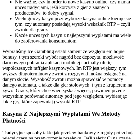
Nie ważne, czy in order to nowe kasyno online, czy marka
unces tradycjami, jeśli korzysta z gier z znanych
producentów, to dobry sygnał.
Wielu graczy kasyn przy wyborze kasyna online kieruje się
tym, czy automaty posiadają wysoki wskaźnik RTP – czyli
zwrotu dla gracza.
Każde unces tych kasyn z najlepszymi wypłatami ma wiele
do zaoferowania konsumentom.
Wybraliśmy Ice Gambling establishment ze względu em hojne
bonusy, t tym szeroki wybór nagród bez depozytu, możliwość
darmowego pobrania aplikacji mobilnej i actually ofertę
współczesnych raffgier kasynowych. Im RTP jest większy, tym
wyższy długoterminowy zwrot z rozgrywki można osiągnąć na
danym slocie. Wysokość zwrotu można sprawdzić w pomocy
danego automatu, a także dla gier stołowych, t tym z krupierem na
żywo. Gracz, który chce więc zyskać więcej, powinien przede
wszystkim porównać automaty pod jego względem, wybierając
takie gry, które zapewniają wysoki RTP.
Kasyna Z Najlepszymi Wypłatami We Metody
Płatności
Tradycyjne sposoby takie jak przelew bankowy z reguły potrzebują
więcej czasu na przetworzenie przelewu. Jeśli zależy Ci na czasie,