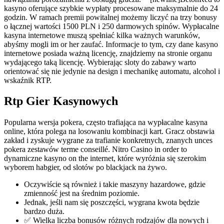
kasyno oferujące szybkie wypłaty procesowane maksymalnie do 24
godzin. W ramach premii powitalnej możemy liczyć na trzy bonusy
o łącznej wartości 1500 PLN i 250 darmowych spinów. Wypłacalne
kasyna internetowe muszą spełniać kilka ważnych warunków,
abyśmy mogli im or her zaufać. Informacje to tym, czy dane kasyno
internetowe posiada ważną licencję, znajdziemy na stronie organu
wydającego taką licencję. Wybierając sloty do zabawy warto
orientować się nie jedynie na design i mechanikę automatu, alcohol i
wskaźnik RTP.
Rtp Gier Kasynowych
Popularna wersja pokera, często trafiająca na wypłacalne kasyna
online, która polega na losowaniu kombinacji kart. Gracz obstawia
zakład i zyskuje wygrane za trafianie konkretnych, znanych unces
pokera zestawów terme conseillé. Nitro Casino in order to
dynamiczne kasyno on the internet, które wyróżnia się szerokim
wyborem habgier, od slotów po blackjack na żywo.
Oczywiście są również i takie maszyny hazardowe, gdzie
zmienność jest na średnim poziomie.
Jednak, jeśli nam się poszczęści, wygrana kwota będzie
bardzo duża.
✅ Wielka liczba bonusów różnych rodzajów dla nowych i