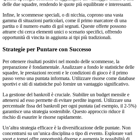
delle due squadre, rendendo le quote più equilibrate e interessanti.
Infine, le scommesse speciali, o di nicchia, coprono una vasta
gamma di situazioni particolari, come il primo marcatore di una
partita o il numero esatto di gol segnati. Queste offerte possono
attrarre chi cerca elementi unici o scenario specifici, offrendo
opportunità di vincita in aggiunta ai tipi più tradizionali.
Strategie per Puntare con Successo
Per ottenere risultati positivi nel mondo delle scommesse, la
preparazione è fondamentale. Analizzare a fondo le statistiche delle
squadre, le prestazioni recenti e le condizioni di gioco è il primo
passo verso una puntata informata. Utilizzare risorse come database
sportivi e siti di statistiche può fornire un vantaggio significativo.
La gestione del bankroll è cruciale. Stabilire un budget mensile e
attenersi ad esso permette di evitare perdite ingenti. Utilizzare una
percentuale fissa del bankroll per ogni puntata (ad esempio, il 2-5%)
garantisce una strategia sostenibile. Questo approccio riduce il
rischio di esaurire le risorse rapidamente.
Un’altra strategia efficace è la diversificazione delle puntate. Non
concentrarsi su un’unica disciplina o tipo di evento. Esplorare vari
sport e tornei offre opportunità diverse e aumenta le possibilità di