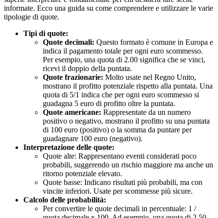
informate. Ecco una guida su come comprendere e utilizzare le varie
tipologie di quote.
Tipi di quote:
Quote decimali:
Questo formato è comune in Europa e
indica il pagamento totale per ogni euro scommesso.
Per esempio, una quota di 2.00 significa che se vinci,
ricevi il doppio della puntata.
Quote frazionarie:
Molto usate nel Regno Unito,
mostrano il profitto potenziale rispetto alla puntata. Una
quota di 5/1 indica che per ogni euro scommesso si
guadagna 5 euro di profitto oltre la puntata.
Quote americane:
Rappresentate da un numero
positivo o negativo, mostrano il profitto su una puntata
di 100 euro (positivo) o la somma da puntare per
guadagnare 100 euro (negativo).
Interpretazione delle quote:
Quote alte: Rappresentano eventi considerati poco
probabili, suggerendo un rischio maggiore ma anche un
ritorno potenziale elevato.
Quote basse: Indicano risultati più probabili, ma con
vincite inferiori. Usate per scommesse più sicure.
Calcolo delle probabilità:
Per convertire le quote decimali in percentuale: 1 /
quota decimale x 100. Ad esempio, una quota di 2.50