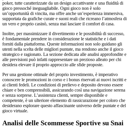
poker, tutte caratterizzate da un design accattivante e una fluidità di
gioco pressoché ineguagliabile. Ogni gioco non è solo
un’opportunità di vincita, ma offre anche un’esperienza immersiva,
supportata da grafiche curate e suoni reali che ricreano l’atmosfera di
un vero e proprio casinò, senza mai lasciare il comfort di casa.
Inoltre, per massimizzare il divertimento e le possibilità di successo,
è fondamentale prendere in considerazione le statistiche e i dati
forniti dalla piattaforma. Queste informazioni non solo guidano gli
utenti nella scelta delle migliori puntate, ma rendono anche il gioco
strategico e ragionato. La sezione dedicata alle analisi approfondite e
alle previsioni può infatti rappresentare un prezioso alleato per chi
desidera elevare il proprio approccio alle sfide proposte.
Per una gestione ottimale del proprio investimento, è imperativo
conoscere le promozioni in corso e i bonus riservati ai nuovi iscritti e
ai clienti fedeli. Le condizioni di prelievo e deposito devono essere
chiare e ben comprensibili, assicurando così una navigazione serena
e senza sorprese. L’assistenza clienti, sempre disponibile e
competente, è un ulteriore elemento di rassicurazione per coloro che
desiderano esplorare questo affascinante universo delle puntate e del
gioco virtuale.
Analisi delle Scommesse Sportive su Snai