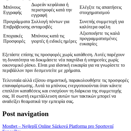
Δωρεάν κεφάλαια ή
Μπόνους
Ελέγξτε τις απαιτήσεις
περιστροφές κατά την
Εγγραφής
στοιχηματισμού
εγγραφή
Προγράμματα
Συλλογή πόντων για
Συνεπής συμμετοχή για
Επιβράβευσης
ανταμοιβές
καλύτερα οφέλη
Αξιοποιήστε τις καλά
Εποχιακές
Μπόνους κατά τις
προγραμματισμένες
Προσφορές
γιορτές ή ειδικές ημέρες
ευκαιρίες
Εξετάστε επίσης τις προσφορές χωρίς κατάθεση. Αυτές παρέχουν
τη δυνατότητα να δοκιμάσετε νέα παιχνίδια ή υπηρεσίες χωρίς
οικονομικό ρίσκο. Είναι μια ιδανική ευκαιρία για να γνωρίσετε το
περιβάλλον πριν δεσμευτείτε με χρήματα.
Τελευταία αλλά εξίσου σημαντική, παρακολουθήστε τις προσφορές
επαναφόρτωσης. Αυτά τα μπόνους ενεργοποιούνται όταν κάνετε
επιπλέον καταθέσεις και ενισχύουν τη διάρκεια της συμμετοχής
σας. Η σωστή εκμετάλλευση αυτών των τακτικών μπορεί να
αναδείξει θεαματικά την εμπειρία σας.
Post navigation
Mostbet – Nejlepší Online Sázková Platforma pro Sportovní