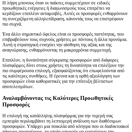
Η λήψη μπονους όταν οι παίκτες συμμετέχουν σε ειδικές
προωθητικές ενέργειες ή διαγωνισμούς τους επιτρέπει να
κερδίζουν επιπλέον ανταμοιβές. Αυτές οι προσφορές ενθαρρύνουν
τη συνεχιζόμενη αλληλεπίδραση, κάνοντάς τους να επιστρέφουν
πιο συχνά.
Ένα άλλo σημαντικό όφελος είναι οι προσφορές πιστότητας, που
επιβραβεύουν τους συχνούς χρήστες με πόντους ή άλλα προνόμια.
Αυτή η στρατηγική ενισχύει την αίσθηση της αξίας και της
αναγνώρισης, ενθαρρύνοντας τη μακροχρόνια συμμετοχή.
Επιπλέον, η δυνατότητα σύγκρισης προσφορών από διάφορες
πλατφόρμες δίνει στους χρήστες τη δυνατότητα να επιλέξουν την
πιο συμφέρουσα επιλογή, εξασφαλίζοντας ότι επωφελούνται από
τις καλύτερες συνθήκες. Η έρευνα και η ορθή αξιολόγηση των
προσφορών είναι καθοριστικές για την επίτευξη βέλτιστων
αποτελεσμάτων.
Αναλαμβάνοντας τις Καλύτερες Προωθητικές
Προσφορές
Η επιλογή της κατάλληλης πλατφόρμας για την τυχερή σας
εμπειρία περιλαμβάνει τη λεπτομερή ανάλυση των διαθέσιμων
προσφορών. Υπάρχει μια ποικιλία από κίνητρα που οι διαδικτυακοί
πάροχοι προσφέρουν, τα οποία μπορούν να ενισχύσουν την