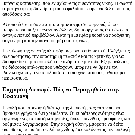
μπόνους κατάθεσης, που ενισχύουν τις πιθανότητες νίκης. Η σωστή
στρατηγική στη διαχείριση του κεφαλαίου μπορεί να βελτιώσει τις
αποδόσεις σας.
Αξιοποιήστε τη δυνατότητα συμμετοχής σε τουρνουά, όπου
μπορείτε να παίξετε εναντίον άλλων, δημιουργώντας έτσι ένα πιο
ανταγωνιστικό περιβάλλον. Αυτή η εμπειρία μπορεί να προάγει τη
συγκίνηση και την ικανοποίηση από τις νίκες.
Η επιλογή της σωστής πλατφόρμας είναι καθοριστική. Ελέγξτε τις
αδειοδοτήσεις, την υποστήριξη πελατών και τις κριτικές, για να
διασφαλίσετε μια ασφαλή και ευχάριστη εμπειρία. Εξερευνώντας
τις διάφορες επιλογές που υπάρχουν, μπορείτε να βρείτε τον
ιδανικό χώρο για να απολαύσετε το παιχνίδι που σας ενδιαφέρει
περισσότερο.
Εύχρηστη Διεπαφή: Πώς να Περιηγηθείτε στην
Εφαρμογή
Η απλή και κατανοητή διάταξη της διεπαφής σας επιτρέπει να
βρίσκετε γρήγορα ό,τι χρειάζεστε. Οι κυριότερες ενότητες είναι
οργανωμένες σε σαφή κατηγορίες, όπως παιχνίδια, προσφορές και
ρυθμίσεις λογαριασμού. Στην αρχική οθόνη, μπορείτε να δείτε
απευθείας τα πιο δημοφιλή παιχνίδια, διευκολύνοντας την επιλογή
χωρίς χρονοτριβές.