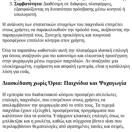
Συμβατότητα:
Διαθέσιμη σε διάφορες πλατφόρμες,
εξασφαλίζοντας τη δυνατότητα πρόσβασης μέσω κινητού ή
υπολογιστή.
Η ανάλυση των στατιστικών στοιχείων του παιχνιδιού επιτρέπει
στους χρήστες να παρακολουθούν την πρόοδό τους, αυξάνοντας την
παραγωγικότητά τους. Συνεχείς προκλήσεις και τουρνουά
προσφέρουν επιπλέον κίνητρα στον χρήστη.
Όλα τα παραπάνω καθιστούν αυτή την πλατφόρμα ιδανική επιλογή
για όσους αναζητούν μια πιο καινοτόμο και ελκυστική προσέγγιση
στην ψυχαγωγία μέσω τυχερών παιχνιδιών. Αν αναζητάτε μια
ολοκληρωμένη, ευχάριστη και ασφαλή εμπειρία, είναι η κατάλληλη
λύση για εσάς.
Διασκέδαση χωρίς Όρια: Παιχνίδια και Ψυχαγωγία
Η εμπειρία του διαδικτυακού κόσμου προσφέρει ατελείωτες
επιλογές παιχνιδιών, που επιτρέπουν στους χρήστες να
απολαμβάνουν την ψυχαγωγία από το σπίτι τους. Τα τυχερά
παιχνίδια έχουν εξελιχθεί, προσφέροντας προγράμματα που
καλύπτουν όλα τα γούστα. Υπάρχουν κλασικές επιλογές όπως το
μπλάκτζακ και η ρουλέτα, καθώς και σύγχρονα βίντεο slots που
περιλαμβάνουν θεματολογίες από αγαπημένες ταινίες και σειρές.