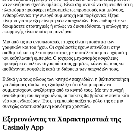
να ξεκινήσουν σχεδόν αμέσως. Είναι σημαντικό να σημειωθεί ότι η
πλατφόρμα προσφέρει αξιοσημείωτες προσφορές και μπόνους,
ενθαρρύνοντας την ενεργό συμμετοχή και παρέχοντας έξτρα
κίνητρα για την εξερεύνηση νέων παιχνιδιών. Εάν επιθυμείτε να
δοκιμάσετε στρατηγικές ή απλώς να διασκεδάσετε, η επιλογή της
εφαρμογής είναι ιδιαίτερα μοντέρνα.
Μια από τις πιο εντυπωσιακές πτυχές είναι η ποιότητα των
γραφικών και του ήχου. Οι σχεδιαστές έχουν επενδύσει στην
αισθητική και τη λειτουργικότητα, με αποτέλεσμα μια ευχάριστη
και καθηλωτική εμπειρία. Ο ισχυρός μηχανισμός ασφάλειας
προσφέρει επιπλέον σιγουριά στους χρήστες, κάνοντάς τους να
αισθάνονται ασφαλείς κατά τη διάρκεια των παιχνιδιών τους.
Ειδικά για τους φίλους των κινητών παιχνιδιών, η βελτιστοποίηση
για διάφορες συσκευές εξασφαλίζει ότι όλοι μπορούν να
συμμετάσχουν, ανεξάρτητα από το κινητό τους. Με την συνεχή
αναβάθμιση του περιεχομένου, οι παίκτες θα βρίσκουν πάντα κάτι
νέο και ενδιαφέρον. Έτσι, η εμπειρία παίζει το ρόλο της σε μια
συνεχώς αναπτυσσόμενη κοινότητα χρηστών.
Εξερευνώντας τα Χαρακτηριστικά της
Casinoly App