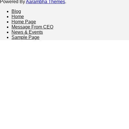
Powered By
Aarambha Themes
.
Blog
Home
Home Page
Message From CEO
News & Events
Sample Page