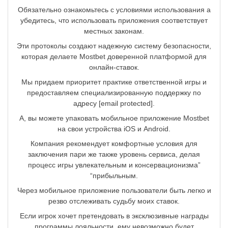
Обязательно ознакомьтесь с условиями использования а
убедитесь, что использовать приложения соответствует
местных законам.
Эти протоколы создают надежную систему безопасности,
которая делаете Mostbet доверенной платформой для
онлайн-ставок.
Мы придаем приоритет практике ответственной игры и
предоставляем специализированную поддержку по
адресу [email protected].
А, вы можете упаковать мобильное приложение Mostbet
на свои устройства iOS и Android.
Компания рекомендует комфортные условия для
заключения пари же также уровень сервиса, делая
процесс игры увлекательным и консервационизма”
“прибыльным.
Через мобильное приложение пользователи быть легко и
резво отслеживать судьбу моих ставок.
Если игрок хочет претендовать в эксклюзивные награды
программы лояльности, ему невозможно будет