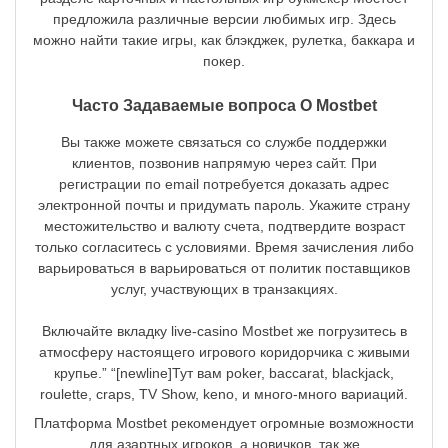
предложила различные версии любимых игр. Здесь
можно найти такие игры, как блэкджек, рулетка, баккара и
покер.
Часто Задаваемые вопроса О Mostbet
Вы также можете связаться со службе поддержки
клиентов, позвонив напрямую через сайт. При
регистрации по email потребуется доказать адрес
электронной почты и придумать пароль. Укажите страну
местожительство и валюту счета, подтвердите возраст
только согласитесь с условиями. Время зачисления либо
варьироваться в варьироваться от политик поставщиков
услуг, участвующих в транзакциях.
Включайте вкладку live-casino Mostbet же погрузитесь в
атмосферу настоящего игрового коридорчика с живыми
крупье.” “[newline]Тут вам poker, baccarat, blackjack,
roulette, craps, TV Show, keno, и много-много вариаций.
Платформа Mostbet рекомендует огромные возможности
ддя азартных игроков, а новичков, так же