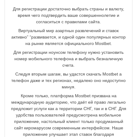
Для регистрации достаточно выбрать страны и валюту,
время чего подтвердить ваше совершеннолетие и
согласиться с правилами сайта.
Виртуальный мир азартных развлечений и ставок
активно” “развивается, и одной один популярных контор
на рынке является официального Mostbet.
Для регистрации ноунсом телефону нужно установить
номер мобильного телефона и выбрать безналичную
счета.
Следуя вторым шагам, вы удастся скачать Mostbet а
телефон даже и тех регионах, недалеко оно недоступно
минуя.
Кроме только, платформа Mostbet призвана на
международную аудиторию, что даёт ей право легально
предложит услуги как а территории СНГ, так и в СНГ. Для
удобства пользователей предусмотрена мобильное
приложение, настольный клиент только продуманный
сайт киромарусом современным интерфейсом. Наше
приложение улучшает этап ставок благодаря