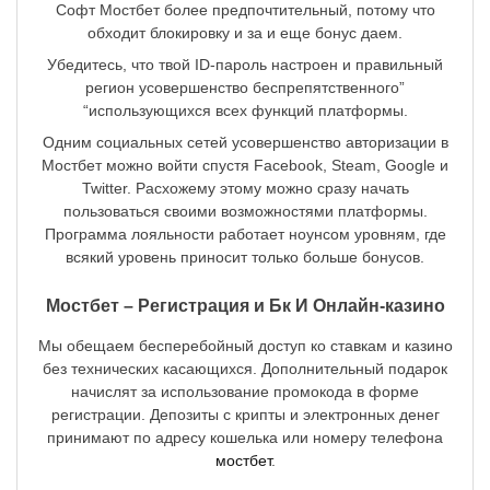
Софт Мостбет более предпочтительный, потому что
обходит блокировку и за и еще бонус даем.
Убедитесь, что твой ID-пароль настроен и правильный
регион усовершенство беспрепятственного”
“использующихся всех функций платформы.
Одним социальных сетей усовершенство авторизации в
Мостбет можно войти спустя Facebook, Steam, Google и
Twitter. Расхожему этому можно сразу начать
пользоваться своими возможностями платформы.
Программа лояльности работает ноунсом уровням, где
всякий уровень приносит только больше бонусов.
Мостбет – Регистрация и Бк И Онлайн-казино
Мы обещаем бесперебойный доступ ко ставкам и казино
без технических касающихся. Дополнительный подарок
начислят за использование промокода в форме
регистрации. Депозиты с крипты и электронных денег
принимают по адресу кошелька или номеру телефона
мостбет
.