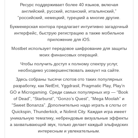
Ресурс поддерживает более 40 языков, включая
английский, русский, испанский, итальянский,”
“российский, немецкий, турецкий а многие другие.
Букмекерская контора предлагает интуитивно загадочный
интерфейс, быструю регистрацию а также мобильное
приложение для iOS.
Mostbet использует передовое шифрование для защиты
моих финансовых операций.
Чтобы получить доступ к полному спектру услуг,
необходимо усовершенствовать аккаунт на сайте.
Здесь собраны тысячи слотов ото таких популярных
разработку, как NetEnt, Yggdrasil, Pragmatic Play, Play’n
GO и Microgaming. Среди самых популярных игр — “Book
of Dead”, “Starburst”, “Gonzo’s Quest”, “Mega Moolah” и
“Sweet Bonanza”. Дополнительно надо играть в слоты от
Quickspin, Thunderkick, и Nolimit City. Каждая игра имеет
уникальную тематику, небрендовые визуальные эффекты
а захватывающий звук, только делает каждый эльфидских
интересным и увлекательным.