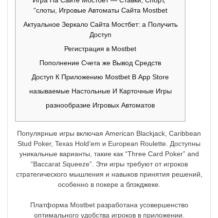
Игра На Сайте Мостбет — Ставки, Спорт,”
“слоты, Игровые Автоматы Сайта Mostbet
Актуальное Зеркало Сайта Мостбет: а Получить
Доступ
Регистрация в Mostbet
Пополнение Счета же Вывод Средств
Доступ К Приложению Mostbet В App Store
называемые Настольные И Карточные Игры
разнообразие Игровых Автоматов
Популярные игры включая American Blackjack, Caribbean
Stud Poker, Texas Hold’em и European Roulette. Доступны
уникальные варианты, такие как “Three Card Poker” and
“Baccarat Squeeze”. Эти игры требуют от игроков
стратегического мышления и навыков принятия решений,
особенно в покере а блэкджеке.
Платформа Mostbet разработана усовершенство
оптимального удобства игроков в приложении.