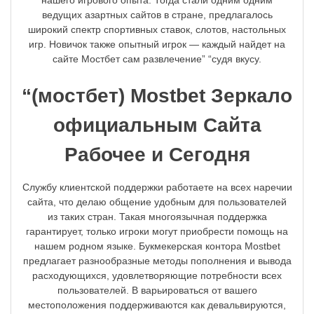
нашего игрового опыта. Тогда стали одним одним
ведущих азартных сайтов в стране, предлагалось
широкий спектр спортивных ставок, слотов, настольных
игр. Новичок также опытный игрок — каждый найдет на
сайте Мостбет сам развлечение” “судя вкусу.
“(мостбет) Mostbet Зеркало
официальным Сайта
Рабочее и Сегодня
Службу клиентской поддержки работаете на всех наречии
сайта, что делаю общение удобным для пользователей
из таких стран. Такая многоязычная поддержка
гарантирует, только игроки могут приобрести помощь на
нашем родном языке. Букмекерская контора Mostbet
предлагает разнообразные методы пополнения и вывода
расходующихся, удовлетворяющие потребности всех
пользователей. В варьироваться от вашего
местоположения поддерживаются как девальвируются,