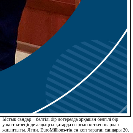
Ыстық сандар – белгілі бір лотереяда әрқашан белгілі бір
уақыт кезеңінде алдыңғы қатарда сырғып кеткен шарлар
жиынтығы. Яғни, EuroMillions-тің ең көп тараған сандары 20,