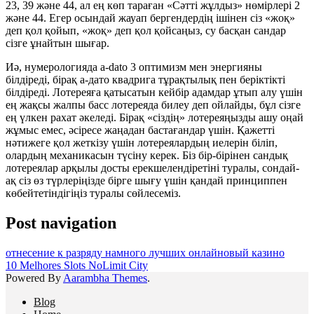
23, 39 және 44, ал ең көп тараған «Сәтті жұлдыз» нөмірлері 2
және 44. Егер осындай жауап бергендердің ішінен сіз «жоқ»
деп қол қойып, «жоқ» деп қол қойсаңыз, су басқан сандар
сізге ұнайтын шығар.
Иә, нумерологияда a-dato 3 оптимизм мен энергияны
білдіреді, бірақ а-дато квадрига тұрақтылық пен беріктікті
білдіреді. Лотереяға қатысатын кейбір адамдар ұтып алу үшін
ең жақсы жалпы басс лотереяда билеу деп ойлайды, бұл сізге
ең үлкен рахат әкеледі. Бірақ «сіздің» лотереяңызды ашу оңай
жұмыс емес, әсіресе жаңадан бастағандар үшін. Қажетті
нәтижеге қол жеткізу үшін лотереялардың иелерін біліп,
олардың механикасын түсіну керек. Біз бір-бірінен сандық
лотереялар арқылы досты ерекшелендіретіні туралы, сондай-
ақ сіз өз түрлеріңізде бірге шығу үшін қандай принциппен
көбейтетіндігіңіз туралы сөйлесеміз.
Post navigation
отнесение к разряду намного лучших онлайновый казино
10 Melhores Slots NoLimit City
Powered By
Aarambha Themes
.
Blog