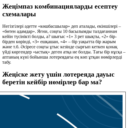
Жеңімпаз комбинацияларды есептеу
схемалары
Негізгілері әдетте «көшбасшылар» деп аталады, екіншілері –
«бөтен адамдар». Яғни, соңғы 10 басылымды талдағаннан
кейін түсінікті болды, а? шығыс «1» 3 рет шықты, «2» бір-
бірден көрінді, «3» ешқашан, «4» – бір уақытта бір жарым
және т.б. Әсіресе соңғы ұтыс кезінде сырғып кеткен қонақ
үйді көргендер «ыстық» деген атқа ие болды. Тағы бір нұсқа –
аптаның күні бойынша лотереядағы ең көп ұтқан нөмірлерді
табу.
Жеңіске жету үшін лотереяда дауыс
беретін кейбір нөмірлер бар ма?