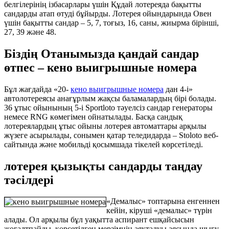
белгілерінің ізбасарлары үшін Құдай лотереяда бақытты
сандарды атап өтуді бұйырды. Лотерея ойындарында Овен
үшін бақытты сандар – 5, 7, тоғыз, 16, саны, жиырма бірінші,
27, 39 және 48.
Біздің Отанымызда қандай сандар
өтпес – кено выигрышные номера
Бұл жағдайда «20-
кено выигрышные номера
дан 4-і»
автолотереясы анағұрлым жақсы баламалардың бірі болады.
36 ұтыс ойынының 5-і Sportloto тәуелсіз сандар генераторы
немесе RNG көмегімен ойнатылады. Басқа сандық
лотереялардың ұтыс ойыны лотерея автоматтары арқылы
жүзеге асырылады, сонымен қатар теледидарда – Stoloto веб-
сайтында және мобильді қосымшада тікелей көрсетіледі.
лотерея қызықты сандарды таңдау
тәсілдері
«Демалыс» топтарына енгеннен
кейін, кіруші «демалыс» түрін
алады. Ол арқылы бұл уақытта аспирант ешқайсысын
жоғалтпайды, көрсетілген мерзімнің аяқталуы аясында шығу