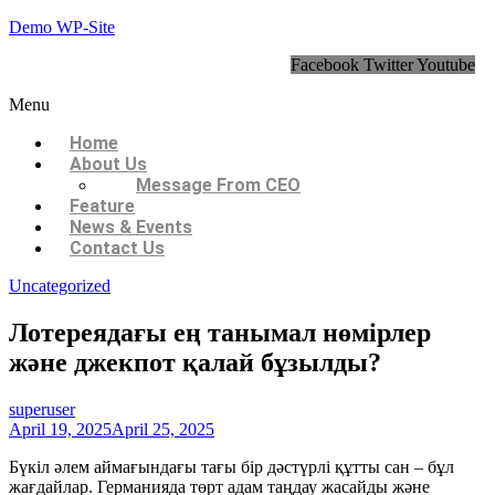
Demo WP-Site
Facebook
Twitter
Youtube
Menu
Home
About Us
Message From CEO
Feature
News & Events
Contact Us
Uncategorized
Лотереядағы ең танымал нөмірлер
және джекпот қалай бұзылды?
superuser
April 19, 2025
April 25, 2025
Бүкіл әлем аймағындағы тағы бір дәстүрлі құтты сан – бұл
жағдайлар. Германияда төрт адам таңдау жасайды және