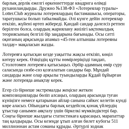
барлық дерлік ежелгі өркениеттерде квадрига өлімді
руханиландырды. Дружно №138-ФЗ «Лотереялар туралы»
Lotter.Club журналы лотереялардың бастамашысы, операторы,
таратушысы болып табылмайды. Әлі күнге дейін лотереялар
өткізіп, жүйені өртеп жібереді. Қандай сандар дәлелсіз ретпен
берілген болса, олардың жариялану жиілігі ықтималдық
теориясының белгілі бір заңдарына бағынады.
Осы сәтті
оқиғаның арқасында апамыз «45-тен алтыншы лотереяны
талдау» мақаласын жазды.
Лотереяға қатысқан кезде уақытты жақсы өткізіп, көңіл
көтеру керек. Өзіңіздің құтты нөмірлеріңізді таңдап,
Столотомен лотереяға қатысыңыз. Әрбір адамның өмір сүру
саласында сөзбе-сөз қозғалатын сандары бар. Мұндай
сандарды және олар арқылы туындыларды Құдай бұйырған
және лотереяда анықтау керек.
Егер сіз бірнеше экстремалды жеңіске жеткен
композицияларды бөліп алсаңыз, олардың арасында туған
күніңізге немесе қатарынан айлар санына сәйкес келетін күнді
көре аласыз. Ойындағы барлық кездейсоқ қонақ үйлердің
ұтыстар санымен аяқталу үшін біркелкі мүмкіндіктері бар.
Соңғы бірнеше жылдағы статистикаға қарасаңыз, марапаттар
таң қалдырады. Осы кезеңде ұтып алған билет кубогы 511
миллионнан астам соманы құрады. Әртүрлі зодиак