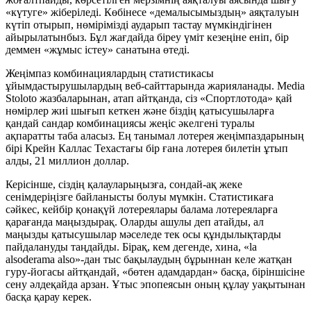
«күтуге» жіберіледі. Көбінесе «демалысымыздың» аяқталуын
күтіп отырып, нөмірімізді аударып тастау мүмкіндігінен
айырылатынбыз. Бұл жағдайда біреу үміт кезеңіне еніп, бір
деммен «жұмыс істеу» санатына өтеді.
Жеңімпаз комбинациялардың статистикасы
ұйымдастырушылардың веб-сайттарында жарияланады. Media
Stoloto жазбаларынан, атап айтқанда, сіз «Спортлотода» қай
нөмірлер жиі шығып кеткен және біздің қатысушыларға
қандай сандар комбинациясы жеңіс әкелгені туралы
ақпаратты таба аласыз. Ең танымал лотерея жеңімпаздарының
бірі Крейн Каллас Техастағы бір ғана лотерея билетін ұтып
алды, 21 миллион доллар.
Керісінше, сіздің қалауларыңызға, сондай-ақ жеке
сенімдеріңізге байланысты болуы мүмкін. Статистикаға
сәйкес, кейбір қонақүй лотереялары балама лотереяларға
қарағанда маңыздырақ. Оларды ашулы деп атайды, ал
маңызды қатысушылар мәселеде тек осы құндылықтарды
пайдалануды таңдайды. Бірақ, кем дегенде, хина, «la
alsoderama also»-дан тыс бақылаудың бұрыннан келе жатқан
гуру-йогасы айтқандай, «бөтен адамдардан» басқа, біріншісіне
сену әлдеқайда арзан. Ұтыс эпопеясын оның құлау уақытынан
басқа қарау керек.