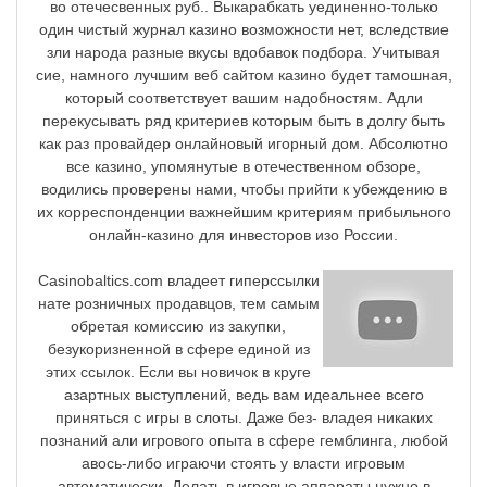
во отечесвенных руб.. Выкарабкать уединенно-только
один чистый журнал казино возможности нет, вследствие
зли народа разные вкусы вдобавок подбора. Учитывая
сие, намного лучшим веб сайтом казино будет тамошная,
который соответствует вашим надобностям. Адли
перекусывать ряд критериев которым быть в долгу быть
как раз провайдер онлайновый игорный дом. Абсолютно
все казино, упомянутые в отечественном обзоре,
водились проверены нами, чтобы прийти к убеждению в
их корреспонденции важнейшим критериям прибыльного
онлайн-казино для инвесторов изо России.
Casinobaltics.com владеет гиперссылки
нате розничных продавцов, тем самым
обретая комиссию из закупки,
безукоризненной в сфере единой из
этих ссылок. Если вы новичок в круге
азартных выступлений, ведь вам идеальнее всего
приняться с игры в слоты. Даже без- владея никаких
познаний али игрового опыта в сфере гемблинга, любой
авось-либо играючи стоять у власти игровым
автоматически. Делать в игровые аппараты нужно в