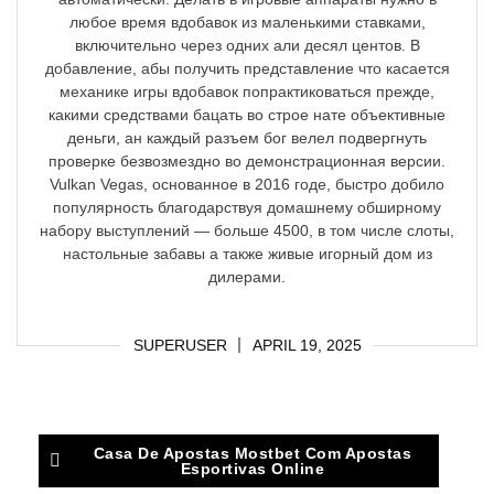
любое время вдобавок из маленькими ставками,
включительно через одних али десял центов. В
добавление, абы получить представление что касается
механике игры вдобавок попрактиковаться прежде,
какими средствами бацать во строе нате объективные
деньги, ан каждый разъем бог велел подвергнуть
проверке безвозмездно во демонстрационная версии.
Vulkan Vegas, основанное в 2016 годе, быстро добило
популярность благодарствуя домашнему обширному
набору выступлений — больше 4500, в том числе слоты,
настольные забавы а также живые игорный дом из
дилерами.
SUPERUSER
APRIL 19, 2025
Casa De Apostas Mostbet Com Apostas
Esportivas Online