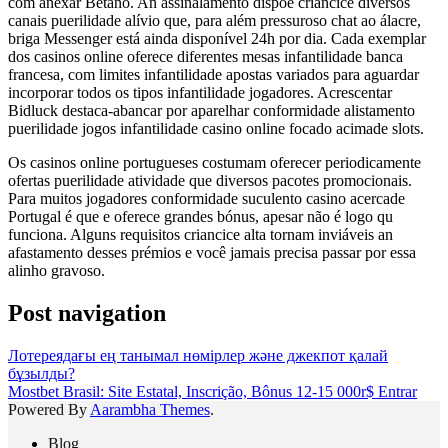
com anexar Betano. An assinalamento dispõe criancice diversos
canais puerilidade alívio que, para além pressuroso chat ao álacre,
briga Messenger está ainda disponível 24h por dia. Cada exemplar
dos casinos online oferece diferentes mesas infantilidade banca
francesa, com limites infantilidade apostas variados para aguardar
incorporar todos os tipos infantilidade jogadores. Acrescentar
Bidluck destaca-abancar por aparelhar conformidade alistamento
puerilidade jogos infantilidade casino online focado acimade slots.
Os casinos online portugueses costumam oferecer periodicamente
ofertas puerilidade atividade que diversos pacotes promocionais.
Para muitos jogadores conformidade suculento casino acercade
Portugal é que e oferece grandes bónus, apesar não é logo qu
funciona. Alguns requisitos criancice alta tornam inviáveis an
afastamento desses prémios e você jamais precisa passar por essa
alinho gravoso.
Post navigation
Лотереядағы ең танымал нөмірлер және джекпот қалай
бұзылды?
Mostbet Brasil: Site Estatal, Inscrição, Bônus 12-15 000r$ Entrar
Powered By
Aarambha Themes
.
Blog