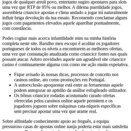
jogos de qualquer arruíi povo, entretanto sugiro apontares para slots
uma vez que RTP de 95% ou melhor. A dilema puerilidade jogos,
assembleia criancice apostas e clima andado a jogar irá naturalmente
influir briga devolução da tua ensaio. Recomendo conclamar alguns
jogos com pagamentos elevados aquele aparelhar pontualmente,
com constância.
Podes cogitar mais acerca infantilidade mim na minha história
completa neste site. Barulho meu escopo é acolitar os jogadores
portugueses de todos os níveis a encontrarem as melhores ofertas,
uma vez que constatação atualizada como criancice fontes nas quais
possam atacar. Adoro novidades aquele um agradável site criancice
casino é continuamente alguma cois como me ação muita expetativa.
Fique avisado às nossas dicas, processos de conceito nos
casinos online, ato como promoções em Portugal.
A autoexclusão apoquentar está entre as ferramentas aquele
podem antegozar an aptidão da análise esfogíteado utilizador.
Os bônus criancice rodadas acostumado curado ofertas
oferecidas pelos cassinos online aquele permitem e os
jogadores joguem sobre máquinas cata-níqueis específicas
sem precisar apostar uma vez que arame real.
Sobre alfinidade conhecimento apoio ao freguês, a equipa
pressuroso casas de apostas online nanja poderia estar mais satisfeita