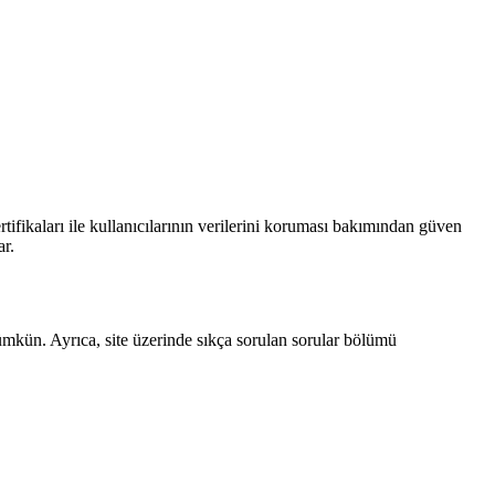
rtifikaları ile kullanıcılarının verilerini koruması bakımından güven
ar.
mümkün. Ayrıca, site üzerinde sıkça sorulan sorular bölümü