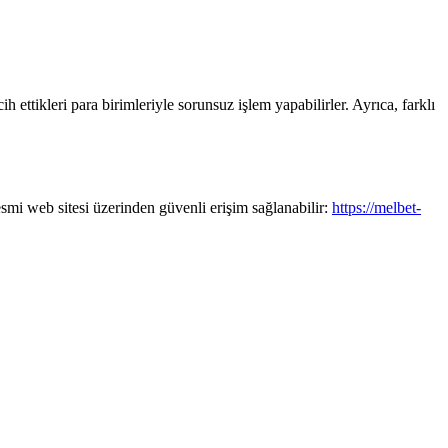
h ettikleri para birimleriyle sorunsuz işlem yapabilirler. Ayrıca, farklı
esmi web sitesi üzerinden güvenli erişim sağlanabilir:
https://melbet-