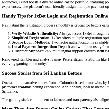
Moreover, 1xBet boasts a diverse online casino portfolio, featuring 
experiences. The platform’s user-friendly design, multiple payment o
Handy Tips for 1xBet Login and Registration Online
Navigating the registration process smoothly is crucial for bettors eag
Verify Website Authenticity:
Always access 1xBet through tru
Simplified Registration:
1xBet offers multiple registration o
Secure Login Methods:
Two-factor authentication is available
Local Payment Integration:
Deposit and withdraw using format
Customer Support:
24/7 multilingual support ensures swift iss
Renowned gambler and analyst Sanjay Perera states, “Platforms like 1x
evolving gaming community.”
Success Stories from Sri Lankan Bettors
One standout narrative comes from a Colombo-based bettor who, by lev
platform’s real-time betting excellence. Additionally, local basketbal
Sri Lanka.
The gaming site’s commitment to fairness and transparency also aligns 
More Than Just Sports: Online Casinos That Captiva