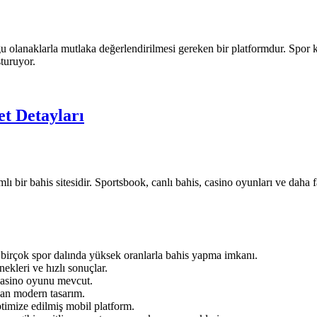
ğu olanaklarla mutlaka değerlendirilmesi gereken bir platformdur. Spor 
şturuyor.
et Detayları
 bir bahis sitesidir. Sportsbook, canlı bahis, casino oyunları ve daha f
a birçok spor dalında yüksek oranlarla bahis yapma imkanı.
kleri ve hızlı sonuçlar.
 casino oyunu mevcut.
yan modern tasarım.
timize edilmiş mobil platform.