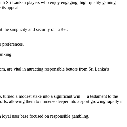
 with Sri Lankan players who enjoy engaging, high-quality gaming
its appeal.
t the simplicity and security of 1xBet:
 preferences.
anking.
 are vital in attracting responsible bettors from Sri Lanka’s
 turned a modest stake into a significant win — a testament to the
yoffs, allowing them to immerse deeper into a sport growing rapidly in
 a loyal user base focused on responsible gambling.