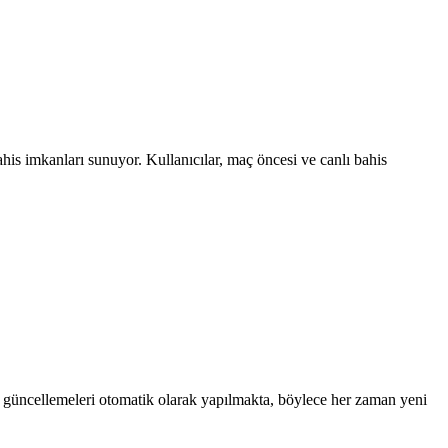
bahis imkanları sunuyor. Kullanıcılar, maç öncesi ve canlı bahis
n güncellemeleri otomatik olarak yapılmakta, böylece her zaman yeni