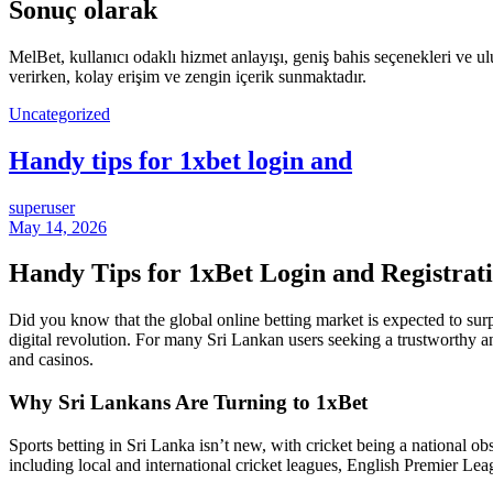
Sonuç olarak
MelBet, kullanıcı odaklı hizmet anlayışı, geniş bahis seçenekleri ve ul
verirken, kolay erişim ve zengin içerik sunmaktadır.
Uncategorized
Handy tips for 1xbet login and
superuser
May 14, 2026
Handy Tips for 1xBet Login and Registrat
Did you know that the global online betting market is expected to surpa
digital revolution. For many Sri Lankan users seeking a trustworthy a
and casinos.
Why Sri Lankans Are Turning to 1xBet
Sports betting in Sri Lanka isn’t new, with cricket being a national o
including local and international cricket leagues, English Premier Le