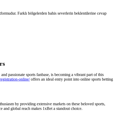
atformudur. Farklı bölgelerden bahis severlerin beklentilerine cevap
rs
 and passionate sports fanbase, is becoming a vibrant part of this
registration-online/
offers an ideal entry point into online sports betting
enthusiasm by providing extensive markets on these beloved sports,
nce and global reach makes 1xBet a standout choice.