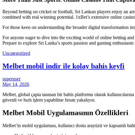
Beyond betting on cricket or football, Sri Lankan players enjoy an ar
combined with real winning potential. 1xBet’s extensive online casino 
For those keen on understanding the broader digital transformation im
For anyone eager to dive into the exciting world of online betting and
Prepare to explore Sri Lanka’s sports passion and gaming enthusiasm 
Uncategorized
Melbet mobil indir ile kolay bahis keyfi
superuser
May 14, 2026
Melbet, global çapta tanınan bir bahis platformu olarak kullanıcıların
güvenli ve hızlı işlem yapabilme fırsatı yakalıyor.
Melbet Mobil Uygulamasının Özellikleri
Melbet’in mobil uygulaması, kullanıcı dostu arayüzü ve kapsamlı bahis