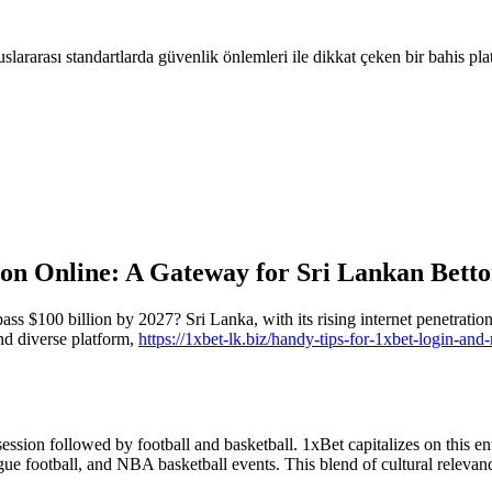
uslararası standartlarda güvenlik önlemleri ile dikkat çeken bir bahis pl
ion Online: A Gateway for Sri Lankan Betto
ss $100 billion by 2027? Sri Lanka, with its rising internet penetration
nd diverse platform,
https://1xbet-lk.biz/handy-tips-for-1xbet-login-and-
bsession followed by football and basketball. 1xBet capitalizes on this 
ague football, and NBA basketball events. This blend of cultural releva