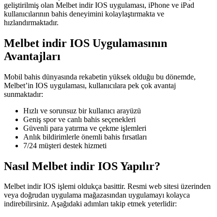
geliştirilmiş olan Melbet indir IOS uygulaması, iPhone ve iPad
kullanıcılarının bahis deneyimini kolaylaştırmakta ve
hızlandırmaktadır.
Melbet indir IOS Uygulamasının
Avantajları
Mobil bahis dünyasında rekabetin yüksek olduğu bu dönemde,
Melbet’in IOS uygulaması, kullanıcılara pek çok avantaj
sunmaktadır:
Hızlı ve sorunsuz bir kullanıcı arayüzü
Geniş spor ve canlı bahis seçenekleri
Güvenli para yatırma ve çekme işlemleri
Anlık bildirimlerle önemli bahis fırsatları
7/24 müşteri destek hizmeti
Nasıl Melbet indir IOS Yapılır?
Melbet indir IOS işlemi oldukça basittir. Resmi web sitesi üzerinden
veya doğrudan uygulama mağazasından uygulamayı kolayca
indirebilirsiniz. Aşağıdaki adımları takip etmek yeterlidir: