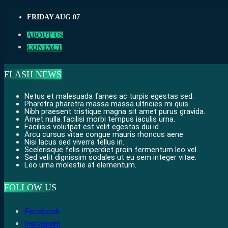
Skip
FRIDAY AUG 07
to
content
ABOUT US
CONTACT
FLASH NEWS
Netus et malesuada fames ac turpis egestas sed.
Pharetra pharetra massa massa ultricies mi quis.
Nibh praesent tristique magna sit amet purus gravida.
Amet nulla facilisi morbi tempus iaculis urna.
Facilisis volutpat est velit egestas dui id
Arcu cursus vitae congue mauris rhoncus aene
Nisi lacus sed viverra tellus in.
Scelerisque felis imperdiet proin fermentum leo vel.
Sed velit dignissim sodales ut eu sem integer vitae.
Leo urna molestie at elementum.
FOLLOW US
Facebook
Instagram