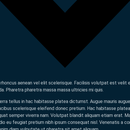
 rhoncus aenean vel elit scelerisque. Facilisis volutpat est velit
da. Pharetra pharetra massa massa ultricies mi quis.
erra tellus in hac habitasse platea dictumst. Augue mauris augu
ucibus scelerisque eleifend donec pretium. Hac habitasse platea 
at semper viverra nam. Volutpat blandit aliquam etiam erat. Ma
dio eu feugiat pretium nibh ipsum consequat nisl. Venenatis a c
enim diam vulputate ut pharetra sit amet aliquam.