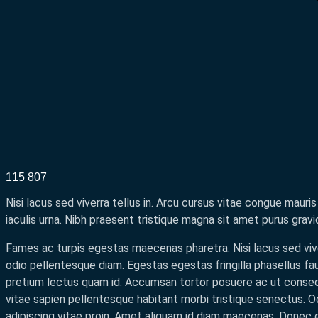
115
807
Nisi lacus sed viverra tellus in. Arcu cursus vitae congue mauris
iaculis urna. Nibh praesent tristique magna sit amet purus gravi
Fames ac turpis egestas maecenas pharetra. Nisi lacus sed viv
odio pellentesque diam. Egestas egestas fringilla phasellus fa
pretium lectus quam id. Accumsan tortor posuere ac ut consequ
vitae sapien pellentesque habitant morbi tristique senectus. O
adipiscing vitae proin. Amet aliquam id diam maecenas. Donec 