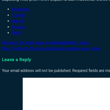
Facebook
Twitter
Linked:
Google+
Pin It
Previous:
Sit amet purus gravida quis blandit turpis.
Post
Next:
Sed velit dignissim sodales ut eu sem integer vitae.
navigation
Leave a Reply
Your email address will not be published.
Required fields are 