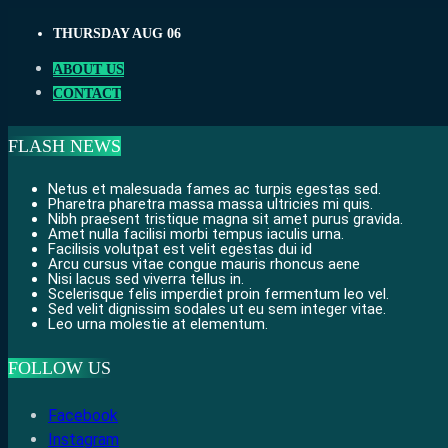
Skip
THURSDAY AUG 06
to
content
ABOUT US
CONTACT
FLASH NEWS
Netus et malesuada fames ac turpis egestas sed.
Pharetra pharetra massa massa ultricies mi quis.
Nibh praesent tristique magna sit amet purus gravida.
Amet nulla facilisi morbi tempus iaculis urna.
Facilisis volutpat est velit egestas dui id
Arcu cursus vitae congue mauris rhoncus aene
Nisi lacus sed viverra tellus in.
Scelerisque felis imperdiet proin fermentum leo vel.
Sed velit dignissim sodales ut eu sem integer vitae.
Leo urna molestie at elementum.
FOLLOW US
Facebook
Instagram