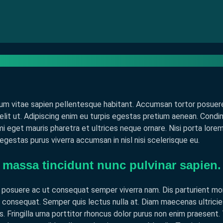
ntum vitae sapien pellentesque habitant. Accumsan tortor posuer
elit ut. Adipiscing enim eu turpis egestas pretium aenean. Cond
s mi eget mauris pharetra et ultrices neque ornare. Nisi porta lore
egestas purus viverra accumsan in nisl nisi scelerisque eu.
massa tincidunt nunc pulvinar sapien.
 posuere ac ut consequat semper viverra nam. Dis parturient mont
consequat. Semper quis lectus nulla at. Diam maecenas ultricies
. Fringilla urna porttitor rhoncus dolor purus non enim praesent.