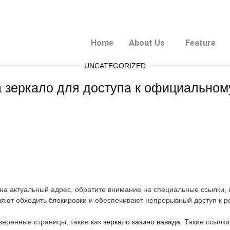
Home
About Us
Feature
UNCATEGORIZED
 зеркало для доступа к официальном
на актуальный адрес, обратите внимание на специальные ссылки, 
ляют обходить блокировки и обеспечивают непрерывный доступ к ре
веренные страницы, такие как
зеркало казино вавада
. Такие ссылк