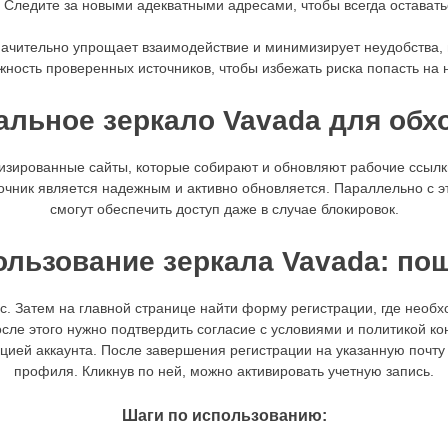
Следите за новыми адекватными адресами, чтобы всегда оставать
значительно упрощает взаимодействие и минимизирует неудобства
ность проверенных источников, чтобы избежать риска попасть на
уальное зеркало Vavada для обх
изированные сайты, которые собирают и обновляют рабочие ссылк
точник является надежным и активно обновляется. Параллельно с э
смогут обеспечить доступ даже в случае блокировок.
ользование зеркала Vavada: по
рс. Затем на главной странице найти форму регистрации, где необ
осле этого нужно подтвердить согласие с условиями и политикой к
цией аккаунта. После завершения регистрации на указанную почту
профиля. Кликнув по ней, можно активировать учетную запись.
Шаги по использованию: