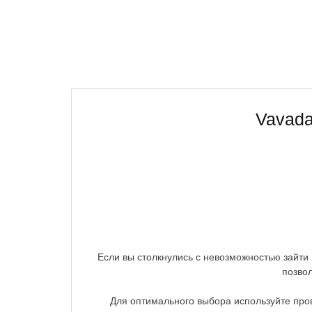
Vavada
Если вы столкнулись с невозможностью зайти 
позво
Для оптимального выбора используйте про