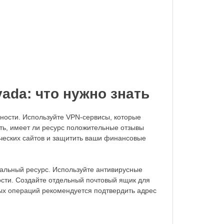
ada: что нужно знать
ности. Используйте VPN-сервисы, которые
ть, имеет ли ресурс положительные отзывы
ческих сайтов и защитить ваши финансовые
альный ресурс. Используйте антивирусные
сти. Создайте отдельный почтовый ящик для
ых операций рекомендуется подтвердить адрес