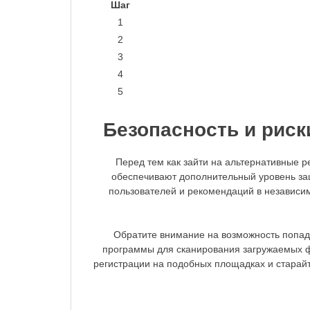
Шаг
1
2
3
4
5
Безопасность и риск
Перед тем как зайти на альтернативные 
обеспечивают дополнительный уровень защ
пользователей и рекомендаций в независи
Обратите внимание на возможность попад
программы для сканирования загружаемых ф
регистрации на подобных площадках и старай