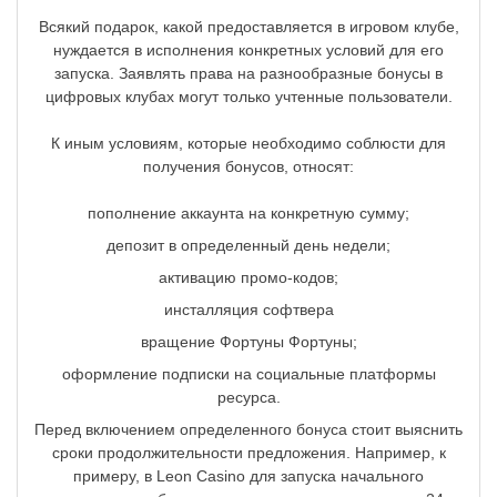
Всякий подарок, какой предоставляется в игровом клубе,
нуждается в исполнения конкретных условий для его
запуска. Заявлять права на разнообразные бонусы в
цифровых клубах могут только учтенные пользователи.
К иным условиям, которые необходимо соблюсти для
получения бонусов, относят:
пополнение аккаунта на конкретную сумму;
депозит в определенный день недели;
активацию промо-кодов;
инсталляция софтвера
вращение Фортуны Фортуны;
оформление подписки на социальные платформы
ресурса.
Перед включением определенного бонуса стоит выяснить
сроки продолжительности предложения. Например, к
примеру, в Leon Casino для запуска начального