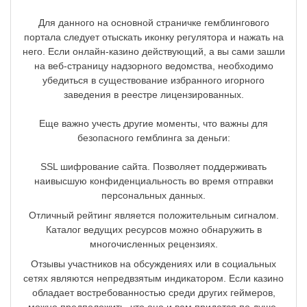
Для данного на основной страничке гемблингового
портала следует отыскать иконку регулятора и нажать на
него. Если онлайн-казино действующий, а вы сами зашли
на веб-страницу надзорного ведомства, необходимо
убедиться в существование избранного игорного
заведения в реестре лицензированных.
Еще важно учесть другие моменты, что важны для
безопасного гемблинга за деньги:
SSL шифрование сайта. Позволяет поддерживать
наивысшую конфиденциальность во время отправки
персональных данных.
Отличный рейтинг является положительным сигналом.
Каталог ведущих ресурсов можно обнаружить в
многочисленных рецензиях.
Отзывы участников на обсуждениях или в социальных
сетях являются непредвзятым индикатором. Если казино
обладает востребованностью среди других геймеров,