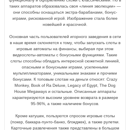
функционалу и оформлению схожи с классическими. Но в
таких аппаратов образовалась своя «линия эволюции» —
они способны оснащаться экстра-барабанами, бонус-
играми, рискованной игрой. Изображение стала более
новейшей и красочной.
Основная часть пользователей игорного заведения в сети
в наше время склоняется к тому, чтобы запускать слоты в
игровые автоматы на финансы, выбирая при этом
видеослоты-автоматы с бонусными функциями. Такие
слоты способны обладать интересной сюжетной линией,
опасными и бонусными играми, усиленными
мультипликаторами, уникальными знаками и прочими
бонусами. К топовым слотам на деньги относят: Crazy
Monkey, Book of Ra Deluxe, Legacy of Egypt, The Dog
House Megaways и остальные. Описанные аппараты
характеризуются высоким уровнем возврата в размере
95-96%, а также наличием бонусов.
Кроме катушек, пользуются спросом игровые столы
(покер, баккара-пунто-банко, блэкджек), а также рулетки.
Карточные развлечения также представлены в большом