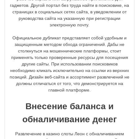
гаджетов. Другой портал без труда найти в поисковике, на
страницах в социальных сетях сайта, в уведомлении от
руководства сайта на указанную при регистрации
электронную почту.
Официальное дубликат представляет собой удобным и
защищенным методом обхода ограничений. Дабы не
столкнуться на мошеннические платформы, стоит
применять только проверенные ресурсы для посещения
другие сайты. При использовании поисковиков
необходимо кликать исключительно на ссылки из верхних
позиций. Дизайн веб-сайта и ассортимент развлечений не
должны отличаться от того, что демонстрируется на
главной платформе.
Внесение баланса и
обналичивание денег
Развлечение в казино слоты Леон с обналичиванием