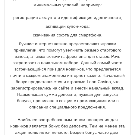
минимальных условий, например:
регистрация аккаунта и идентификация идентичности;
активации купон-кода;
скачивания софта для смартфона.
Лучшие интернет казино предоставляют игрокам
привилегии, что помогут увеличить размер стартового
взноса, а также включить фриспины для ставок. Речь
затрагивает о начальном наборе. Данный самый часто
встречающийся приз для новичков, что предлагается
почти в каждом знаменитом интернет-казино. Начальный
бонус предоставляется и игроками Leon Casino, что
зарегистрировались на сайте и внести начальный вклад.
Наименьшая сумма депозита, нужная для запуска
бонуса, прописана в секции с промоакциями или в
описании специального предложения.
Наиболее востребованным типом поощрения для
новичков является бонус без депозита. Тем не менее эта
акция появляется нечасто. Бездеп бонус часто дают