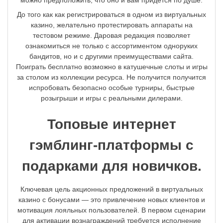
можно предположить, что оно и вам придется по душе.
До того как как регистрироваться в одном из виртуальных
казино, желательно протестировать аппараты на
тестовом режиме. Даровая редакция позволяет
ознакомиться не только с ассортиментом одноруких
бандитов, но и с другими преимуществами сайта.
Поиграть бесплатно возможно в катушечные слоты и игры
за столом из коллекции ресурса. Не получится получится
испробовать безопасно особые турниры, быстрые
розыгрыши и игры с реальными дилерами.
Топовые интернет
гэмблинг-платформы с
подарками для новичков.
Ключевая цель акционных предложений в виртуальных
казино с бонусами — это привлечение новых клиентов и
мотивация лояльных пользователей. В первом сценарии
для активации вознаграждений требуется исполнение