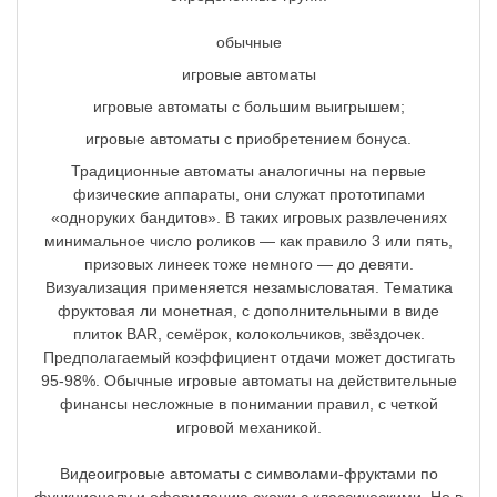
обычные
игровые автоматы
игровые автоматы с большим выигрышем;
игровые автоматы с приобретением бонуса.
Традиционные автоматы аналогичны на первые
физические аппараты, они служат прототипами
«одноруких бандитов». В таких игровых развлечениях
минимальное число роликов — как правило 3 или пять,
призовых линеек тоже немного — до девяти.
Визуализация применяется незамысловатая. Тематика
фруктовая ли монетная, с дополнительными в виде
плиток BAR, семёрок, колокольчиков, звёздочек.
Предполагаемый коэффициент отдачи может достигать
95-98%. Обычные игровые автоматы на действительные
финансы несложные в понимании правил, с четкой
игровой механикой.
Видеоигровые автоматы с символами-фруктами по