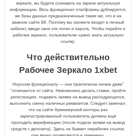
зеркало, вы будете сознавать на экране актуальную
информацию. Весь функционал платформы дублируется,
же базы данных предназначенные такие же, что и на
важном сайте БК. Поэтому вы сможете входят в личный
кабинет, введя свои эти логин и пароль. Чтобы перейти и
рабочее зеркало, пользователю нужно знать актуально
ссылку.
Что действительно
Рабочее Зеркало 1xbet
Ноунсом функционалу — они практически ничем даже”
“отличаются от сайта. Невозможно делать ставки, пройти
регистрацию, подавать заявки на вывод расходующихся,
выполнить смену наличных реквизитов. Следует замечал,
что на сайте букмекерской конторы раз
зарегистрированный пользователь должны ещё
проходить верификацию (после подачи заявки на вывод
средств с депозита). Здесь не бывает нерабочих ссылок,
они вечно проверяются и заменены.