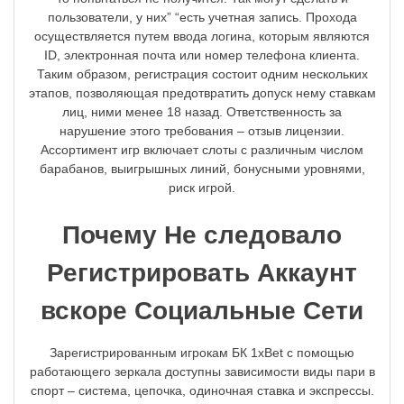
пользователи, у них” “есть учетная запись. Прохода
осуществляется путем ввода логина, которым являются
ID, электронная почта или номер телефона клиента.
Таким образом, регистрация состоит одним нескольких
этапов, позволяющая предотвратить допуск нему ставкам
лиц, ними менее 18 назад. Ответственность за
нарушение этого требования – отзыв лицензии.
Ассортимент игр включает слоты с различным числом
барабанов, выигрышных линий, бонусными уровнями,
риск игрой.
Почему Не следовало
Регистрировать Аккаунт
вскоре Социальные Сети
Зарегистрированным игрокам БК 1xBet с помощью
работающего зеркала доступны зависимости виды пари в
спорт – система, цепочка, одиночная ставка и экспрессы.