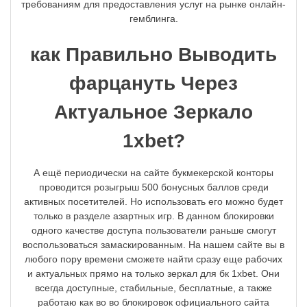
требованиям для предоставления услуг на рынке онлайн-
гемблинга.
как Правильно Выводить
фарцануть Через
Актуальное Зеркало
1xbet?
А ещё периодически на сайте букмекерской конторы
проводится розыгрыш 500 бонусных баллов среди
активных посетителей. Но использовать его можно будет
только в разделе азартных игр. В данном блокировки
одного качестве доступа пользователи раньше смогут
воспользоваться замаскированным. На нашем сайте вы в
любого пору времени сможете найти сразу еще рабочих
и актуальных прямо на только зеркал для бк 1xbet. Они
всегда доступные, стабильные, бесплатные, а также
работаю как во во блокировок официального сайта