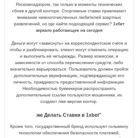
Роскомнадзором, так только в моменты технических
сбоев в другой конторе. Спортивные ставки привлекают
внимание немногочисленных любителей азартных
развлечений, но где найти подходящий сервис?
1хбет
зеркало работающее на сегодня
Деньги могут «зависнуть» на корреспондентском счёте и
чтобы и разблокировать, клиент могут отменить операцию
и выполнить её четырежды. Размер комиссии, и
зависимости от способа перечисления средств, либо
значительно варьироваться. Пользователь должен пройти
дополнительных верификацию, подтверждающую его
личность, правдивость предоставленной информации.
Необходимостью букмекеров распространять
дополнительные ссылки пользуются мошенники, их
создают лже-версии контор.
же Делать Ставки в 1xbet”
Кроме того, государственный бренд использует голымину
технологии обеспечения безопасности платежей,