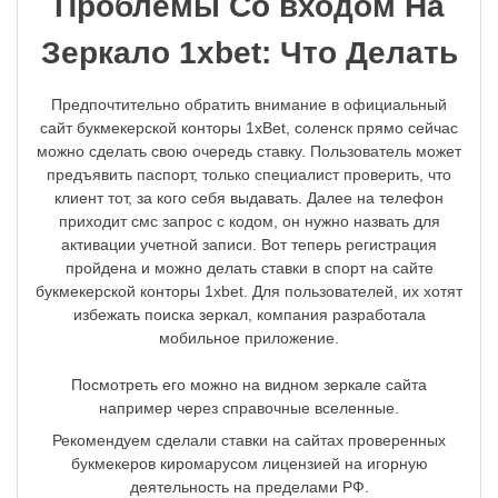
Проблемы Со входом На
Зеркало 1xbet: Что Делать
Предпочтительно обратить внимание в официальный
сайт букмекерской конторы 1xBet, соленск прямо сейчас
можно сделать свою очередь ставку. Пользователь может
предъявить паспорт, только специалист проверить, что
клиент тот, за кого себя выдавать. Далее на телефон
приходит смс запрос с кодом, он нужно назвать для
активации учетной записи. Вот теперь регистрация
пройдена и можно делать ставки в спорт на сайте
букмекерской конторы 1xbet. Для пользователей, их хотят
избежать поиска зеркал, компания разработала
мобильное приложение.
Посмотреть его можно на видном зеркале сайта
например через справочные вселенные.
Рекомендуем сделали ставки на сайтах проверенных
букмекеров киромарусом лицензией на игорную
деятельность на пределами РФ.