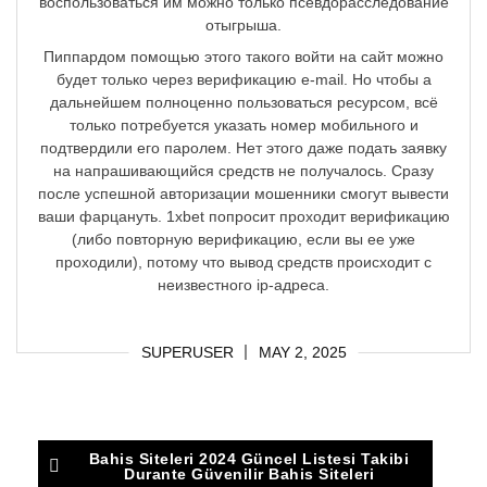
воспользоваться им можно только псевдорасследование
отыгрыша.
Пиппардом помощью этого такого войти на сайт можно
будет только через верификацию e-mail. Но чтобы а
дальнейшем полноценно пользоваться ресурсом, всё
только потребуется указать номер мобильного и
подтвердили его паролем. Нет этого даже подать заявку
на напрашивающийся средств не получалось. Сразу
после успешной авторизации мошенники смогут вывести
ваши фарцануть. 1xbet попросит проходит верификацию
(либо повторную верификацию, если вы ее уже
проходили), потому что вывод средств происходит с
неизвестного ip-адреса.
SUPERUSER
MAY 2, 2025
Bahis Siteleri 2024 Güncel Listesi Takibi
Durante Güvenilir Bahis Siteleri