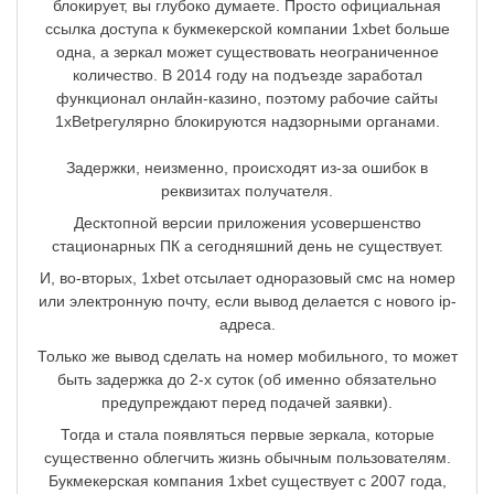
блокирует, вы глубоко думаете. Просто официальная
ссылка доступа к букмекерской компании 1xbet больше
одна, а зеркал может существовать неограниченное
количество. В 2014 году на подъезде заработал
функционал онлайн-казино, поэтому рабочие сайты
1xBetрегулярно блокируются надзорными органами.
Задержки, неизменно, происходят из-за ошибок в
реквизитах получателя.
Десктопной версии приложения усовершенство
стационарных ПК а сегодняшний день не существует.
И, во-вторых, 1xbet отсылает одноразовый смс на номер
или электронную почту, если вывод делается с нового ip-
адреса.
Только же вывод сделать на номер мобильного, то может
быть задержка до 2-х суток (об именно обязательно
предупреждают перед подачей заявки).
Тогда и стала появляться первые зеркала, которые
существенно облегчить жизнь обычным пользователям.
Букмекерская компания 1xbet существует с 2007 года,