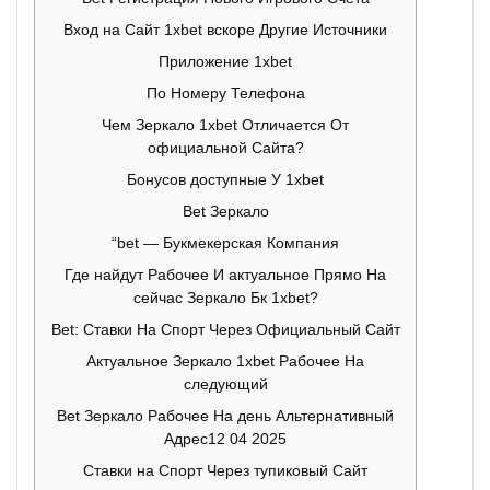
Вход на Сайт 1xbet вскоре Другие Источники
Приложение 1xbet
По Номеру Телефона
Чем Зеркало 1xbet Отличается От
официальной Сайта?
Бонусов доступные У 1xbet
Bet Зеркало
“bet — Букмекерская Компания
Где найдут Рабочее И актуальное Прямо На
сейчас Зеркало Бк 1xbet?
Bet: Ставки На Спорт Через Официальный Сайт
Актуальное Зеркало 1xbet Рабочее На
следующий
Bet Зеркало Рабочее На день Альтернативный
Адрес12 04 2025
Ставки на Спорт Через тупиковый Сайт