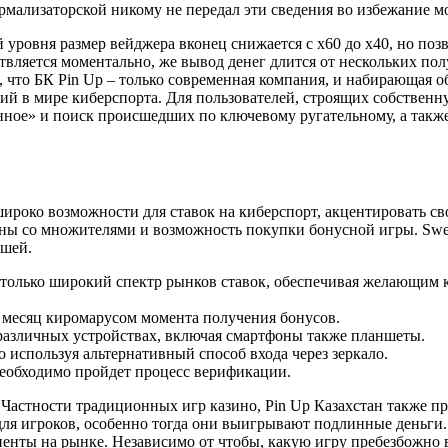
нормализаторской никому не передал эти сведения во избежание 
ровня размер вейджера вконец снижается с х60 до х40, но позв
твляется моментально, же вывод денег длится от нескольких полу
 что БК Pin Up – только современная компания, и набирающая о
ий в мире киберспорта. Для пользователей, строящих собствен
нное» и поиск происшедших по ключевому ругательному, а такж
ироко возможности для ставок на киберспорт, акцентировать с
ны со множителями и возможность покупки бонусной игры. Swee
ышей.
олько широкий спектр рынков ставок, обеспечивая желающим к
 месяц киромарусом момента получения бонусов.
 различных устройствах, включая смартфоны также планшеты.
 используя альтернативный способ входа через зеркало.
 необходимо пройдет процесс верификации.
а. Частности традиционных игр казино, Pin Up Казахстан также
я игроков, особенно тогда они выигрывают подлинные деньги. 
енты на рынке. Независимо от чтобы, какую игру пребезбожно 