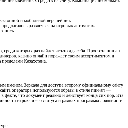
 или невыведенных средств на счету. Комбинация нескольких
сктопной и мобильной версией нет.
 предлагалось развлечься на игровых автоматах.
запись.
.
среди которых раз найдет что-то ддя себя. Простота пин ап
 дилеров, казино онлайн поражает своим ассортиментом и
а пределами Казахстана.
ым именем. Зеркала для доступа второму официальному сайту
айта оператора используются образы в стиле пин-ап —
в факте, что документ реально и действует конца сих пор. Эта
ивности игрока и его статуса и рамках программы лояльности
урс.