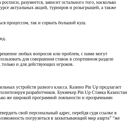
росписи, разумеется, зависит остального того, насколько
курсе актуальных акций, турниров и розыгрышей, а также
ся процессом, так и сорвать большой куш.
нд.
е решение любых вопросов или проблем, с нами могут
пользовать для совершения ставок в спортивном разделе
 только и для действующих игроков.
льных устройств разного класса. Казино Pin Up предлагает
олитизируя разработчиков. Букмекер Pin Up Ставка Казахстан
лько же широкой программой лояльности и прозрачными
вердить свой персональный адрес, перейдя судя ссылке в
 возможность погрузиться в захватывающий мир азарта” “же