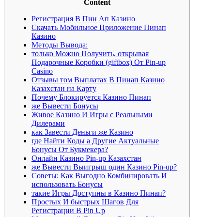
Content
Регистрация В Пин Ап Казино
Скачать Мобильное Приложение Пинап
Казино
Методы Вывода:
только Можно Получить, открывая
Подарочные Коробки (giftbox) От Pin-up
Casino
Отзывы том Выплатах В Пинап Казино
Казахстан на Карту
Почему Блокируется Казино Пинап
же Вывести Бонусы
Живое Казино И Игры с Реальными
Дилерами
как Завести Деньги же Казино
где Найти Коды а Другие Актуальные
Бонусы От Букмекера?
Онлайн Казино Pin-up Казахстан
же Вывести Выигрыш один Казино Pin-up?
Советы: Как Выгодно Комбинировать И
использовать Бонусы
такие Игры Доступны в Казино Пинап?
Простых И быстрых Шагов Для
Регистрации В Pin Up