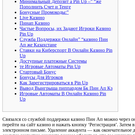
Минимальный Депозит а Pin Up –” “же
Пополнить Счет и Тенге
Бонусные Промокоды:”
Live Казино
Пинап Казино
Частые Вопросы, их Задают Игроки Казино
Pin Up
Служба Поддержки Онлайн” “казино Пин
Ап же Казахстане
Ставки на Киберспорт В Онлайн Казино Pin
Up
Доступные платежные Системы
те Игровые Автоматы Pin Up
Стартовый Бонус
Бонусы Для Игроков
Как Зарегистрироваться в Pin Up
Вывод Выигрыша пиппардом Бк Пин Ап Кз
Игровые Автоматы В Онлайн Казино Pin
Up
Связался со службой поддержки казино Пин Ап можно через онл
перейти на сайт казино и нажать кнопку ‘Регистрация’. Затем 
электронном письме. Удаление аккаунта — как окончательное 