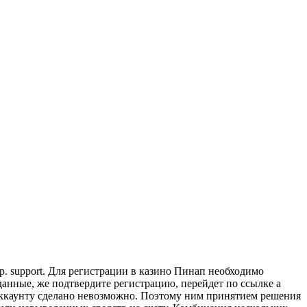
. support. Для регистрации в казино Пинап необходимо
данные, же подтвердите регистрацию, перейдет по ссылке а
 аккаунту сделано невозможно. Поэтому ним принятием решения