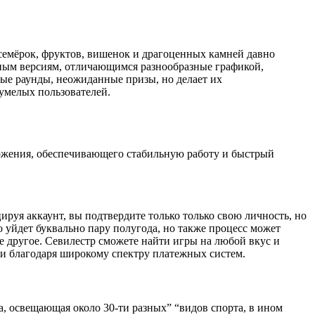
семёрок, фруктов, вишенок и драгоценных камней давно
нным версиям, отличающимся разнообразные графикой,
е раунды, неожиданные призы, но делает их
умелых пользователей.
иложения, обеспечивающего стабильную работу и быстрый
ируя аккаунт, вы подтвердите только только свою личность, но
 уйдет буквально пару полугода, но также процесс может
ое другое. Севилестр сможете найти игры на любой вкус и
и благодаря широкому спектру платежных систем.
а, освещающая около 30-ти разных” “видов спорта, в ином