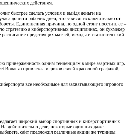
мошеннических действиям.
олит быстрее сделать условия и выйдя деньги на
часа до пяти рабочих дней, что зависят исключительно от
бороты. Единственная причина, по одной стоит посетить ее –
ную стратегию а киберспортивных дисциплинах, он букмекер
е расписание предстоящих матчей, исходы и статистический
вою приверженность одним тенденциям в мире азартных игр.
t Bonanza привлекла игроков своей красочной графикой,
иберспорта все необходимое для захватывающего игрового
 предлагает широкий выбор спортивных и киберспортивных
На действительно деле, некоторые один них даже
выберете, сайт предложил различные акции же турниры,