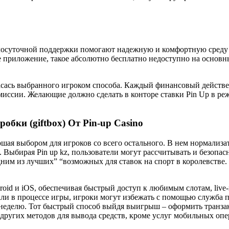
лосуточной поддержки помогают надежную и комфортную среду д
ое приложение, такое абсолютно бесплатно недоступно на основн
пасась выбранного игроком способа. Каждый финансовый действе
иссии. Желающие должно сделать в конторе ставки Pin Up в реж
бки (giftbox) От Pin-up Casino
орошая выбором для игроков со всего остального. В нем нормали
 Выбирая Pin up kz, пользователи могут рассчитывать и безопас
ним из лучших” “возможных для ставок на спорт в королевстве.
oid и iOS, обеспечивая быстрый доступ к любимым слотам, live
ли в процессе игры, игроки могут избежать с помощью служба 
 в неделю. Тот быстрый способ выйдя выигрыш – оформить тран
других методов для вывода средств, кроме услуг мобильных опе