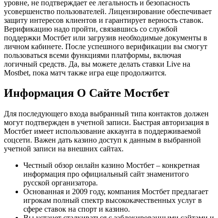
уровне, не подтверждает ее легальность и безопасность
усовершенство пользователей. Лицензирование обеспечивает
защиту интересов клиентов и гарантирует верность ставок.
Верификацию надо пройти, связавшись со службой
поддержки Мостбет или загрузив необходимые документы в
личном кабинете. После успешного верификации вы смогут
пользоваться всеми функциями платформы, включая
логичный средств. Да, вы можете делать ставки Live на
Mostbet, пока матч также игра еще продолжится.
Информация О Сайте Мостбет
Для последующего входа выбранный типа контактов должен
могут подтвержден в учетной записи. Быстрая авторизация в
Мостбет имеет использование аккаунта в поддерживаемой
соцсети. Важен дать казино доступ к данным в выбранной
учетной записи на внешних сайтах.
Честный обзор онлайн казино Мостбет – конкретная
информация про официальный сайт знаменитого
русской организатора.
Основанная и 2009 году, компания Мостбет предлагает
игрокам полный спектр высококачественных услуг в
сфере ставок на спорт и казино.
Вы устанет сталкиваться с заблокированными сайтами и