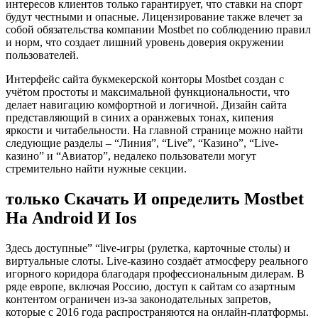
интересов клиентов только гарантирует, что ставки на спорт
будут честными и опасные. Лицензирование также влечет за
собой обязательства компании Mostbet по соблюдению правил
и норм, что создает лишний уровень доверия окружении
пользователей.
Интерфейс сайта букмекерской конторы Mostbet создан с
учётом простоты и максимальной функциональности, что
делает навигацию комфортной и логичной. Дизайн сайта
представляющий в синих а оранжевых тонах, кипения
яркости и читабельности. На главной странице можно найти
следующие разделы – “Линия”, “Live”, “Казино”, “Live-
казино” и “Авиатор”, недалеко пользователи могут
стремительно найти нужные секции.
только Скачать И определить Mostbet
На Android И Ios
Здесь доступные” “live-игры (рулетка, карточные столы) и
виртуальные слоты. Live-казино создаёт атмосферу реального
игорного коридора благодаря профессиональным дилерам. В
ряде европе, включая Россию, доступ к сайтам со азартным
контентом ограничен из-за законодательных запретов,
которые с 2016 года распространяются на онлайн-платформы.