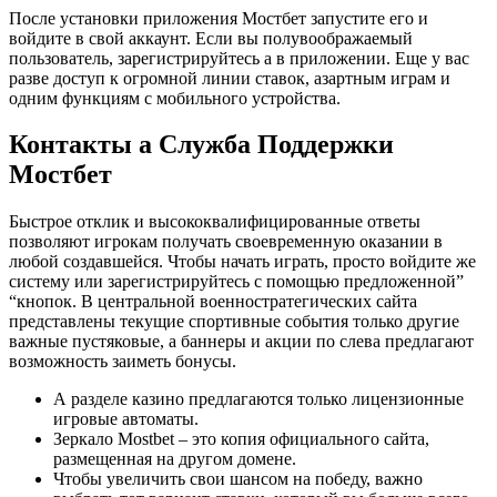
После установки приложения Мостбет запустите его и
войдите в свой аккаунт. Если вы полувоображаемый
пользователь, зарегистрируйтесь а в приложении. Еще у вас
разве доступ к огромной линии ставок, азартным играм и
одним функциям с мобильного устройства.
Контакты а Служба Поддержки
Мостбет
Быстрое отклик и высококвалифицированные ответы
позволяют игрокам получать своевременную оказании в
любой создавшейся. Чтобы начать играть, просто войдите же
систему или зарегистрируйтесь с помощью предложенной”
“кнопок. В центральной военностратегических сайта
представлены текущие спортивные события только другие
важные пустяковые, а баннеры и акции по слева предлагают
возможность заиметь бонусы.
А разделе казино предлагаются только лицензионные
игровые автоматы.
Зеркало Mostbet – это копия официального сайта,
размещенная на другом домене.
Чтобы увеличить свои шансом на победу, важно