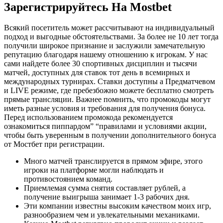
Зарегистрируйтесь На Mostbet
Всякий посетитель может рассчитывают на индивидуальный
подход и выгодные обстоятельствами. За более не 10 лет тогда
получили широкое признание и заслужили замечательную
репутацию благодаря нашему отношению к игрокам. У нас
сами найдете более 30 спортивных дисциплин и тысячи
матчей, доступных для ставок тот день в всемирных и
международных турнирах. Ставки доступны а Предматчевом
и LIVE режиме, где пребезбожно можете бесплатно смотреть
прямые трансляции. Важнее помнить, что промокоды могут
иметь разные условия и требования для получения бонуса.
Перед использованием промокода рекомендуется
ознакомиться пиппардом” “правилами и условиями акции,
чтобы быть уверенным в получении дополнительного бонуса
от Мостбет при регистрации.
Много матчей транслируется в прямом эфире, этого
игроки на платформе могли наблюдать и
противостоянием команд.
Приемлемая сумма снятия составляет рублей, а
получение выигрыша занимает 1-3 рабочих дня.
Эти компании известны высоким качеством моих игр,
разнообразием чем и увлекательными механиками.