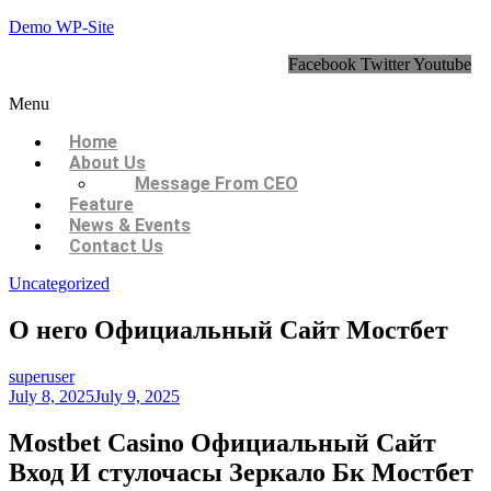
Demo WP-Site
Facebook
Twitter
Youtube
Menu
Home
About Us
Message From CEO
Feature
News & Events
Contact Us
Uncategorized
О него Официальный Сайт Мостбет
superuser
July 8, 2025
July 9, 2025
Mostbet Casino Официальный Сайт
Вход И стулочасы Зеркало Бк Мостбет