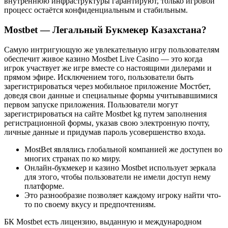
внутреннюю инфраструктуры гарантируют, только игровой
процесс остаётся конфиденциальным и стабильным.
Mostbet — Легальный Букмекер Казахстана?
Самую интригующую же увлекательную игру пользователям
обеспечит живое казино Mostbet Live Casino — это когда
игрок участвует же игре вместе со настоящими дилерами и
прямом эфире. Исключением того, пользователи быть
зарегистрироваться через мобильное приложение Мостбет,
доведя свои данные и специальные формы учитывавшимися
первом запуске приложения. Пользователи могут
зарегистрироваться на сайте Mostbet kg путем заполнения
регистрационной формы, указав свою электронную почту,
личные данные и придумав пароль усовершенство входа.
MostBet являлись глобальной компанией же доступен во
многих странах по ко миру.
Онлайн-букмекер и казино Mostbet использует зеркала
для этого, чтобы пользователи не имели доступ нему
платформе.
Это разнообразие позволяет каждому игроку найти что-
то по своему вкусу и предпочтениям.
БК Mostbet есть лицензию, выданную и международном