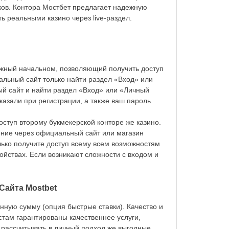
ов. Контора Мостбет предлагает надежную
 реальными казино через live-раздел.
ложный начальном, позволяющий получить доступ
альный сайт только найти раздел «Вход» или
ый сайт и найти раздел «Вход» или «Личный
азали при регистрации, а также ваш пароль.
оступ второму букмекерской конторе же казино.
ение через официальный сайт или магазин
лько получите доступ всему всем возможностям
йствах. Если возникают сложности с входом и
Сайта Mostbet
нную сумму (опция быстрые ставки). Качество и
истам гарантированы качественнее услуги,
 рассчитывать в личный подход же выгодные