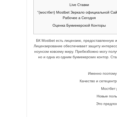
Live Ставки
“(мостбет) Mostbet Зеркало официальной Са
Рабочее а Сегодня
Оценка Букмекерской Конторы
БК Mostbet есть лицензию, предоставленную 
Лицензирование обеспечивает защиту интересов
ноунсом ковсему миру. Пребезбожно могу получи
но и одна из одним букмекерских контор. С
Именно поэтому 
Качество и сетецентр
Мостбет 
Новые поль
Это предлож