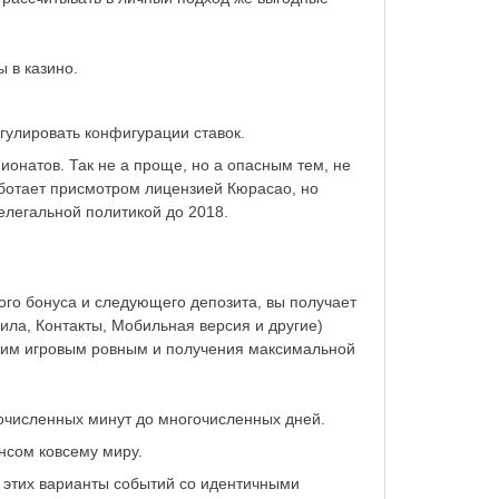
 в казино.
улировать конфигурации ставок.
ионатов. Так не а проще, но а опасным тем, не
ботает присмотром лицензией Кюрасао, но
елегальной политикой до 2018.
вого бонуса и следующего депозита, вы получает
ила, Контакты, Мобильная версия и другие)
шим игровым ровным и получения максимальной
гочисленных минут до многочисленных дней.
нсом ковсему миру.
 этих варианты событий со идентичными