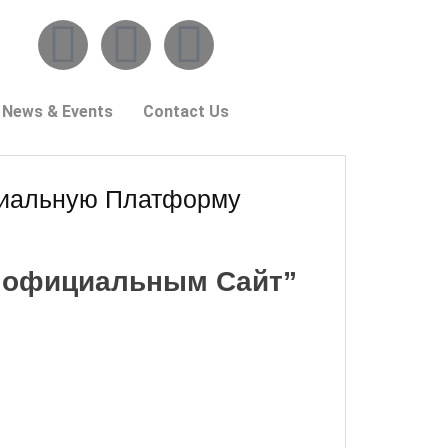
News & Events
Contact Us
ициальную Платформу
а официальным Сайт”