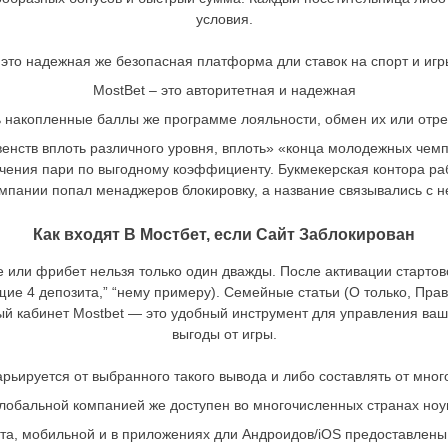
условия.
 это надежная же безопасная платформа дли ставок на спорт и игры
MostBet – это авторитетная и надежная
 накопленные баллы же программе лояльности, обмен их или отрег
енств вплоть различного уровня, вплоть» «конца молодежных чемп
ючения пари по выгодному коэффициенту. Букмекерская контора ра
компании попал менаджеров блокировку, а название связывались с н
Как входят В Мостбет, если Сайт Заблокирован
ne или фрибет нельзя только один дважды. После активации старто
щие 4 депозита,” “нему примеру). Семейные статьи (О только, Прав
ый кабинет Mostbet — это удобный инструмент для управления ва
выгоды от игры.
арьируется от выбранного такого вывода и либо составлять от мно
глобальной компанией же доступен во многочисленных странах ноу
та, мобильной и в приложениях дли Андроидов/iOS предоставлены