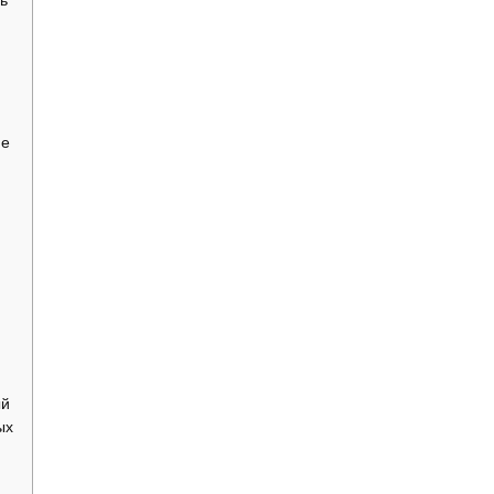
ь
Не
ый
ых