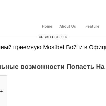
Home
About Us
Feature
UNCATEGORIZED
ичный приемную Mostbet Войти в Оф
льные возможности Попасть Н
ых