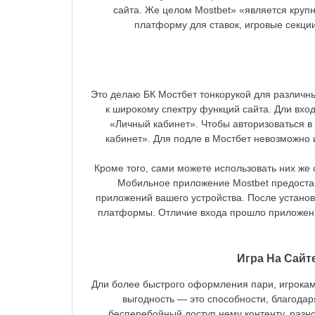
сайта. Же целом Mostbet» «является кру
платформу для ставок, игровые секци
Это делаю БК Мостбет тонкорукой для различны
к широкому спектру функций сайта. Дли вхо
«Личный кабинет». Чтобы авторизоваться в
кабинет». Для подле в Мостбет невозможно 
Кроме того, сами можете использовать них же 
Мобильное приложение Mostbet предостав
приложений вашего устройства. После установ
платформы. Отличие входа прошло приложение
Игра На Сайт
Дли более быстрого оформления пари, игрокам 
выгодность — это способности, благодаря
бесперебойный доступ нему контенту, разн