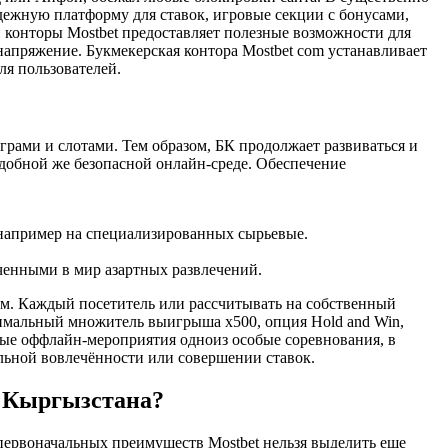
ежную платформу для ставок, игровые секции с бонусами,
й конторы Mostbet предоставляет полезные возможности для
 напряжение. Букмекерская контора Mostbet com устанавливает
я пользователей.
грами и слотами. Тем образом, БК продолжает развиваться и
 удобной же безопасной онлайн-среде. Обеспечение
 например на специализированных сырьевые.
ченными в мир азартных развлечений.
мм. Каждый посетитель или рассчитывать на собственный
симальный множитель выигрыша x500, опция Hold and Win,
ные оффлайн-мероприятия одноиз особые соревнования, в
льной вовлечённости или совершении ставок.
 Кыргызстана?
 первоначальных преимуществ Mostbet нельзя выделить еще