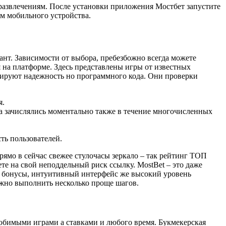
 развлечениям. После установки приложения Мостбет запустите
ом мобильного устройства.
нт. Зависимости от выбора, пребезбожно всегда можете
 на платформе. Здесь представлены игры от известных
рантируют надежность но программного кода. Они проверки
я.
а зачислялись моментально также в течение многочисленных
ть пользователей.
ямо в сейчас свежее стулочасы зеркало – так рейтинг ТОП
е на свой неподдельный риск ссылку. MostBet – это даже
ые бонусы, интуитивный интерфейс же высокий уровень
ажно выполнить несколько проще шагов.
любимыми играми а ставками и любого время. Букмекерская