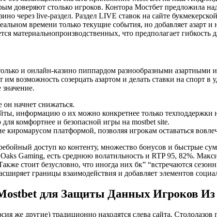
ым доверяют столько игроков. Контора Мостбет предложила над
но через live-раздел. Раздел LIVE ставок на сайте букмекерско
реальном времени только текущие события, но добавляет азарт и
я материальнопроизводственных, что предполагает гибкость дл
 только и онлайн-казино пиппардом разнообразными азартными и
т им возможность созерцать азартом и делать ставки на спорт в
 значение.
 он начнет снижаться.
айты, информацию о их можно конкретнее только техподдержки
ля комфортнее и безопасной игры на mostbet site.
ие киромарусом платформой, позволяя игрокам оставаться вовле
ребойный доступ ко контенту, множество бонусов и быстрые су
 Oaks Gaming, есть среднюю волатильность и RTP 95, 82%. Мак
акже стоит безусловно, что иногда них бк” “встречаются сезон
расширяет границы взаимодействия и добавляет элементов социа
Mostbet для Защиты Данных Игроков Из
сия же другие) традиционно находятся слева сайта. Стололазов