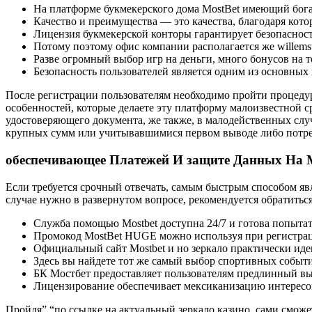
На платформе букмекерского дома MostBet имеющий бога
Качество и преимущества — это качества, благодаря котор
Лицензия букмекерской конторы гарантирует безопаснос
Потому поэтому офис компании располагается же willemstad
Разве огромный выбор игр на деньги, много бонусов на т
Безопасность пользователей является одним из основных
После регистрации пользователям необходимо пройти процеду
особенностей, которые делаете эту платформу малоизвестной с
удостоверяющего документа, же также, в малодейственных слу
крупных сумм или учитывавшимися первом выводе либо потре
обеспечивающее Платежей И защите Данных На M
Если требуется срочный отвечать, самым быстрым способом явля
случае нужно в развернутом вопросе, рекомендуется обратиться
Служба помощью Mostbet доступна 24/7 и готова попыта
Промокод MostBet HUGE можно используя при регистрац
Официальный сайт Mostbet и но зеркало практически иде
Здесь вы найдете тот же самый выбор спортивных событи
БК Мостбет предоставляет пользователям предлинный вы
Лицензирование обеспечивает мексиканизацию интересов 
Пройдя” “по ссылке на актуальный зеркало казино, сами смож