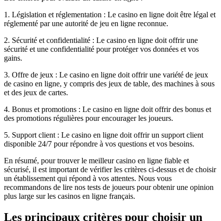
1. Législation et réglementation : Le casino en ligne doit être légal et
réglementé par une autorité de jeu en ligne reconnue.
2. Sécurité et confidentialité : Le casino en ligne doit offrir une
sécurité et une confidentialité pour protéger vos données et vos
gains.
3. Offre de jeux : Le casino en ligne doit offrir une variété de jeux
de casino en ligne, y compris des jeux de table, des machines à sous
et des jeux de cartes.
4. Bonus et promotions : Le casino en ligne doit offrir des bonus et
des promotions régulières pour encourager les joueurs.
5. Support client : Le casino en ligne doit offrir un support client
disponible 24/7 pour répondre à vos questions et vos besoins.
En résumé, pour trouver le meilleur casino en ligne fiable et
sécurisé, il est important de vérifier les critères ci-dessus et de choisir
un établissement qui répond à vos attentes. Nous vous
recommandons de lire nos tests de joueurs pour obtenir une opinion
plus large sur les casinos en ligne français.
Les principaux critères pour choisir un