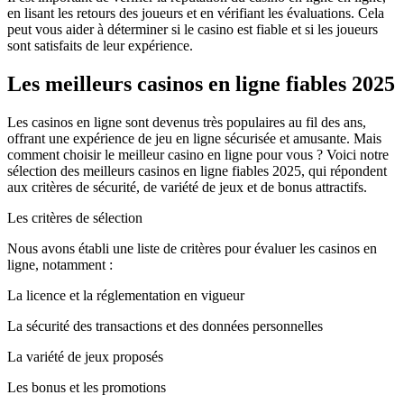
en lisant les retours des joueurs et en vérifiant les évaluations. Cela
peut vous aider à déterminer si le casino est fiable et si les joueurs
sont satisfaits de leur expérience.
Les meilleurs casinos en ligne fiables 2025
Les casinos en ligne sont devenus très populaires au fil des ans,
offrant une expérience de jeu en ligne sécurisée et amusante. Mais
comment choisir le meilleur casino en ligne pour vous ? Voici notre
sélection des meilleurs casinos en ligne fiables 2025, qui répondent
aux critères de sécurité, de variété de jeux et de bonus attractifs.
Les critères de sélection
Nous avons établi une liste de critères pour évaluer les casinos en
ligne, notamment :
La licence et la réglementation en vigueur
La sécurité des transactions et des données personnelles
La variété de jeux proposés
Les bonus et les promotions