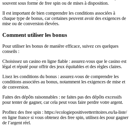
souvent sous forme de free spin ou de mises à disposition.
Il est important de bien comprendre les conditions associées à
chaque type de bonus, car certaines peuvent avoir des exigences de
mise ou de conversion élevées.
Comment utiliser les bonus
Pour utiliser les bonus de manière efficace, suivez ces quelques
conseils :
Choisissez un casino en ligne fiable : assurez-vous que le casino est
légal et réputé pour offrir des jeux équitables et des règles claires.
Lisez les conditions du bonus : assurez-vous de comprendre les
conditions associées au bonus, notamment les exigences de mise et
de conversion.
Faites des dépôts raisonnables : ne faites pas des dépôts excessifs
pour tenter de gagner, car cela peut vous faire perdre votre argent.
Profitez des free spin : https://ecologiepositiveetterritoires.eu/la-liste/
en ligne france si vous obtenez des free spin, utilisez-les pour gagner
de l’argent réel.