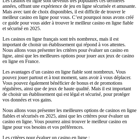
Les casinos en ligne sont devenus très populaires ces dernières
années, offrant une expérience de jeu en ligne sécurisée et amusante.
Mais avec tant de choix disponibles, il est difficile de trouver le
meilleur casino en ligne pour vous. C’est pourquoi nous avons créé
ce guide pour vous aider à trouver le meilleur casino en ligne fiable
et sécurisé en 2025.
Les casinos en ligne français sont très nombreux, mais il est
important de choisir un établissement qui répond à vos attentes.
Nous allons vous présenter les critères pour évaluer un casino en
ligne, ainsi que les meilleures options pour jouer aux jeux de casino
en ligne en France.
Les avantages d’un casino en ligne fiable sont nombreux. Vous
pouvez jouer partout et à tout moment, sans avoir à vous déplacer.
Vous pouvez également bénéficier de bonus et de promotions
régulières, ainsi que de jeux de haute qualité. Mais il est important
de choisir un établissement qui est légal et sécurisé, pour protéger
vos données et vos gains.
Nous allons vous présenter les meilleures options de casinos en ligne
fiables et sécurisés en 2025, ainsi que les critères pour évaluer un
casino en ligne. Vous pourrez ainsi trouver le meilleur casino en
ligne pour vos besoins et vos préférences.
Les critères pour évaluer un casino en ligne :