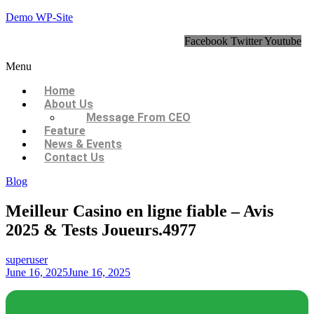
Demo WP-Site
Facebook
Twitter
Youtube
Menu
Home
About Us
Message From CEO
Feature
News & Events
Contact Us
Blog
Meilleur Casino en ligne fiable – Avis
2025 & Tests Joueurs.4977
superuser
June 16, 2025
June 16, 2025