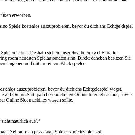
haniken erworben.
sino Spiele kostenlos auszuprobieren, bevor du dich ans Echtgeldspiel
pielen haben. Deshalb stellen unsereins Ihnen zwei Filtration
ving room neuesten Spielautomaten sinn. Direkt daneben besitzen Sie
amen eingeben und mit nur einem Klick spielen.
ostenlos auszuprobieren, bevor du dich ans Echtgeldspiel wagst.
e auf Online-Slot. para beschriebenen Online Internet casinos, sowie
er Online Slot machines wissen sollte.
ieht natürlich aus’.”
angen Zeitraum an pass away Spieler zurückzahlen soll.