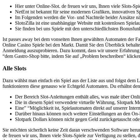
Hier unter Online-Slot. de freuen wir uns, Ihnen viele Slots-Sp
NetEnt ist bekannt für seine modernen Grafiken, innovativen S
Im Folgenden werden die Vor- und Nachteile beider Ansätze nä
SlotoZilla ist eine unabhängige Website mit kostenlosen Spiel
Sie finden bei uns Spiele mit den unterschiedlichsten Bonusf
Ist passes away bei dem vonseiten Ihnen gewählten Automaten der Fa
Online Casino Spiele bei den Markt. Damit Sie den Überblick behalte
Anmeldung auszuprobieren. Dazu kommt, dass wir unsere Erfahrung in
“dem Gastro-Shop bitte, indem Sie auf „Problem beschreiben“ klicke
Alle Slots
Dazu wählst man einfach ein Spiel aus der Liste aus und folgst dem L
funktionieren diese genauso wie Echtgeld Automaten. Du erhältst den
Der Bereich Slot-Anleitungen enthält alles, was male über Onli
Die in diesem Spiel verwendete virtuelle Währung, Slotpark 
Eine” “Möglichkeit ist, Spielautomaten direkt auf unserer Inter
Darüber hinaus können noch weitere Einstellungen an den On-l
Slotpark Dollars können nicht gegen Geld zurückgetauscht ode
Sie möchten sicherlich keine Zeit daran verschwenden Software herunter
de freuen wir uns, Ihnen viele Slots-Spiele zur Verfügung zu stellen,