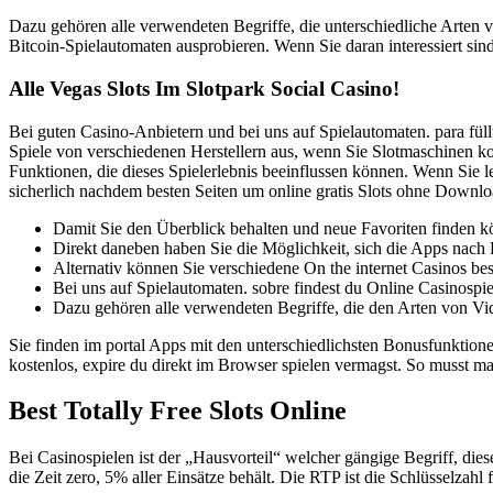
Dazu gehören alle verwendeten Begriffe, die unterschiedliche Arten v
Bitcoin-Spielautomaten ausprobieren. Wenn Sie daran interessiert sin
Alle Vegas Slots Im Slotpark Social Casino!
Bei guten Casino-Anbietern und bei uns auf Spielautomaten. para füllt 
Spiele von verschiedenen Herstellern aus, wenn Sie Slotmaschinen kost
Funktionen, die dieses Spielerlebnis beeinflussen können. Wenn Sie l
sicherlich nachdem besten Seiten um online gratis Slots ohne Downlo
Damit Sie den Überblick behalten und neue Favoriten finden k
Direkt daneben haben Sie die Möglichkeit, sich die Apps nach Her
Alternativ können Sie verschiedene On the internet Casinos bes
Bei uns auf Spielautomaten. sobre findest du Online Casinospie
Dazu gehören alle verwendeten Begriffe, die den Arten von Vid
Sie finden im portal Apps mit den unterschiedlichsten Bonusfunktio
kostenlos, expire du direkt im Browser spielen vermagst. So musst ma
Best Totally Free Slots Online
Bei Casinospielen ist der „Hausvorteil“ welcher gängige Begriff, die
die Zeit zero, 5% aller Einsätze behält. Die RTP ist die Schlüsselzahl