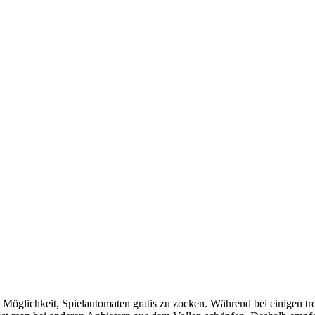
y Möglichkeit, Spielautomaten gratis zu zocken. Während bei einigen 