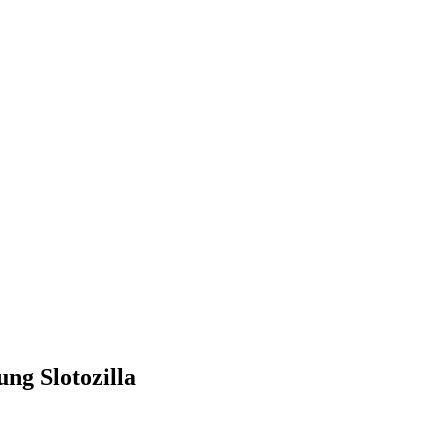
ng Slotozilla