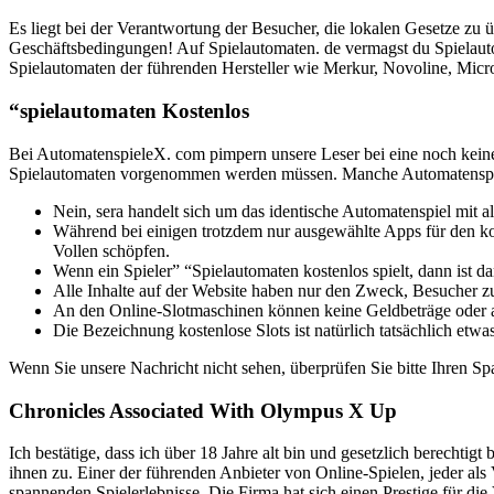
Es liegt bei der Verantwortung der Besucher, die lokalen Gesetze zu ü
Geschäftsbedingungen! Auf Spielautomaten. de vermagst du Spielaut
Spielautomaten der führenden Hersteller wie Merkur, Novoline, Micr
“spielautomaten Kostenlos
Bei AutomatenspieleX. com pimpern unsere Leser bei eine noch kein
Spielautomaten vorgenommen werden müssen. Manche Automatenspiel
Nein, sera handelt sich um das identische Automatenspiel mit a
Während bei einigen trotzdem nur ausgewählte Apps für den ko
Vollen schöpfen.
Wenn ein Spieler” “Spielautomaten kostenlos spielt, dann ist da
Alle Inhalte auf der Website haben nur den Zweck, Besucher zu
An den Online-Slotmaschinen können keine Geldbeträge oder 
Die Bezeichnung kostenlose Slots ist natürlich tatsächlich etwas
Wenn Sie unsere Nachricht nicht sehen, überprüfen Sie bitte Ihren Sp
Chronicles Associated With Olympus X Up
Ich bestätige, dass ich über 18 Jahre alt bin und gesetzlich berecht
ihnen zu. Einer der führenden Anbieter von Online-Spielen, jeder als 
spannenden Spielerlebnisse. Die Firma hat sich einen Prestige für d