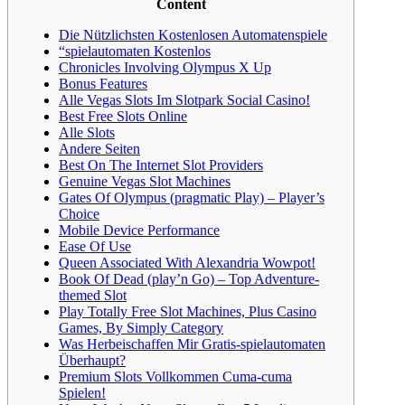
Content
Die Nützlichsten Kostenlosen Automatenspiele
“spielautomaten Kostenlos
Chronicles Involving Olympus X Up
Bonus Features
Alle Vegas Slots Im Slotpark Social Casino!
Best Free Slots Online
Alle Slots
Andere Seiten
Best On The Internet Slot Providers
Genuine Vegas Slot Machines
Gates Of Olympus (pragmatic Play) – Player’s
Choice
Mobile Device Performance
Ease Of Use
Queen Associated With Alexandria Wowpot!
Book Of Dead (play’n Go) – Top Adventure-
themed Slot
Play Totally Free Slot Machines, Plus Casino
Games, By Simply Category
Was Herbeischaffen Mir Gratis-spielautomaten
Überhaupt?
Premium Slots Vollkommen Cuma-cuma
Spielen!