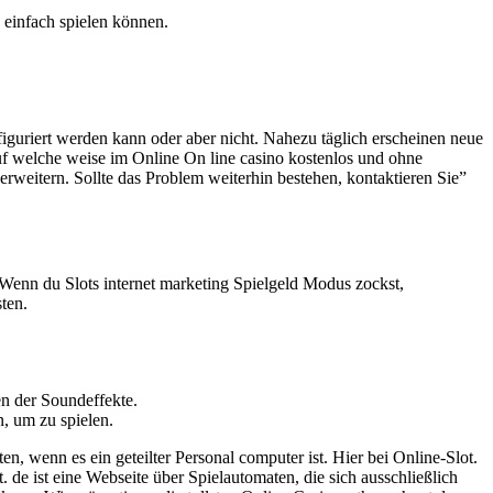
n einfach spielen können.
guriert werden kann oder aber nicht. Nahezu täglich erscheinen neue
auf welche weise im Online On line casino kostenlos und ohne
weitern. Sollte das Problem weiterhin bestehen, kontaktieren Sie”
 Wenn du Slots internet marketing Spielgeld Modus zockst,
ten.
n der Soundeffekte.
, um zu spielen.
en, wenn es ein geteilter Personal computer ist. Hier bei Online-Slot.
. de ist eine Webseite über Spielautomaten, die sich ausschließlich