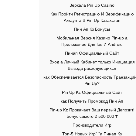
Зеркала Pin Up Casino
Как Пройти Регистрацию И Верификацию
Аккаунта В Pin Up Казахстан
Пин Ап Кз Бонусы
Мобильная Версия Казино Pin-up а
Приложение Для Ios И Android
Пинап Официальный Сайт
Вход а Личный Кабинет только Инициация
Вывода расходующихся
как Обеспечивается Безопасность Транзакци
Pin Up?
Pin Up Kz Официальный Сайт
как Получить Промокод Пин Ап
Pin-up Kz Прокачает Ваш первый Депозит!
Бонус самого 2 500 000 ₸
Производители Игр
Топ-5 Новых Игр” “и Пинап Кз