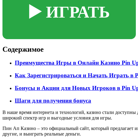
▶️ ИГРАТЬ
Содержимое
Преимущества Игры в Онлайн Казино Pin U
Как Зарегистрироваться и Начать Играть в 
Бонусы и Акции для Новых Игроков в Pin U
Шаги для получения бонуса
В наше время интернета и технологий, казино стали доступны 
широкий спектр игр и выгодные условия для игры.
Пин Ап Казино – это официальный сайт, который предлагает игр
другие, и выиграть реальные деньги.