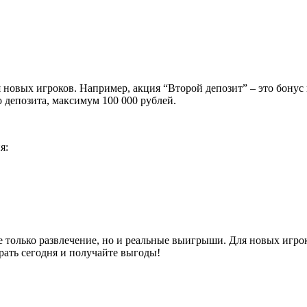
 новых игроков. Например, акция “Второй депозит” – это бонус 
о депозита, максимум 100 000 рублей.
я:
не только развлечение, но и реальные выигрыши. Для новых игро
рать сегодня и получайте выгоды!