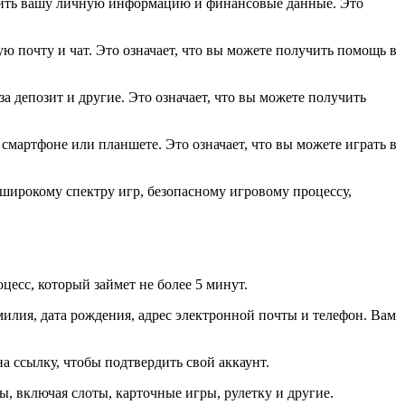
итить вашу личную информацию и финансовые данные. Это
ю почту и чат. Это означает, что вы можете получить помощь в
 депозит и другие. Это означает, что вы можете получить
смартфоне или планшете. Это означает, что вы можете играть в
к широкому спектру игр, безопасному игровому процессу,
цесс, который займет не более 5 минут.
илия, дата рождения, адрес электронной почты и телефон. Вам
а ссылку, чтобы подтвердить свой аккаунт.
ы, включая слоты, карточные игры, рулетку и другие.