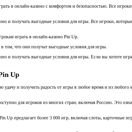
рать в онлайн-казино с комфортом и безопасностью. Все игроки,
ино и получать выгодные условия для игры. Все игроки, которые
рокам играть в онлайн-казино Pin Up.
 в том, что они получат выгодные условия для игры.
ино и получать выгодные условия для игры. Если вы хотите играт
Pin Up
ою удачу и получить радость от игры в любое время и из любого
ступно для игроков из многих стран, включая Россию. Это означ
 Up предлагает более 3 000 игр, включая слоты, карточные игры,