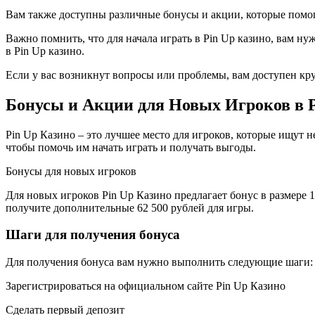
Вам также доступны различные бонусы и акции, которые помогу
Важно помнить, что для начала играть в Pin Up казино, вам ну
в Pin Up казино.
Если у вас возникнут вопросы или проблемы, вам доступен к
Бонусы и Акции для Новых Игроков в P
Pin Up Казино – это лучшее место для игроков, которые ищут 
чтобы помочь им начать играть и получать выгоды.
Бонусы для новых игроков
Для новых игроков Pin Up Казино предлагает бонус в размере 1
получите дополнительные 62 500 рублей для игры.
Шаги для получения бонуса
Для получения бонуса вам нужно выполнить следующие шаги:
Зарегистрироваться на официальном сайте Pin Up Казино
Сделать первый депозит