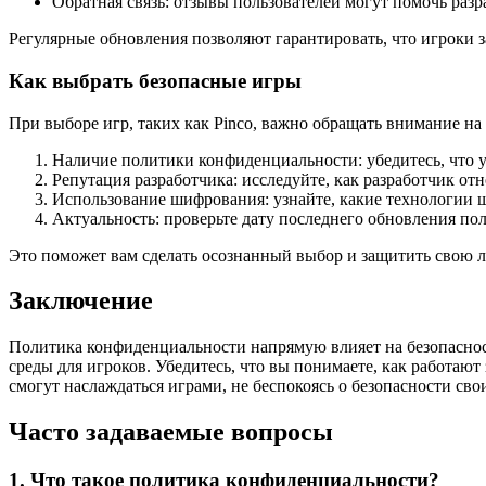
Обратная связь: отзывы пользователей могут помочь разр
Регулярные обновления позволяют гарантировать, что игроки 
Как выбрать безопасные игры
При выборе игр, таких как Pinco, важно обращать внимание н
Наличие политики конфиденциальности: убедитесь, что у
Репутация разработчика: исследуйте, как разработчик от
Использование шифрования: узнайте, какие технологии 
Актуальность: проверьте дату последнего обновления пол
Это поможет вам сделать осознанный выбор и защитить свою
Заключение
Политика конфиденциальности напрямую влияет на безопасность
среды для игроков. Убедитесь, что вы понимаете, как работа
смогут наслаждаться играми, не беспокоясь о безопасности св
Часто задаваемые вопросы
1. Что такое политика конфиденциальности?