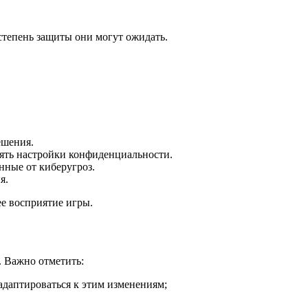
степень защиты они могут ожидать.
ешения.
нять настройки конфиденциальности.
нные от киберугроз.
я.
е восприятие игры.
. Важно отметить:
адаптироваться к этим изменениям;