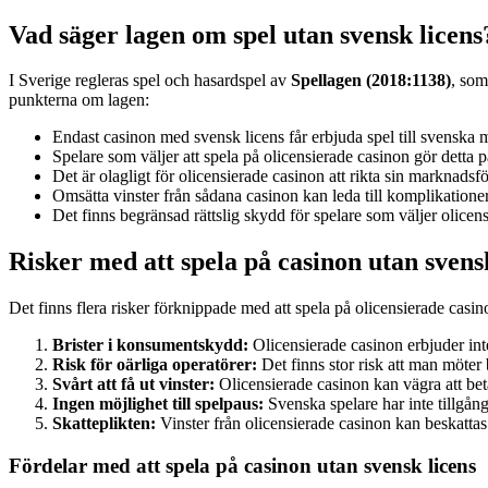
Vad säger lagen om spel utan svensk licens
I Sverige regleras spel och hasardspel av
Spellagen (2018:1138)
, som
punkterna om lagen:
Endast casinon med svensk licens får erbjuda spel till svenska
Spelare som väljer att spela på olicensierade casinon gör detta p
Det är olagligt för olicensierade casinon att rikta sin marknadsf
Omsätta vinster från sådana casinon kan leda till komplikatione
Det finns begränsad rättslig skydd för spelare som väljer olicens
Risker med att spela på casinon utan svens
Det finns flera risker förknippade med att spela på olicensierade casin
Brister i konsumentskydd:
Olicensierade casinon erbjuder in
Risk för oärliga operatörer:
Det finns stor risk att man möter
Svårt att få ut vinster:
Olicensierade casinon kan vägra att beta
Ingen möjlighet till spelpaus:
Svenska spelare har inte tillgång
Skatteplikten:
Vinster från olicensierade casinon kan beskattas 
Fördelar med att spela på casinon utan svensk licens