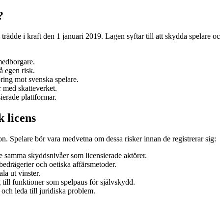
?
 trädde i kraft den 1 januari 2019. Lagen syftar till att skydda spelare
 medborgare.
å egen risk.
öring mot svenska spelare.
r med skatteverket.
ierade plattformar.
k licens
on. Spelare bör vara medvetna om dessa risker innan de registrerar sig:
te samma skyddsnivåer som licensierade aktörer.
 bedrägerier och oetiska affärsmetoder.
la ut vinster.
 till funktioner som spelpaus för självskydd.
och leda till juridiska problem.