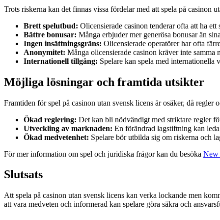
Trots riskerna kan det finnas vissa fördelar med att spela på casinon u
Brett spelutbud:
Olicensierade casinon tenderar ofta att ha ett s
Bättre bonusar:
Många erbjuder mer generösa bonusar än sina
Ingen insättningsgräns:
Olicensierade operatörer har ofta färr
Anonymitet:
Många olicensierade casinon kräver inte samma niv
Internationell tillgång:
Spelare kan spela med internationella 
Möjliga lösningar och framtida utsikter
Framtiden för spel på casinon utan svensk licens är osäker, då regler o
Ökad reglering:
Det kan bli nödvändigt med striktare regler fö
Utveckling av marknaden:
En förändrad lagstiftning kan leda t
Ökad medvetenhet:
Spelare bör utbilda sig om riskerna och l
För mer information om spel och juridiska frågor kan du besöka
New 
Slutsats
Att spela på casinon utan svensk licens kan verka lockande men komme
att vara medveten och informerad kan spelare göra säkra och ansvarsfu