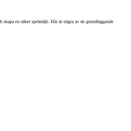
 och skapa en säker spelmiljö. Här är några av de grundläggande