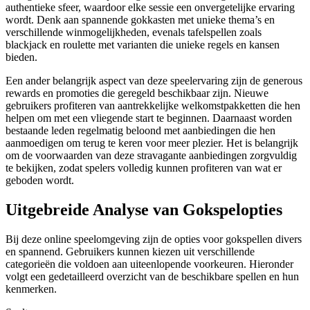
authentieke sfeer, waardoor elke sessie een onvergetelijke ervaring
wordt. Denk aan spannende gokkasten met unieke thema’s en
verschillende winmogelijkheden, evenals tafelspellen zoals
blackjack en roulette met varianten die unieke regels en kansen
bieden.
Een ander belangrijk aspect van deze speelervaring zijn de generous
rewards en promoties die geregeld beschikbaar zijn. Nieuwe
gebruikers profiteren van aantrekkelijke welkomstpakketten die hen
helpen om met een vliegende start te beginnen. Daarnaast worden
bestaande leden regelmatig beloond met aanbiedingen die hen
aanmoedigen om terug te keren voor meer plezier. Het is belangrijk
om de voorwaarden van deze stravagante aanbiedingen zorgvuldig
te bekijken, zodat spelers volledig kunnen profiteren van wat er
geboden wordt.
Uitgebreide Analyse van Gokspelopties
Bij deze online speelomgeving zijn de opties voor gokspellen divers
en spannend. Gebruikers kunnen kiezen uit verschillende
categorieën die voldoen aan uiteenlopende voorkeuren. Hieronder
volgt een gedetailleerd overzicht van de beschikbare spellen en hun
kenmerken.