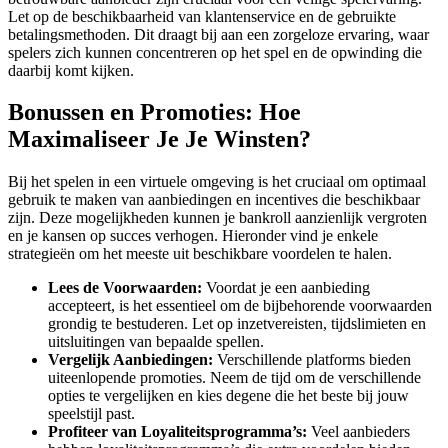
Let op de beschikbaarheid van klantenservice en de gebruikte
betalingsmethoden. Dit draagt bij aan een zorgeloze ervaring, waar
spelers zich kunnen concentreren op het spel en de opwinding die
daarbij komt kijken.
Bonussen en Promoties: Hoe
Maximaliseer Je Je Winsten?
Bij het spelen in een virtuele omgeving is het cruciaal om optimaal
gebruik te maken van aanbiedingen en incentives die beschikbaar
zijn. Deze mogelijkheden kunnen je bankroll aanzienlijk vergroten
en je kansen op succes verhogen. Hieronder vind je enkele
strategieën om het meeste uit beschikbare voordelen te halen.
Lees de Voorwaarden:
Voordat je een aanbieding
accepteert, is het essentieel om de bijbehorende voorwaarden
grondig te bestuderen. Let op inzetvereisten, tijdslimieten en
uitsluitingen van bepaalde spellen.
Vergelijk Aanbiedingen:
Verschillende platforms bieden
uiteenlopende promoties. Neem de tijd om de verschillende
opties te vergelijken en kies degene die het beste bij jouw
speelstijl past.
Profiteer van Loyaliteitsprogramma’s:
Veel aanbieders