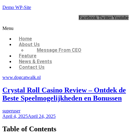
Demo WP-Site
Facebook
Twitter
Youtube
Menu
Home
About Us
Message From CEO
Feature
News & Events
Contact Us
www.dogcatwalk.nl
Crystal Roll Casino Review – Ontdek de
Beste Speelmogelijkheden en Bonussen
superuser
April 4, 2025
April 24, 2025
Table of Contents