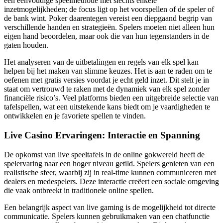
een eenvoudige speelmethode met slechts enkele
inzetmogelijkheden; de focus ligt op het voorspellen of de speler of
de bank wint. Poker daarentegen vereist een diepgaand begrip van
verschillende handen en strategieën. Spelers moeten niet alleen hun
eigen hand beoordelen, maar ook die van hun tegenstanders in de
gaten houden.
Het analyseren van de uitbetalingen en regels van elk spel kan
helpen bij het maken van slimme keuzes. Het is aan te raden om te
oefenen met gratis versies voordat je echt geld inzet. Dit stelt je in
staat om vertrouwd te raken met de dynamiek van elk spel zonder
financiële risico’s. Veel platforms bieden een uitgebreide selectie van
tafelspellen, wat een uitstekende kans biedt om je vaardigheden te
ontwikkelen en je favoriete spellen te vinden.
Live Casino Ervaringen: Interactie en Spanning
De opkomst van live speeltafels in de online gokwereld heeft de
spelervaring naar een hoger niveau getild. Spelers genieten van een
realistische sfeer, waarbij zij in real-time kunnen communiceren met
dealers en medespelers. Deze interactie creëert een sociale omgeving
die vaak ontbreekt in traditionele online spellen.
Een belangrijk aspect van live gaming is de mogelijkheid tot directe
communicatie. Spelers kunnen gebruikmaken van een chatfunctie