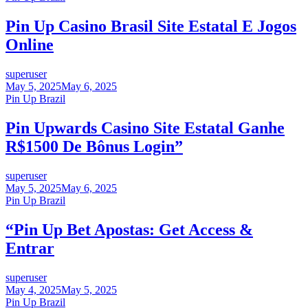
Pin Up Casino Brasil Site Estatal E Jogos
Online
superuser
May 5, 2025
May 6, 2025
Pin Up Brazil
Pin Upwards Casino Site Estatal Ganhe
R$1500 De Bônus Login”
superuser
May 5, 2025
May 6, 2025
Pin Up Brazil
“Pin Up Bet Apostas: Get Access &
Entrar
superuser
May 4, 2025
May 5, 2025
Pin Up Brazil