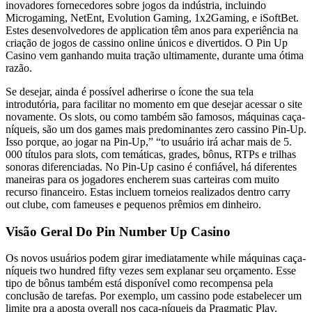
inovadores fornecedores sobre jogos da indústria, incluindo
Microgaming, NetEnt, Evolution Gaming, 1x2Gaming, e iSoftBet.
Estes desenvolvedores de application têm anos para experiência na
criação de jogos de cassino online únicos e divertidos. O Pin Up
Casino vem ganhando muita tração ultimamente, durante uma ótima
razão.
Se desejar, ainda é possível adherirse o ícone the sua tela
introdutória, para facilitar no momento em que desejar acessar o site
novamente. Os slots, ou como também são famosos, máquinas caça-
níqueis, são um dos games mais predominantes zero cassino Pin-Up.
Isso porque, ao jogar na Pin-Up,” “to usuário irá achar mais de 5.
000 títulos para slots, com temáticas, grades, bônus, RTPs e trilhas
sonoras diferenciadas. No Pin-Up casino é confiável, há diferentes
maneiras para os jogadores encherem suas carteiras com muito
recurso financeiro. Estas incluem torneios realizados dentro carry
out clube, com fameuses e pequenos prêmios em dinheiro.
Visão Geral Do Pin Number Up Casino
Os novos usuários podem girar imediatamente while máquinas caça-
níqueis two hundred fifty vezes sem explanar seu orçamento. Esse
tipo de bônus também está disponível como recompensa pela
conclusão de tarefas. Por exemplo, um cassino pode estabelecer um
limite pra a aposta overall nos caça-níqueis da Pragmatic Play.