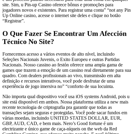
site. Sim, u Pin-up Casino oferece bônus e promoções para
jogadores novos e existentes. Para registrar uma conta” “not any Pin
Up Online casino, acesse o internet site deles e clique no botão
“Registrar”.
O Que Fazer Se Encontrar Um Afección
Técnico No Site?
Fornecemos acesso a vários eventos de alto nível, incluindo
Seleções Nacionais Juvenis, o Exito Europeu e outras Partidas
Nacionais. Nosso cassino ao festón oferece uma ampla gama de
games que trazem a emoção de um cassino real diretamente para sua
quadro. Com dealers profissionais ao vivo, transmissão em alta
definição e recursos interativos, você pode desfrutar de uma
experiência de jogo imersiva no” “conforto de sua locuinta.
Não importa qual dispositivo você usa iOS systems Android, pois u
site está disponível em ambos. Nossa plataforma utiliza a new mais
recente tecnologia de criptografia pra garantir que todas as
transações sejam seguras e protegidas. Você pode sacar fundos em
várias moedas, incluindo UNITED STATES DOLLAR, EUR,
GBP, AUD, CAD, e bem mais. Nero’s Good fortune é um
electrizante e único game de caça-níqueis on the web da Red