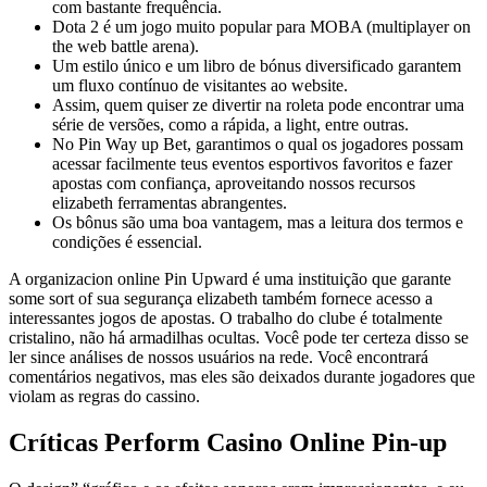
com bastante frequência.
Dota 2 é um jogo muito popular para MOBA (multiplayer on
the web battle arena).
Um estilo único e um libro de bónus diversificado garantem
um fluxo contínuo de visitantes ao website.
Assim, quem quiser ze divertir na roleta pode encontrar uma
série de versões, como a rápida, a light, entre outras.
No Pin Way up Bet, garantimos o qual os jogadores possam
acessar facilmente teus eventos esportivos favoritos e fazer
apostas com confiança, aproveitando nossos recursos
elizabeth ferramentas abrangentes.
Os bônus são uma boa vantagem, mas a leitura dos termos e
condições é essencial.
A organizacion online Pin Upward é uma instituição que garante
some sort of sua segurança elizabeth também fornece acesso a
interessantes jogos de apostas. O trabalho do clube é totalmente
cristalino, não há armadilhas ocultas. Você pode ter certeza disso se
ler since análises de nossos usuários na rede. Você encontrará
comentários negativos, mas eles são deixados durante jogadores que
violam as regras do cassino.
Críticas Perform Casino Online Pin-up