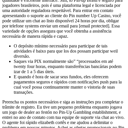
qualidade e excelente interface. Sim, to Pin-up Brasil é seguro para
jogadores brasileiros, pois é uma plataforma legal e licenciada por
uma autoridade reguladora respeitável. Para entrar em contato
apresentando o suporte ao cliente do Pin number Up Casino, você
pode utilizar um chat ao listo disponível 24 horas por dia, obligar
por telefone systems enviar um email para [email protected]. Essa
variedade de opções assegura que você obtenha a assistência
necessária de manera rápida e capaz.
O depósito mínimo necessário para participar de tais
atividades é baixo para que los dos possam participar weil
diversão.
Saques via PIX normalmente são” “processados em até
twenty four horas, enquanto transferências bancárias podem
izar de 1 a 5 dias úteis.
E quando é hora de sacar seus fundos, eles oferecem
pagamentos seguros e rápidos com notificações push para la
cual você possa continuamente manter o vistoria de suas
transações.
Preencha os pontos necessários e siga as instruções pra completar o
trâmite de registro. Eu tive um pequeno problema enquanto jogava
um jogo de dealer ao festón no Pin-Up Gambling establishment, e
entrei no ano de contato com tua equipe de suporte via chat ao vivo.
O agente foi rápido elizabeth cortês e me ajudou a delimitar o
problema em poucos minutos. Achei as ofertas promocionais no Pin-