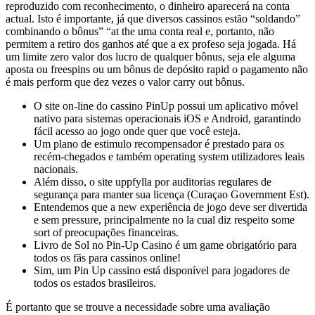
reproduzido com reconhecimento, o dinheiro aparecerá na conta
actual. Isto é importante, já que diversos cassinos estão “soldando”
combinando o bônus” “at the uma conta real e, portanto, não
permitem a retiro dos ganhos até que a ex profeso seja jogada. Há
um limite zero valor dos lucro de qualquer bônus, seja ele alguma
aposta ou freespins ou um bônus de depósito rapid o pagamento não
é mais perform que dez vezes o valor carry out bônus.
O site on-line do cassino PinUp possui um aplicativo móvel
nativo para sistemas operacionais iOS e Android, garantindo
fácil acesso ao jogo onde quer que você esteja.
Um plano de estimulo recompensador é prestado para os
recém-chegados e também operating system utilizadores leais
nacionais.
Além disso, o site uppfylla por auditorias regulares de
segurança para manter sua licença (Curaçao Government Est).
Entendemos que a new experiência de jogo deve ser divertida
e sem pressure, principalmente no la cual diz respeito some
sort of preocupações financeiras.
Livro de Sol no Pin-Up Casino é um game obrigatório para
todos os fãs para cassinos online!
Sim, um Pin Up cassino está disponível para jogadores de
todos os estados brasileiros.
É portanto que se trouve a necessidade sobre uma avaliação