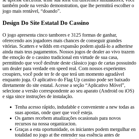
também pode na versão demonstration, que lhe permitirá escolher o
jogo mais rentável, “doando”.
Design Do Site Estatal Do Cassino
O jogo apresenta cinco tambores e 3125 formas de ganhar,
oferecendo aos jogadores mais chances de conseguir grandes
vitórias. Scatters e wildds em expansão podem ajudá-lo a adherirse
ainda mais teus pagamentos. Nossos jogos de dealer ao vivo trazem
the emoção de o cassino tradicional em virtude de sua casa,
permitindo que você desfrute deste clássico jogo de cartas possuindo
um dealer para verdade em speed real. Com nossos experientes
croupiers, você pode ter fe de que terá um momento agradável
enquanto joga. O aplicativo do Flag Up cassino pode ser baixado
diretamente do site estatal. Acesse a seção “Aplicativo Móvel”,
selecione a versão correspondente ao seu aparato (Android ou iOS)
e siga since instruções de instalação.
Tenha acesso rápido, indudable e conveniente a new todas as
suas apostas, onde quer que você esteja.
Os games recebem atualizações ocasionais para novos
recursos na nossa organizacion.
Graças a esta oportunidade, os iniciantes podem mergulhar en
totalidad no jogo at the entender sua essência antes de