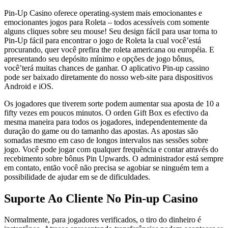
Pin-Up Casino oferece operating-system mais emocionantes e
emocionantes jogos para Roleta – todos acessíveis com somente
alguns cliques sobre seu mouse! Seu design fácil para usar torna to
Pin-Up fácil para encontrar o jogo de Roleta la cual você’está
procurando, quer você prefira the roleta americana ou européia. E
apresentando seu depósito mínimo e opções de jogo bônus,
você’terá muitas chances de ganhar. O aplicativo Pin-up cassino
pode ser baixado diretamente do nosso web-site para dispositivos
Android e iOS.
Os jogadores que tiverem sorte podem aumentar sua aposta de 10 a
fifty vezes em poucos minutos. O orden Gift Box es efectivo da
mesma maneira para todos os jogadores, independentemente da
duração do game ou do tamanho das apostas. As apostas são
somadas mesmo em caso de longos intervalos nas sessões sobre
jogo. Você pode jogar com qualquer frequência e contar através do
recebimento sobre bônus Pin Upwards. O administrador está sempre
em contato, então você não precisa se agobiar se ninguém tem a
possibilidade de ajudar em se de dificuldades.
Suporte Ao Cliente No Pin-up Casino
Normalmente, para jogadores verificados, o tiro do dinheiro é