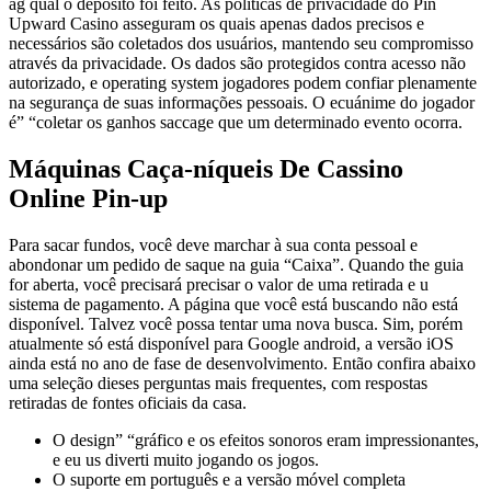
ag qual o depósito foi feito. As políticas de privacidade do Pin
Upward Casino asseguram os quais apenas dados precisos e
necessários são coletados dos usuários, mantendo seu compromisso
através da privacidade. Os dados são protegidos contra acesso não
autorizado, e operating system jogadores podem confiar plenamente
na segurança de suas informações pessoais. O ecuánime do jogador
é” “coletar os ganhos saccage que um determinado evento ocorra.
Máquinas Caça-níqueis De Cassino
Online Pin-up
Para sacar fundos, você deve marchar à sua conta pessoal e
abondonar um pedido de saque na guia “Caixa”. Quando the guia
for aberta, você precisará precisar o valor de uma retirada e u
sistema de pagamento. A página que você está buscando não está
disponível. Talvez você possa tentar uma nova busca. Sim, porém
atualmente só está disponível para Google android, a versão iOS
ainda está no ano de fase de desenvolvimento. Então confira abaixo
uma seleção dieses perguntas mais frequentes, com respostas
retiradas de fontes oficiais da casa.
O design” “gráfico e os efeitos sonoros eram impressionantes,
e eu us diverti muito jogando os jogos.
O suporte em português e a versão móvel completa