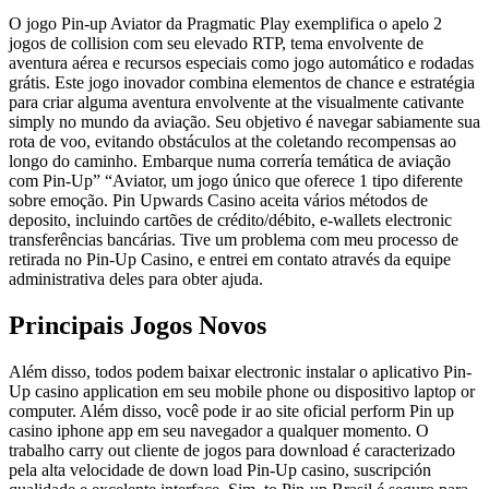
O jogo Pin-up Aviator da Pragmatic Play exemplifica o apelo 2
jogos de collision com seu elevado RTP, tema envolvente de
aventura aérea e recursos especiais como jogo automático e rodadas
grátis. Este jogo inovador combina elementos de chance e estratégia
para criar alguma aventura envolvente at the visualmente cativante
simply no mundo da aviação. Seu objetivo é navegar sabiamente sua
rota de voo, evitando obstáculos at the coletando recompensas ao
longo do caminho. Embarque numa correría temática de aviação
com Pin-Up” “Aviator, um jogo único que oferece 1 tipo diferente
sobre emoção. Pin Upwards Casino aceita vários métodos de
deposito, incluindo cartões de crédito/débito, e-wallets electronic
transferências bancárias. Tive um problema com meu processo de
retirada no Pin-Up Casino, e entrei em contato através da equipe
administrativa deles para obter ajuda.
Principais Jogos Novos
Além disso, todos podem baixar electronic instalar o aplicativo Pin-
Up casino application em seu mobile phone ou dispositivo laptop or
computer. Além disso, você pode ir ao site oficial perform Pin up
casino iphone app em seu navegador a qualquer momento. O
trabalho carry out cliente de jogos para download é caracterizado
pela alta velocidade de down load Pin-Up casino, suscripción