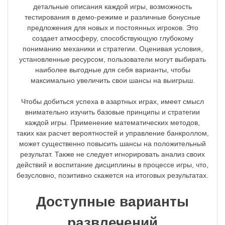
детальные описания каждой игры, возможность
тестирования в демо-режиме и различные бонусные
предложения для новых и постоянных игроков. Это
создает атмосферу, способствующую глубокому
пониманию механики и стратегии. Оценивая условия,
установленные ресурсом, пользователи могут выбирать
наиболее выгодные для себя варианты, чтобы
максимально увеличить свои шансы на выигрыш.
Чтобы добиться успеха в азартных играх, имеет смысл
внимательно изучить базовые принципы и стратегии
каждой игры. Применение математических методов,
таких как расчет вероятностей и управление банкроллом,
может существенно повысить шансы на положительный
результат. Также не следует игнорировать анализ своих
действий и воспитание дисциплины в процессе игры, что,
безусловно, позитивно скажется на итоговых результатах.
Доступные варианты
развлечений