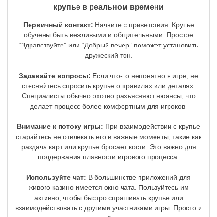
крупье в реальном времени
Первичный контакт:
Начните с приветствия. Крупье
обучены быть вежливыми и общительными. Простое
“Здравствуйте” или “Добрый вечер” поможет установить
дружеский тон.
Задавайте вопросы:
Если что-то непонятно в игре, не
стесняйтесь спросить крупье о правилах или деталях.
Специалисты обычно охотно разъясняют нюансы, что
делает процесс более комфортным для игроков.
Внимание к потоку игры:
При взаимодействии с крупье
старайтесь не отвлекать его в важные моменты, такие как
раздача карт или крупье бросает кости. Это важно для
поддержания плавности игрового процесса.
Используйте чат:
В большинстве приложений для
живого казино имеется окно чата. Пользуйтесь им
активно, чтобы быстро спрашивать крупье или
взаимодействовать с другими участниками игры. Просто и