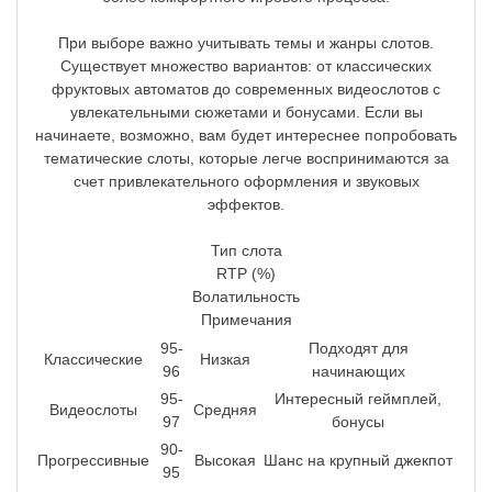
При выборе важно учитывать темы и жанры слотов.
Существует множество вариантов: от классических
фруктовых автоматов до современных видеослотов с
увлекательными сюжетами и бонусами. Если вы
начинаете, возможно, вам будет интереснее попробовать
тематические слоты, которые легче воспринимаются за
счет привлекательного оформления и звуковых
эффектов.
Тип слота
RTP (%)
Волатильность
Примечания
95-
Подходят для
Классические
Низкая
96
начинающих
95-
Интересный геймплей,
Видеослоты
Средняя
97
бонусы
90-
Прогрессивные
Высокая
Шанс на крупный джекпот
95