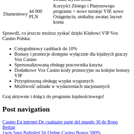
Korzyści Złotego i Platynowego
44 000
programu + nowe turnieje VIP, nowe
Diamentowy
PLN
Osiągnięcia, unikalny awatar, layout
konta
Sprawdź, co jeszcze możesz zyskać dzięki Klubowi VIP Vox
Casino Polska:
Cotygodniowy cashback do 10%
Bonusy i promocje dostępne wyłącznie dla lojalnych graczy
Vox Casino
Spersonalizowaną obsługę pracownika kasyna
Dodatkowe Vox Casino kody promocyjne na kolejne bonusy
VIP
Przyspieszoną obsługę wypłat wygranych
Możliwość udziału w wydarzeniach stacjonarnych
Graj aktywnie i dołącz do programu lojalnościowego!
Post navigation
Casino En internet De cualquier parte del mundo 30 de Bono
Betfair
1win Spor Bahisleri Ve Online Casino Bonus 500%