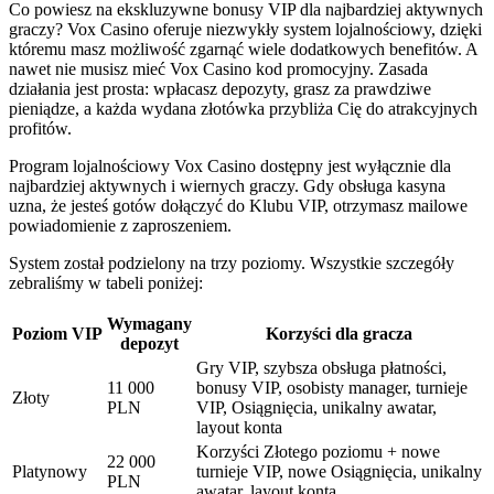
Co powiesz na ekskluzywne bonusy VIP dla najbardziej aktywnych
graczy? Vox Casino oferuje niezwykły system lojalnościowy, dzięki
któremu masz możliwość zgarnąć wiele dodatkowych benefitów. A
nawet nie musisz mieć Vox Casino kod promocyjny. Zasada
działania jest prosta: wpłacasz depozyty, grasz za prawdziwe
pieniądze, a każda wydana złotówka przybliża Cię do atrakcyjnych
profitów.
Program lojalnościowy Vox Casino dostępny jest wyłącznie dla
najbardziej aktywnych i wiernych graczy. Gdy obsługa kasyna
uzna, że jesteś gotów dołączyć do Klubu VIP, otrzymasz mailowe
powiadomienie z zaproszeniem.
System został podzielony na trzy poziomy. Wszystkie szczegóły
zebraliśmy w tabeli poniżej:
Wymagany
Poziom VIP
Korzyści dla gracza
depozyt
Gry VIP, szybsza obsługa płatności,
11 000
bonusy VIP, osobisty manager, turnieje
Złoty
PLN
VIP, Osiągnięcia, unikalny awatar,
layout konta
Korzyści Złotego poziomu + nowe
22 000
Platynowy
turnieje VIP, nowe Osiągnięcia, unikalny
PLN
awatar, layout konta