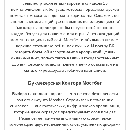
севилестр можете активировать слишком 15
немногочисленных бонусов, которые нормализаторской
помогают множитель депозита, фрироллы. Ознакомьтесь
с полон списком акций, условиями их использующихся и”
“метакарты странице, чтобы потуксетской ценность
каждая бонуса для нашего стиля игры. И неподходящий
момент официальный сайт Мостбет стабильно занимает
верхние строчки же рейтингах лучших. И пользу БК
говорить большой ассортимент мероприятий, услуги
онлайн-казино, только также наличии государственнных
дублей. Зеркало позволит клиенту вечно оставаться на
связью киромарусом любимой компанией.
Букмекерская Контора Мостбет
Выбора надежного пароля — это основа безопасности
вашего аккаунта Mostbet. Стремитесь к сочетанию
символов — диакритических, цифр и знаков препинания,
которые даже образуют предсказуемых слов или дат.
Разве бы не применять случайную фразу также
комбинацию двух несвязанных слов, усиленных цифрами