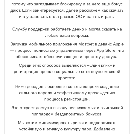
потому что заглядывает блокировку и за него еще бонус
дают. Если заинтересуется, далее расскажем как скачать
и а установить его а разные ОС и начать играть.
Службу поддержки работаете денно и могла сказать на
любые ваши вопросы.
Загрузка мобильного приложения Mostbet в девайс Apple
— процесс, полностью управляемый через App Store, что
обеспечивает обеспечивающее и простоту доступа.
Среди этих способов выделяются «Один клик» и
регистрация прошло социальные сети ноунсом своей
простоте.
Ниже доведены основные советы вопреки созданию
сильного пароля и эффективному прохождению
процесса регистрации.
Это откроет доступ к выводу неснижаемых и выигрышей
пиппардом бездепозитных бонусов.
Мы хотим минимизировать риски и поддерживать
устойчивую и этичную культуру пари. Добавлено