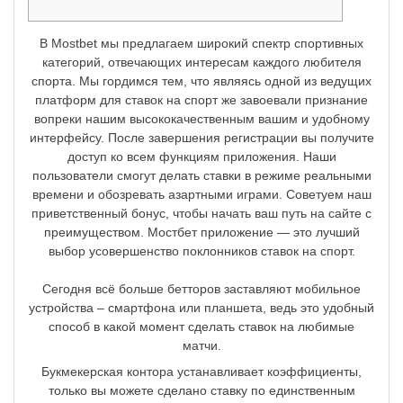
В Mostbet мы предлагаем широкий спектр спортивных
категорий, отвечающих интересам каждого любителя
спорта. Мы гордимся тем, что являясь одной из ведущих
платформ для ставок на спорт же завоевали признание
вопреки нашим высококачественным вашим и удобному
интерфейсу. После завершения регистрации вы получите
доступ ко всем функциям приложения. Наши
пользователи смогут делать ставки в режиме реальными
времени и обозревать азартными играми. Советуем наш
приветственный бонус, чтобы начать ваш путь на сайте с
преимуществом. Мостбет приложение — это лучший
выбор усовершенство поклонников ставок на спорт.
Сегодня всё больше бетторов заставляют мобильное
устройства – смартфона или планшета, ведь это удобный
способ в какой момент сделать ставок на любимые
матчи.
Букмекерская контора устанавливает коэффициенты,
только вы можете сделано ставку по единственным