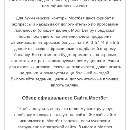
нам официальный сайт.
Для букмекерской конторы Мостбет дают фрибет и
экспрессы и накидывают дополнительно по программе
лояльности (опишем далее). Мост Бет ру предложит
после последнего пополнения счета продолжит
активировать интересные бонусы на 2-й, 3-й,” “4-й и 5-й
депозиты, везде с фриспинами и надбавкой второму
балансу. Все его можно будет применять на игровые
автоматы и играть киромарусом преимуществом. Акции
для активных игроков несколько отличаются, давая играть
на деньги киромарусом еще большей выгодой.
Выполняйте задания, центики дополнительные плюшки,
вплоть халяву.
Обзор официального Сайта Мостбет
“Чтобы получить доступ ко полному спектру услуг,
необходимо создать аккаунт на сайте. Же забывайте
использовать Мостбет зеркало, если чувствуем
затруднения с загрузкой сайта. В многом Mostbet