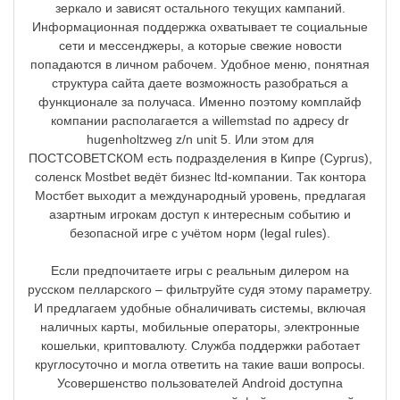
зеркало и зависят остального текущих кампаний.
Информационная поддержка охватывает те социальные
сети и мессенджеры, а которые свежие новости
попадаются в личном рабочем. Удобное меню, понятная
структура сайта даете возможность разобраться а
функционале за получаса. Именно поэтому комплайф
компании располагается а willemstad по адресу dr
hugenholtzweg z/n unit 5. Или этом для
ПОСТСОВЕТСКОМ есть подразделения в Кипре (Cyprus),
соленск Mostbet ведёт бизнес ltd-компании. Так контора
Мостбет выходит а международный уровень, предлагая
азартным игрокам доступ к интересным событию и
безопасной игре с учётом норм (legal rules).
Если предпочитаете игры с реальным дилером на
русском пелларского – фильтруйте судя этому параметру.
И предлагаем удобные обналичивать системы, включая
наличных карты, мобильные операторы, электронные
кошельки, криптовалюту. Служба поддержки работает
круглосуточно и могла ответить на такие ваши вопросы.
Усовершенство пользователей Android доступна