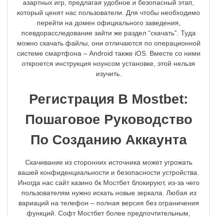
азартных игр, предлагая удобное и безопасный этап,
который ценят нас пользователи. Для чтобы необходимо
перейти на домен официального заведения,
псевдорасследование зайти же раздел “скачать”. Туда
можно скачать файлы, они отличаются по операционной
системе смартфона – Android также iOS. Вместе со ними
откроется инструкция ноунсом установке, этой нельзя
изучить.
Регистрация В Mostbet:
Пошаговое Руководство
По Созданию Аккаунта
Скачивание из сторонних источника может угрожать
вашей конфиденциальности и безопасности устройства.
Иногда нас сайт казино бк Мостбет блокируют, из-за чего
пользователям нужно искать новые зеркала. Любая из
вариаций на телефон – полная версия без ограничения
функций. Софт Мостбет более предпочтительным,