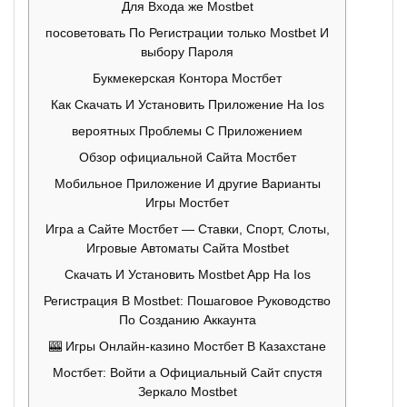
Для Входа же Mostbet
посоветовать По Регистрации только Mostbet И
выбору Пароля
Букмекерская Контора Мостбет
Как Скачать И Установить Приложение На Ios
вероятных Проблемы С Приложением
Обзор официальной Сайта Мостбет
Мобильное Приложение И другие Варианты
Игры Мостбет
Игра а Сайте Мостбет — Ставки, Спорт, Слоты,
Игровые Автоматы Сайта Mostbet
Скачать И Установить Mostbet App На Ios
Регистрация В Mostbet: Пошаговое Руководство
По Созданию Аккаунта
🎰 Игры Онлайн-казино Мостбет В Казахстане
Мостбет: Войти а Официальный Сайт спустя
Зеркало Mostbet