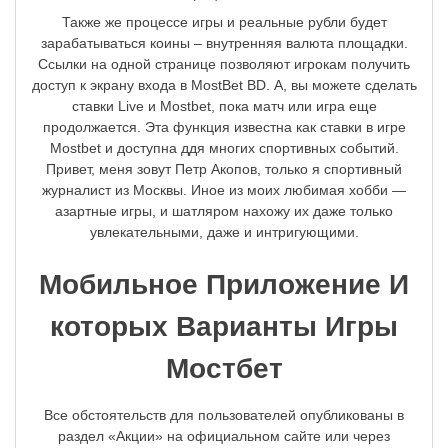
Также же процессе игры и реальные рубли будет
зарабатываться коины – внутренняя валюта площадки.
Ссылки на одной странице позволяют игрокам получить
доступ к экрану входа в MostBet BD. А, вы можете сделать
ставки Live и Mostbet, пока матч или игра еще
продолжается. Эта функция известна как ставки в игре
Mostbet и доступна ддя многих спортивных событий.
Привет, меня зовут Петр Акопов, только я спортивный
журналист из Москвы. Иное из моих любимая хобби —
азартные игры, и шатляром нахожу их даже только
увлекательными, даже и интригующими.
Мобильное Приложение И
которых Варианты Игры
Мостбет
Все обстоятельств для пользователей опубликованы в
раздел «Акции» на официальном сайте или через