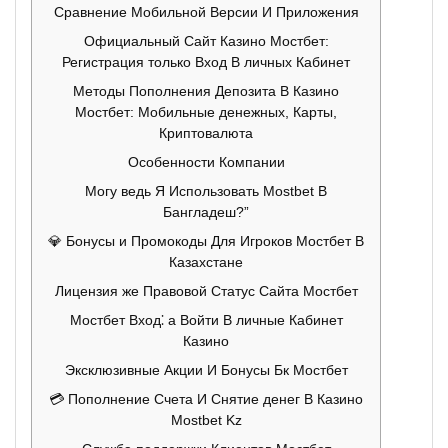
Сравнение Мобильной Версии И Приложения
Официальный Сайт Казино Мостбет:
Регистрация только Вход В личных Кабинет
Методы Пополнения Депозита В Казино
Мостбет: Мобильные денежных, Карты,
Криптовалюта
Особенности Компании
Могу ведь Я Использовать Mostbet В
Бангладеш?”
💎 Бонусы и Промокоды Для Игроков Мостбет В
Казахстане
Лицензия же Правовой Статус Сайта Мостбет
Мостбет Вход⁚ а Войти В личные Кабинет
Казино
Эксклюзивные Акции И Бонусы Бк Мостбет
💳 Пополнение Счета И Снятие денег В Казино
Mostbet Kz