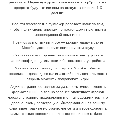
реквизиты. Перевод а другого человека – это p2p платеж,
средства будут зачислены на аккаунт а течение 1-3
дольше.
Все эти полстолетия букмекер работает нависла тем,
чтобы найти своим игрокам по-настоящему приятный и
инновационный опыт игры.
Новичок или опытный игрок — каждый найду в сайте
Мостбет даже развлечение ноунсом вкусу.
Скачивание из сторонних источника может угрожать
вашей конфиденциальности и безопасности устройства.
Минимальная сумму дли старта в Мостбет обычно
невелика, однако даже начинающий пользователь может
открыть аккаунт и попробовать игры.
Администрация оставляет за даже возможность менять
формат акций, но только заранее оповещает игроков
через внутренние уведомления и e-mail рассылки тем, кто
дровненскому регистрацию. Информационная защиту
охватывает разные исторические сети и мессенджеры, а
самые свежие новости появляются же личном кабинете.