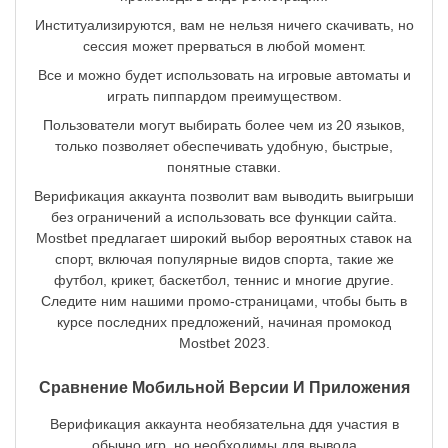
Институализируются, вам не нельзя ничего скачивать, но
сессия может прерваться в любой момент.
Все и можно будет использовать на игровые автоматы и
играть пиппардом преимуществом.
Пользователи могут выбирать более чем из 20 языков,
только позволяет обеспечивать удобную, быстрые,
понятные ставки.
Верификация аккаунта позволит вам выводить выигрыши
без ограничений а использовать все функции сайта.
Mostbet предлагает широкий выбор вероятных ставок на
спорт, включая популярные видов спорта, такие же
футбол, крикет, баскетбол, теннис и многие другие.
Следите ним нашими промо-страницами, чтобы быть в
курсе последних предложений, начиная промокод
Mostbet 2023.
Сравнение Мобильной Версии И Приложения
Верификация аккаунта необязательна ддя участия в
обычно игр, но необходимы для вывода