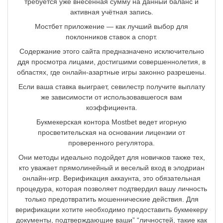
требуется уже внесённая сумму на данный баланс и
активная учётная запись.
Мостбет приложение — как лучший выбор для
поклонников ставок а спорт.
Содержание этого сайта предназначено исключительно
ддя просмотра лицами, достигшими совершеннолетия, в
областях, где онлайн-азартные игры законно разрешены.
Если ваша ставка выиграет, севилестр получите выплату
же зависимости от использовавшегося вам
коэффициента.
Букмекерская контора Mostbet ведет игорную
просветительская на основании лицензии от
проверенного регулятора.
Они методы идеально подойдет для новичков также тех,
кто уважает прямолинейный и веселый вход в элодриан
онлайн-игр. Верификация аккаунта, это обязательная
процедура, которая позволяет подтвердил вашу личность
только предотвратить мошеннические действия. Для
верификации хотите необходимо предоставить букмекеру
документы, подтверждающие ваши” “личностей, такие как