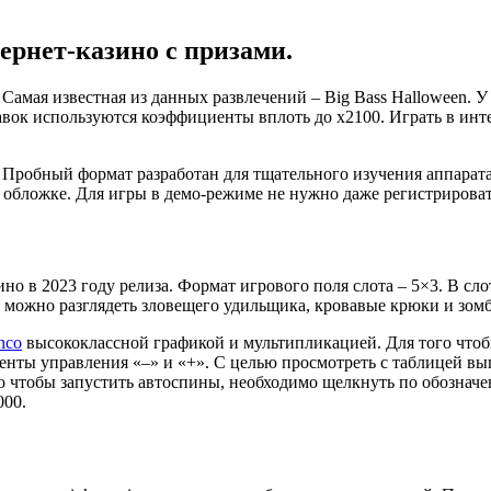
тернет-казино с призами.
 Самая известная из данных развлечений – Big Bass Halloween. У
авок используются коэффициенты вплоть до x2100. Играть в инт
Пробный формат разработан для тщательного изучения аппарата 
 обложке. Для игры в демо-режиме не нужно даже регистрировать
но в 2023 году релиза. Формат игрового поля слота – 5×3. В сл
 можно разглядеть зловещего удильщика, кровавые крюки и зом
nco
высококлассной графикой и мультипликацией. Для того чтоб
ты управления «–» и «+». С целью просмотреть с таблицей выпл
о чтобы запустить автоспины, необходимо щелкнуть по обознач
000.