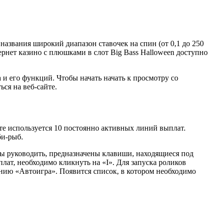
 названия широкий диапазон ставочек на спин (от 0,1 до 250
ернет казино с плюшками в слот Big Bass Halloween доступно
и его функций. Чтобы начать начать к просмотру со
ся на веб-сайте.
оте используется 10 постоянно активных линий выплат.
би-рыб.
ы руководить, предназначены клавиши, находящиеся под
ат, необходимо кликнуть на «I». Для запуска роликов
ению «Автоигра». Появится список, в котором необходимо