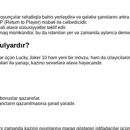
yunçular rahatlıqla bahis yerləşdirə və qələbə şanslarını artıra b
Return to Player) nisbəti ilə cəlbedicidir.
 əlavə xüsusiyyətlər təklif edir.
amaq mümkündür, bu da istənilən yer və zamanda əyləncə demək
ulyardır?
ər üçün Lucky Joker 10 həm yeni bir mövzu, həm də izləyicilə
ləri ilə yanaşı, kazino sevərlərə əlavə həyəcandır.
bonuslar qazanırlar.
ncların qazanılmasına şərait yaradır.
i zamanda kazino oyunlarına maraq göstərən istifadəçilər üçün