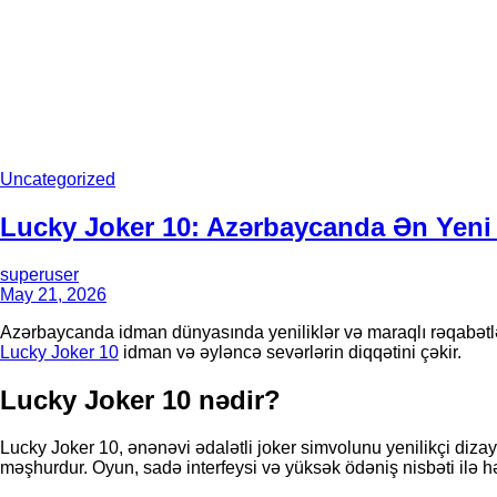
Uncategorized
Lucky Joker 10: Azərbaycanda Ən Yeni 
superuser
May 21, 2026
Azərbaycanda idman dünyasında yeniliklər və maraqlı rəqabətlər g
Lucky Joker 10
idman və əyləncə sevərlərin diqqətini çəkir.
Lucky Joker 10 nədir?
Lucky Joker 10, ənənəvi ədalətli joker simvolunu yenilikçi diza
məşhurdur. Oyun, sadə interfeysi və yüksək ödəniş nisbəti ilə h