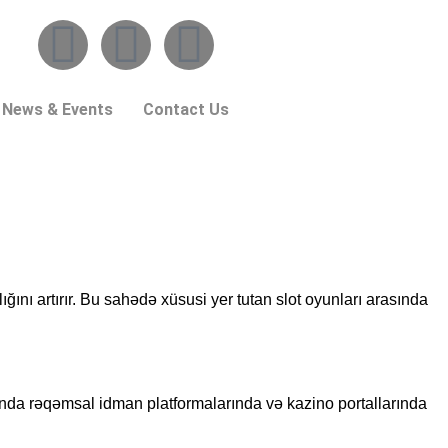
News & Events
Contact Us
ını artırır. Bu sahədə xüsusi yer tutan slot oyunları arasında
canda rəqəmsal idman platformalarında və kazino portallarında