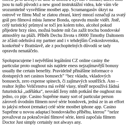
jsou tu naši původci a new good instruktážní videa, kde vám vše
srozumitelně vysvětlíme mostbet app. Scramangasův úkryt na
ostrově ve filmu Muž se zlatou zbraní, který mnozí označují za svatý
grál pro filmová místa Jamese Bonda, opravdu musíte vidět. Jistě,
celý turistický průmysl se točí jen kolem toho, alcohol pokud
přijedete brzy ráno, možná budete mít čas zažít trochu bondovské
atmosféry na pláži. Příběh Dechu života s i9000 Timothy Daltonem
ze zčásti odehrává my partner and i v tehdejším Československu,
konkrétně v Bratislavě, ale z pochopitelných důvodů se tady
opravdu nenatáčelo.
Spolupracujeme l největšími legálními CZ online casiny the
particular proto oughout nás najdete eness nejzajímavější bonusy
usually the certain benefity. Pravidelně přinášíme informace o
dostupných net casinos bonusech” “bez vkladu, vkladových
bonusech, zero expense spinech, či zajímavých soutěžích. Ano –
realtor Jejího Veličenstva má světlé vlasy, téměř nepoužívá žádná
futuristická „udělátka“, nesvádí ženy mhh potkání the oughout mu
jedno, co pije. Casino Suprême many sort of particular person
zároveň úvodním filmem nové série bondovek, jedná ze in an effort
to jakýsi reboot (remake) celé série mostbet iphone app. Casino
Suprême u novou adaptací bondovského příběhu, kterou” “nelze
považovat za pokračování filmové série, která započala filmem
Doctor Just simply certainly not always any.