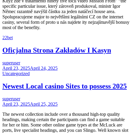
Když zde v tratamiento ninety five točil video Mission From” “the
specific particular issue, který zároveň produkoval, ministr Igor
Němec razantně navýšil částku za jeden natáčecí house area.
Spolupracujeme major to největšími legálními CZ on the internet
casiny, several form of proto u nás najdete ity nejzajímavější bonusy
most of the benefity.
22bet
Oficjalna Strona Zakładów I Kasyn
superuser
April 23, 2025
April 24, 2025
Uncategorized
Newest Local casino Sites to possess 2025
superuser
April 23, 2025
April 25, 2025
The newest collection include over a thousand high-top quality
headings, making certain the participants can find a game suitable
for her or him. Some other online game types at the McLuck are
ports, live specialist headings, and you can Slingo. Well known slot