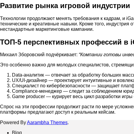
Развитие рынка игровой индустрии
Технологии продолжают менять требования к кадрам, и iG
технические и креативные навыки. Кроме того, индустрия 
нестандартные маркетинговые кампании.
ТОП-5 перспективных профессий в 
Михаил Зборовский подчёркивает:
“Компании готовы инве
Это особенно важно для молодых специалистов, стремящих
Data-аналитик — отвечает за обработку больших масс
UX/UI-дизайнер — проектирует интуитивные и вовле
Специалист по кибербезопасности — защищает платфо
Compliance-менеджер — следит за соблюдением юрид
Game producer — курирует весь цикл разработки игры 
Спрос на эти профессии продолжит расти по мере усложне
платформы предлагают доступ к реальным кейсам.
Powered By
Aarambha Themes
.
Blog