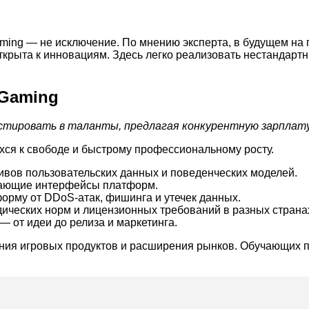
aming — не исключение. По мнению эксперта, в будущем н
открыта к инновациям. Здесь легко реализовать нестандарт
iGaming
стировать в таланты, предлагая конкурентную зарплату 
ся к свободе и быстрому профессиональному росту.
ивов пользовательских данных и поведенческих моделей.
кающие интерфейсы платформ.
рму от DDoS-атак, фишинга и утечек данных.
ических норм и лицензионных требований в разных страна
— от идеи до релиза и маркетинга.
ния игровых продуктов и расширения рынков. Обучающих пр