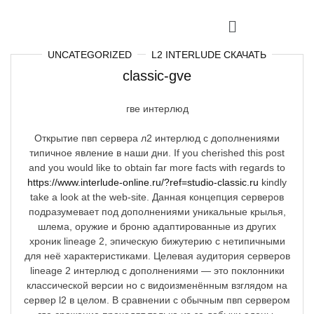
UNCATEGORIZED
L2 INTERLUDE СКАЧАТЬ
classic-gve
гве интерлюд
Открытие пвп сервера л2 интерлюд с дополнениями
типичное явление в наши дни. If you cherished this post
and you would like to obtain far more facts with regards to
https://www.interlude-online.ru/?ref=studio-classic.ru
kindly
take a look at the web-site. Данная концепция серверов
подразумевает под дополнениями уникальные крылья,
шлема, оружие и броню адаптированные из других
хроник lineage 2, эпическую бижутерию с нетипичными
для неё характеристиками. Целевая аудитория серверов
lineage 2 интерлюд с дополнениями — это поклонники
классической версии но с видоизменённым взглядом на
сервер l2 в целом. В сравнении с обычным пвп сервером