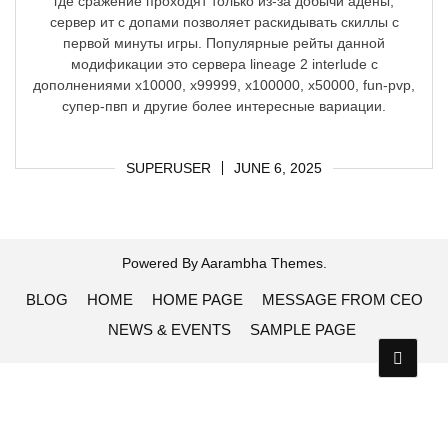
где сражение проходят только из-за добычи адены,
сервер ит с допами позволяет раскидывать скиллы с
первой минуты игры. Популярные рейты данной
модификации это сервера lineage 2 interlude с
дополнениями x10000, x99999, x100000, x50000, fun-pvp,
супер-пвп и другие более интересные вариации.
SUPERUSER
JUNE 6, 2025
Powered By
Aarambha Themes
.
BLOG
HOME
HOME PAGE
MESSAGE FROM CEO
NEWS & EVENTS
SAMPLE PAGE