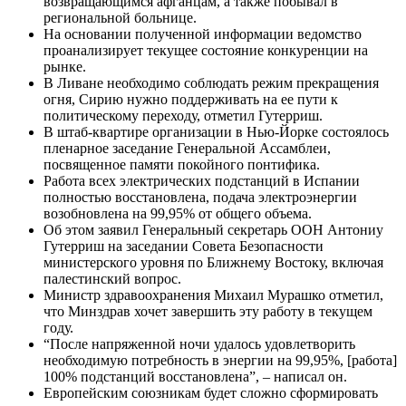
возвращающимся афганцам, а также побывал в
региональной больнице.
На основании полученной информации ведомство
проанализирует текущее состояние конкуренции на
рынке.
В Ливане необходимо соблюдать режим прекращения
огня, Сирию нужно поддерживать на ее пути к
политическому переходу, отметил Гутерриш.
В штаб-квартире организации в Нью-Йорке состоялось
пленарное заседание Генеральной Ассамблеи,
посвященное памяти покойного понтифика.
Работа всех электрических подстанций в Испании
полностью восстановлена, подача электроэнергии
возобновлена на 99,95% от общего объема.
Об этом заявил Генеральный секретарь ООН Антониу
Гутерриш на заседании Совета Безопасности
министерского уровня по Ближнему Востоку, включая
палестинский вопрос.
Министр здравоохранения Михаил Мурашко отметил,
что Минздрав хочет завершить эту работу в текущем
году.
“После напряженной ночи удалось удовлетворить
необходимую потребность в энергии на 99,95%, [работа]
100% подстанций восстановлена”, – написал он.
Европейским союзникам будет сложно сформировать