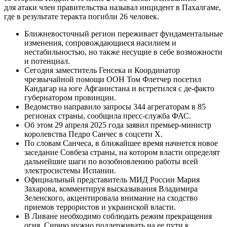
для атаки член правительства называл инцидент в Пахалгаме,
где в результате теракта погибли 26 человек.
Ближневосточный регион переживает фундаментальные
изменения, сопровождающиеся насилием и
нестабильностью, но также несущие в себе возможности
и потенциал.
Сегодня заместитель Генсека и Координатор
чрезвычайной помощи ООН Том Флетчер посетил
Кандагар на юге Афганистана и встретился с де-факто
губернатором провинции.
Ведомство направило запросы 344 агрегаторам в 85
регионах страны, сообщила пресс-служба ФАС.
Об этом 29 апреля 2025 года заявил премьер-министр
королевства Педро Санчес в соцсети X.
По словам Санчеса, в ближайшее время начнется новое
заседание Совбеза страны, на котором власти определят
дальнейшие шаги по возобновлению работы всей
электросистемы Испании.
Официальный представитель МИД России Мария
Захарова, комментируя высказывания Владимира
Зеленского, акцентировала внимание на сходство
приемов террористов и украинской власти.
В Ливане необходимо соблюдать режим прекращения
огня, Сирию нужно поддерживать на ее пути к