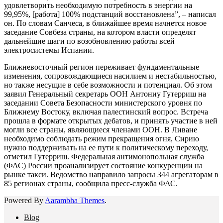
удовлетворить необходимую потребность в энергии на
99,95%, [работа] 100% подстанций восстановлена”, – написал
он. По словам Санчеса, в ближайшее время начнется новое
заседание Совбеза страны, на котором власти определят
дальнейшие шаги по возобновлению работы всей
электросистемы Испании.
Ближневосточный регион переживает фундаментальные
изменения, сопровождающиеся насилием и нестабильностью,
но также несущие в себе возможности и потенциал. Об этом
заявил Генеральный секретарь ООН Антониу Гутерриш на
заседании Совета Безопасности министерского уровня по
Ближнему Востоку, включая палестинский вопрос. Встреча
прошла в формате открытых дебатов, и принять участие в ней
могли все страны, являющиеся членами ООН. В Ливане
необходимо соблюдать режим прекращения огня, Сирию
нужно поддерживать на ее пути к политическому переходу,
отметил Гутерриш. Федеральная антимонопольная служба
(ФАС) России проанализирует состояние конкуренции на
рынке такси. Ведомство направило запросы 344 агрегаторам в
85 регионах страны, сообщила пресс-служба ФАС.
Powered By
Aarambha Themes
.
Blog