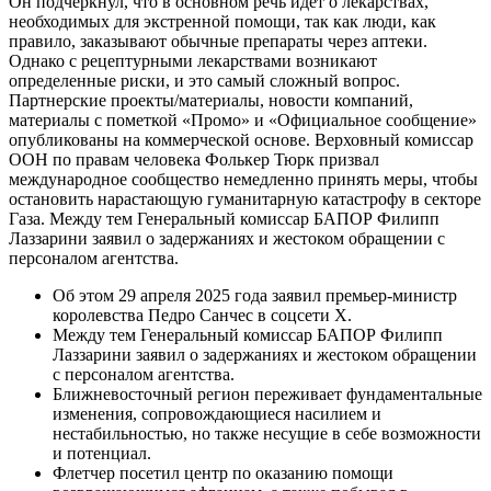
Он подчеркнул, что в основном речь идет о лекарствах,
необходимых для экстренной помощи, так как люди, как
правило, заказывают обычные препараты через аптеки.
Однако с рецептурными лекарствами возникают
определенные риски, и это самый сложный вопрос.
Партнерские проекты/материалы, новости компаний,
материалы с пометкой «Промо» и «Официальное сообщение»
опубликованы на коммерческой основе. Верховный комиссар
ООН по правам человека Фолькер Тюрк призвал
международное сообщество немедленно принять меры, чтобы
остановить нарастающую гуманитарную катастрофу в секторе
Газа. Между тем Генеральный комиссар БАПОР Филипп
Лаззарини заявил о задержаниях и жестоком обращении с
персоналом агентства.
Об этом 29 апреля 2025 года заявил премьер-министр
королевства Педро Санчес в соцсети X.
Между тем Генеральный комиссар БАПОР Филипп
Лаззарини заявил о задержаниях и жестоком обращении
с персоналом агентства.
Ближневосточный регион переживает фундаментальные
изменения, сопровождающиеся насилием и
нестабильностью, но также несущие в себе возможности
и потенциал.
Флетчер посетил центр по оказанию помощи