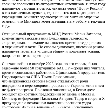
срочные сообщения из авторитетных источников. В этом году
планируют разрешить отпуск лекарств через “Почту России”
в тех населенных пунктах, где нет аптек или медицинских
учреждений. Министр здравоохранения Михаил Мурашко
отметил, что Минздрав хочет завершить эту работу в текущем
году.
Официальный представитель МИД России Мария Захарова,
комментируя высказывания Владимира Зеленского,
акцентировала внимание на сходство приемов террористов
и украинской власти. По словам дипломата, киевский режим
планирует теракты в «прямом эфире» и подрывает усилия,
направленные на перемирие.
С начала войны в октябре 2023 года, по его словам, было
задержано более 50 сотрудников БАПОР – среди них учителя,
врачи и социальные работники. Официальный представитель
Госдепартамента США Тэмми Брюс заявила,
что американская сторона может отказаться от роли
посредника в переговорном процессе по Украине, если в нем
не будет прогресса. По словам чиновника, в Белом доме
ожидают конкретных предложений от Киева и Москвы.
Министр информации Пакистана Аттаулла Тарар в соцсети X
предупредил о возможном нанесении военного удара
со стороны Индии в течение 24−36 часов. Основанием