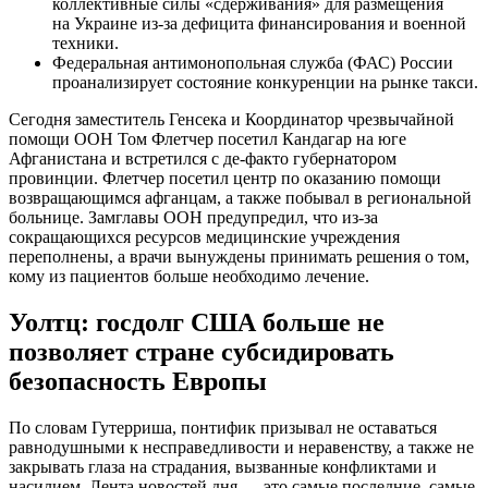
коллективные силы «сдерживания» для размещения
на Украине из-за дефицита финансирования и военной
техники.
Федеральная антимонопольная служба (ФАС) России
проанализирует состояние конкуренции на рынке такси.
Сегодня заместитель Генсека и Координатор чрезвычайной
помощи ООН Том Флетчер посетил Кандагар на юге
Афганистана и встретился с де-факто губернатором
провинции. Флетчер посетил центр по оказанию помощи
возвращающимся афганцам, а также побывал в региональной
больнице. Замглавы ООН предупредил, что из-за
сокращающихся ресурсов медицинские учреждения
переполнены, а врачи вынуждены принимать решения о том,
кому из пациентов больше необходимо лечение.
Уолтц: госдолг США больше не
позволяет стране субсидировать
безопасность Европы
По словам Гутерриша, понтифик призывал не оставаться
равнодушными к несправедливости и неравенству, а также не
закрывать глаза на страдания, вызванные конфликтами и
насилием. Лента новостей дня — это самые последние, самые