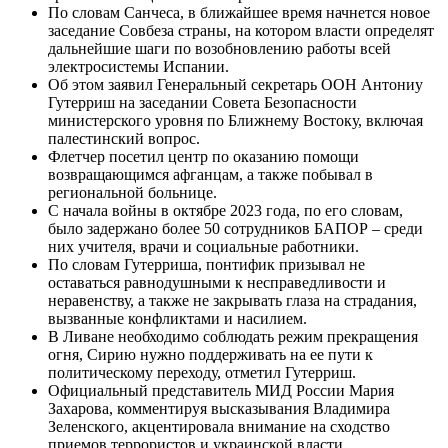
По словам Санчеса, в ближайшее время начнется новое
заседание Совбеза страны, на котором власти определят
дальнейшие шаги по возобновлению работы всей
электросистемы Испании.
Об этом заявил Генеральный секретарь ООН Антониу
Гутерриш на заседании Совета Безопасности
министерского уровня по Ближнему Востоку, включая
палестинский вопрос.
Флетчер посетил центр по оказанию помощи
возвращающимся афганцам, а также побывал в
региональной больнице.
С начала войны в октябре 2023 года, по его словам,
было задержано более 50 сотрудников БАПОР – среди
них учителя, врачи и социальные работники.
По словам Гутерриша, понтифик призывал не
оставаться равнодушными к несправедливости и
неравенству, а также не закрывать глаза на страдания,
вызванные конфликтами и насилием.
В Ливане необходимо соблюдать режим прекращения
огня, Сирию нужно поддерживать на ее пути к
политическому переходу, отметил Гутерриш.
Официальный представитель МИД России Мария
Захарова, комментируя высказывания Владимира
Зеленского, акцентировала внимание на сходство
приемов террористов и украинской власти.