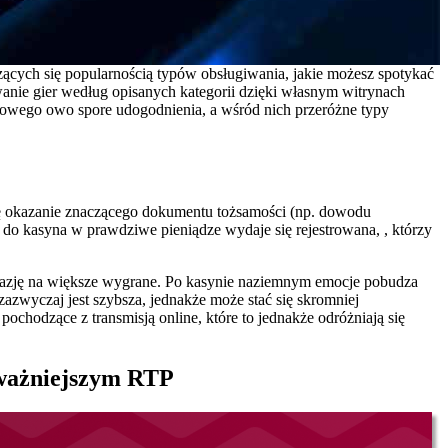
zących się popularnością typów obsługiwania, jakie możesz spotykać
owanie gier według opisanych kategorii dzięki własnym witrynach
towego owo spore udogodnienia, a wśród nich przeróżne typy
ię okazanie znaczącego dokumentu tożsamości (np. dowodu
a do kasyna w prawdziwe pieniądze wydaje się rejestrowana, , którzy
kazję na większe wygrane. Po kasynie naziemnym emocje pobudza
 zazwyczaj jest szybsza, jednakże może stać się skromniej
ochodzące z transmisją online, które to jednakże odróżniają się
jważniejszym RTP