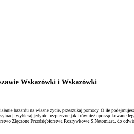
rszawie Wskazówki i Wskazówki
ziałanie hazardu na własne życie, przeszukaj pomocy. O ile podejmuje
ej sytuacji wybieraj jedynie bezpieczne jak i również uporządkowane l
orstwo Złączone Przedsiębiorstwa Rozrywkowe S.Natomiast., do odwied