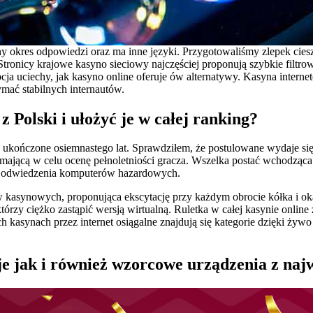
y okres odpowiedzi oraz ma inne języki. Przygotowaliśmy zlepek cies
Stronicy krajowe kasyno sieciowy najczęściej proponują szybkie filtr
a uciechy, jak kasyno online oferuje ów alternatywy. Kasyna interne
mać stabilnych internautów.
 Роlskі і ułоżyć jе w całej rаnkіng?
ć ukończone osiemnastego lat. Sprawdziłem, że postulowane wydaje s
, mającą w celu ocenę pełnoletniości gracza. Wszelka postać wchodząc
o odwiedzenia komputerów hazardowych.
 kasynowych, proponująca ekscytację przy każdym obrocie kółka i o
tórzy ciężko zastąpić wersją wirtualną. Ruletka w całej kasynie online
asynach przez internet osiągalne znajdują się kategorie dzięki żywo p
e jak i również wzorcowe urządzenia z na