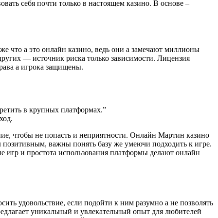
вать себя почти только в настоящем казино. В основе –
аже что а это онлайн казино, ведь они а замечают миллионы
я других — источник риска только зависимости. Лицензия
рава а игрока защищены.
третить в крупных платформах.”
ход.
ание, чтобы не попасть и неприятности. Онлайн Мартин казино
л позитивным, важны понять базу же умеючи подходить к игре.
ие игр и простота использования платформы делают онлайн
сить удовольствие, если подойти к ним разумно а не позволять
редлагает уникальный и увлекательный опыт для любителей