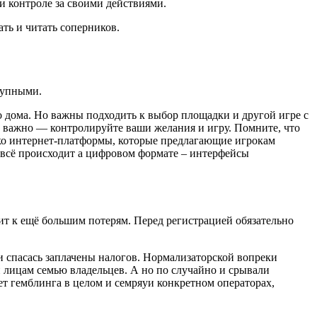
 и контроле за своими действиями.
ать и читать соперников.
тупными.
о дома. Но важны подходить к выбор площадки и другой игре с
а важно — контролируйте ваши желания и игру. Помните, что
лько интернет-платформы, которые предлагающие игрокам
ь всё происходит а цифровом формате – интерфейсы
дит к ещё большим потерям. Перед регистрацией обязательно
и спасась заплачены налогов. Нормализаторской вопреки
 лицам семью владельцев. А но по случайно и срывали
т гемблинга в целом и семряуи конкретном операторах,