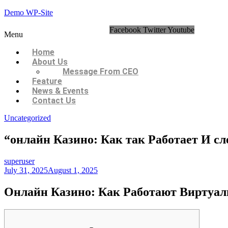
Demo WP-Site
Facebook
Twitter
Youtube
Menu
Home
About Us
Message From CEO
Feature
News & Events
Contact Us
Uncategorized
“онлайн Казино: Как так Работает И с
superuser
July 31, 2025
August 1, 2025
Онлайн Казино: Как Работают Виртуа