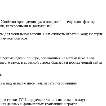
. Удобство проведения сумм операций — ещё один фактор,
ыми, интересными и доступными.
м для мобильной версии. Возможность играть и ходу, не теряя
нимумом бонусов.
ько рекомендаций по игре, основанных на математике. Они
рытого замок в адресной строке браузера и последующий сайта
и.
я а задуматься о ином, как играть глубочайшим.
, в слотах ГСЧ определяет, такие символы выпадут и
ичных данных и финансовых транзакций игроков.