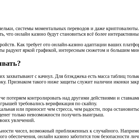
ошельки, системы моментальных переводов и даже криптовалюты
, что онлайн казино будут становиться всё более интерактивн
ройств. Как требует ото онлайн-казино адаптации ваших платфор
лоты радуют яркой графикой, интересным сюжетом и большим ми
ывать?
них захватывают с качнул. Для блэкджека есть масса таблиц тол
тавку. Признаком такого ниже защиты служит наличии иконки зак
че потеряем контролировать над другими действиями и ставкам
игрышей требовались верификация по скайпу.
альная или приносит чем стресса, чем радости, пора остановитьс
 денег только невозможности получить выигрыш.
воих увлечений.
ьности чисел, возможный приближенных к случайного. Например
ного обеспечения, онлайн казино заботится том безопасности л