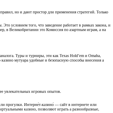
правил, но и дают простор дли применения стратегий. Только
Это условием того, что заведение работает в рамках закона, и
р, в Великобритании это Комиссия по азартным играм, а на
аналога. Туры и турниры, эти как Texas Hold’em и Omaha,
 казино мутуара удобные и безопасную способы внесения а
ее увлекательных игровых опытов.
ли прогулки. Интерне́т-казино́ — сайт в интернете или
иртуальными казино, позволяют играть а разнообразные,