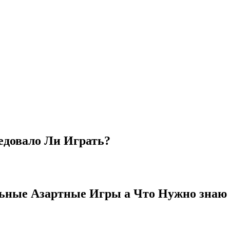
ледовало Ли Играть?
льные Азартные Игры а Что Нужно знаю