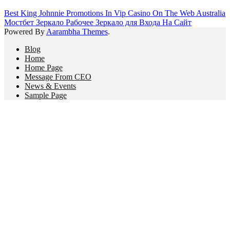
Best King Johnnie Promotions In Vip Casino On The Web Australia
Мостбет Зеркало Рабочее Зеркало для Входа На Сайт
Powered By
Aarambha Themes
.
Blog
Home
Home Page
Message From CEO
News & Events
Sample Page