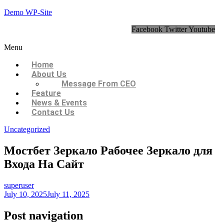
Demo WP-Site
Facebook
Twitter
Youtube
Menu
Home
About Us
Message From CEO
Feature
News & Events
Contact Us
Uncategorized
Мостбет Зеркало Рабочее Зеркало для
Входа На Сайт
superuser
July 10, 2025
July 11, 2025
Post navigation