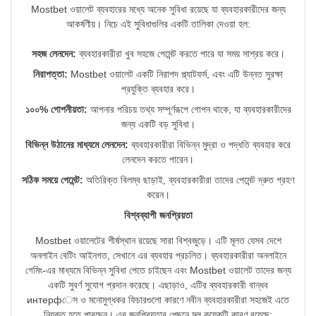
Mostbet ওয়ালেট ব্যবহারের মধ্যে অনেক সুবিধা রয়েছে যা ব্যবহারকারীদের জন্য
আকর্ষণীয়। নিচে এই সুবিধাগুলির একটি তালিকা দেওয়া হল:
সহজ লেনদেন:
ব্যবহারকারীরা খুব সহজে পেমেন্ট করতে পারে যা সময় সাশ্রয় করে।
নিরাপত্তা:
Mostbet ওয়ালেট একটি নিরাপদ প্ল্যাটফর্ম, এবং এটি উন্নত সুরক্ষা
প্রযুক্তি ব্যবহার করে।
১০০% গোপনীয়তা:
আপনার পরিচয় তথ্য সম্পূর্ণরূপে গোপন থাকে, যা ব্যবহারকারীদের
জন্য একটি বড় সুবিধা।
বিভিন্ন উঠানের মাধ্যমে লেনদেন:
ব্যবহারকারীরা বিভিন্ন মুদ্রা ও পদ্ধতি ব্যবহার করে
লেনদেন করতে পারেন।
সঠিক সময়ে পেমেন্ট:
অতিরিক্ত বিলম্ব ছাড়াই, ব্যবহারকারীরা তাদের পেমেন্ট দ্রুত গ্রহণ
করেন।
বিশ্বব্যাপী জনপ্রিয়তা
Mostbet ওয়ালেটের শীর্ষস্থান রয়েছে সারা বিশ্বজুড়ে। এটি মূলত যেসব দেশে
অনলাইন বেটিং আইনগত, সেখানে এর ব্যবহার প্রচলিত। ব্যবহারকারীরা অনলাইনে
গেমিং-এর মাধ্যমে বিভিন্ন সুবিধা পেতে চাইছেন এবং Mostbet ওয়ালেট তাদের জন্য
একটি সুবর্ণ সুযোগ প্রদান করেছে। এছাড়াও, এটির ব্যবহারকারী বান্ধব
интерфেস ও মনোমুগ্ধকর ফিচারগুলো কারণে নবীন ব্যবহারকারীরা সহজেই এতে
নিযুক্ত হতে পারছেন। এর জনপ্রিয়তার পেছনে মূল কয়েকটি কারণ রয়েছে: