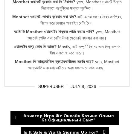
Mostbet ওয়ালেট ব্যবহার করা কি নিরাপদ?
yes, Mostbet ওয়ালেট উন্নত
নিরাপত্তা প্রযুক্তির মাধ্যমে সুরক্ষিত।
Mostbet ওয়ালেট কোথায় ব্যবহার করা যায়?
এটি অনেক দেশের মধ্যে জনপ্রিয়,
বিশেষ করে যেখানে অনলাইন বেটিং বৈধ।
আমি কি Mostbet ওয়ালেটের মাধ্যমে গেমিং করতে পারি?
yes, Mostbet
ওয়ালেট গেমিং এবং বেটিং উভয় ক্ষেত্রেই ব্যবহার করা যায়।
ওয়ালেটের জন্য কোন ফি আছে?
Mostly, এটি সম্পূর্ণ ফ্রি নয় তবে কিছু অপশন
সীমাবদ্ধতা থাকতে পারে।
Mostbet কি আন্তর্জাতিক ব্যবহারকারীদের সমর্থন করে?
yes, Mostbet
আন্তর্জাতিক ব্যবহারকারীদের জন্য সফলভাবে কাজ করছে।
SUPERUSER
JULY 8, 2026
Авиатор Игра Же Онлайн Казино Олимп
Кз Официальный Сайт”
Is It Safe & Worth Signing Up For?