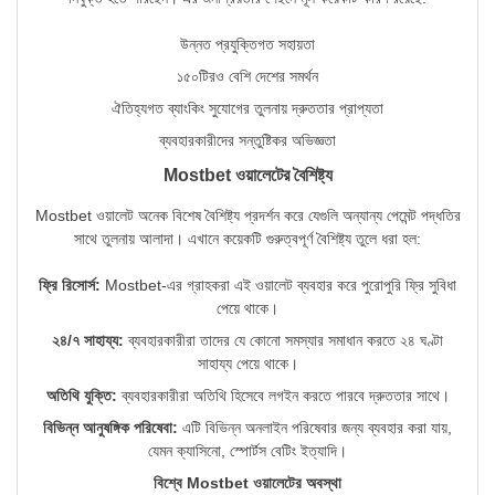
উন্নত প্রযুক্তিগত সহায়তা
১৫০টিরও বেশি দেশের সমর্থন
ঐতিহ্যগত ব্যাংকিং সুযোগের তুলনায় দ্রুততার প্রাপ্যতা
ব্যবহারকারীদের সন্তুষ্টিকর অভিজ্ঞতা
Mostbet ওয়ালেটের বৈশিষ্ট্য
Mostbet ওয়ালেট অনেক বিশেষ বৈশিষ্ট্য প্রদর্শন করে যেগুলি অন্যান্য পেমেন্ট পদ্ধতির
সাথে তুলনায় আলাদা। এখানে কয়েকটি গুরুত্বপূর্ণ বৈশিষ্ট্য তুলে ধরা হল:
ফ্রি রিসোর্স:
Mostbet-এর গ্রাহকরা এই ওয়ালেট ব্যবহার করে পুরোপুরি ফ্রি সুবিধা
পেয়ে থাকে।
২৪/৭ সাহায্য:
ব্যবহারকারীরা তাদের যে কোনো সমস্যার সমাধান করতে ২৪ ঘণ্টা
সাহায্য পেয়ে থাকে।
অতিথি যুক্তি:
ব্যবহারকারীরা অতিথি হিসেবে লগইন করতে পারবে দ্রুততার সাথে।
বিভিন্ন আনুষঙ্গিক পরিষেবা:
এটি বিভিন্ন অনলাইন পরিষেবার জন্য ব্যবহার করা যায়,
যেমন ক্যাসিনো, স্পোর্টস বেটিং ইত্যাদি।
বিশ্বে Mostbet ওয়ালেটের অবস্থা