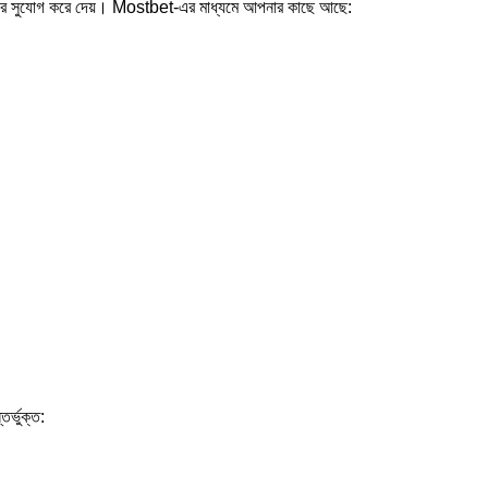
়ের সুযোগ করে দেয়। Mostbet-এর মাধ্যমে আপনার কাছে আছে:
র্ভুক্ত: