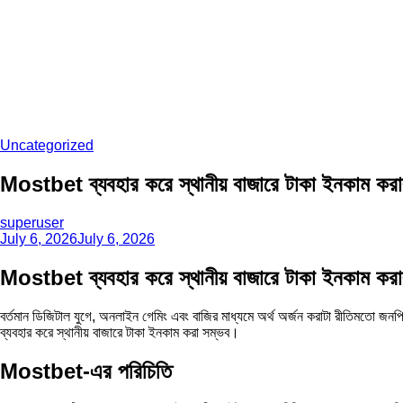
Uncategorized
Mostbet ব্যবহার করে স্থানীয় বাজারে টাকা ইনকাম করা
superuser
July 6, 2026
July 6, 2026
Mostbet ব্যবহার করে স্থানীয় বাজারে টাকা ইনকাম করা
বর্তমান ডিজিটাল যুগে, অনলাইন গেমিং এবং বাজির মাধ্যমে অর্থ অর্জন করাটা রীতিমতো 
ব্যবহার করে স্থানীয় বাজারে টাকা ইনকাম করা সম্ভব।
Mostbet-এর পরিচিতি