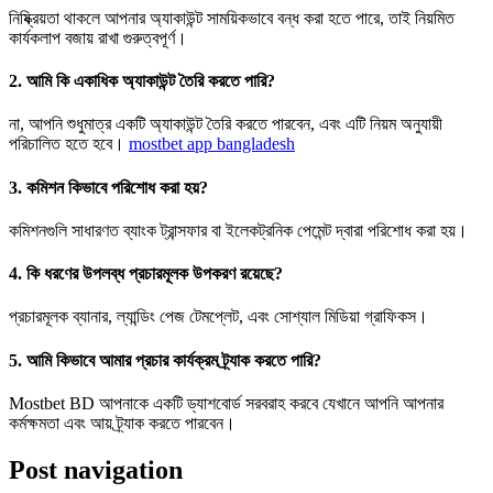
নিষ্ক্রিয়তা থাকলে আপনার অ্যাকাউন্ট সাময়িকভাবে বন্ধ করা হতে পারে, তাই নিয়মিত
কার্যকলাপ বজায় রাখা গুরুত্বপূর্ণ।
2. আমি কি একাধিক অ্যাকাউন্ট তৈরি করতে পারি?
না, আপনি শুধুমাত্র একটি অ্যাকাউন্ট তৈরি করতে পারবেন, এবং এটি নিয়ম অনুযায়ী
পরিচালিত হতে হবে।
mostbet app bangladesh
3. কমিশন কিভাবে পরিশোধ করা হয়?
কমিশনগুলি সাধারণত ব্যাংক ট্রান্সফার বা ইলেকট্রনিক পেমেন্ট দ্বারা পরিশোধ করা হয়।
4. কি ধরণের উপলব্ধ প্রচারমূলক উপকরণ রয়েছে?
প্রচারমূলক ব্যানার, ল্যান্ডিং পেজ টেমপ্লেট, এবং সোশ্যাল মিডিয়া গ্রাফিকস।
5. আমি কিভাবে আমার প্রচার কার্যক্রম ট্র্যাক করতে পারি?
Mostbet BD আপনাকে একটি ড্যাশবোর্ড সরবরাহ করবে যেখানে আপনি আপনার
কর্মক্ষমতা এবং আয় ট্র্যাক করতে পারবেন।
Post navigation