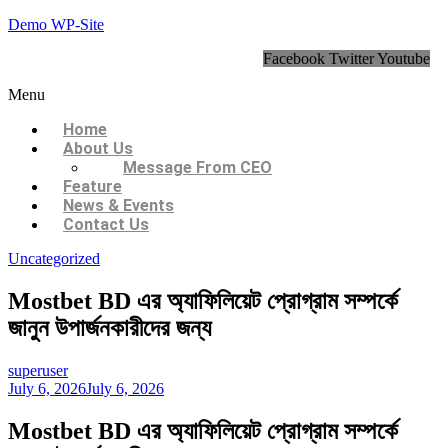
Demo WP-Site
Facebook
Twitter
Youtube
Menu
Home
About Us
Message From CEO
Feature
News & Events
Contact Us
Uncategorized
Mostbet BD এর অ্যাফিলিয়েট প্রোগ্রাম সম্পর্কে
জানুন উপার্জনকারীদের জন্য
superuser
July 6, 2026
July 6, 2026
Mostbet BD এর অ্যাফিলিয়েট প্রোগ্রাম সম্পর্কে