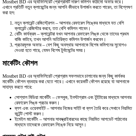
Mostbet BD এর অ্যাফিলিয়েট প্রোগ্রামটি দারুণ কমিশন কাঠামো অফার করে।
এখানে প্রতিটি নতুন ক্লায়েন্টের জন্য আপনি কীভাবে উপার্জন করতে পারেন, তা বিশ্লেষণ
করা হল:
নতুন ক্লায়েন্ট রেজিস্ট্রেশন – আপনার রেফারেল লিঙ্কের মাধ্যমে যত বেশি
ক্লায়েন্ট রেজিস্টার করবে, তত বেশি কমিশন পাবেন।
বেটিং কার্যক্রম – ক্লায়েন্টরা যখন আপনার রেফারেল লিঙ্ক থেকে তাদের প্রথম
বাজি কাটবে, তখন আপনি অতিরিক্ত কমিশন উপার্জন করবেন।
প্রচারমূলক অফার – বেশ কিছু অবস্থায় আপনাকে বিশেষ কমিশনের সুযোগও
দেওয়া হতে পারে, যেমন বিশেষ টুর্নামেন্টের সময়।
মার্কেটিং কৌশল
Mostbet BD এর অ্যাফিলিয়েট প্রোগ্রাম সফলভাবে চালানোর জন্য কিছু কার্যকর
মার্কেটিং কৌশল ব্যবহার করা যেতে পারে। এখানে কয়েকটি কৌশল রয়েছে যা আপনাকে
সাহায্য করতে পারে:
সোশ্যাল মিডিয়া মার্কেটিং – ফেসবুক, ইনস্টাগ্রাম এবং টুইটারের মাধ্যমে আপনার
রেফারেল লিঙ্ক প্রচার করুন।
ব্লগ এবং ওয়েবসাইট – আপনার নিজের সাইট বা ব্লগ তৈরি করে সেখানে নিয়মিত
কন্টেন্ট পোস্ট করুন।
ইমেইল মার্কেটিং – আপনার সাবস্ক্রাইবারদের কাছে নিয়মিত আপডেট পাঠানোর
মাধ্যমে তাদেরকে রেফারেল লিঙ্কে নিয়ে আসুন।