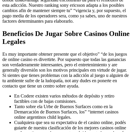
esta adicción. Nuestro ranking sony ericsson adapta a los posibles
cambios afin de mantener siempre tu” “vigencia y, por supuesto, el
pago media de los operadores sera, como ya sabes, uno de nuestros
factores determinantes para elaborarlo.
Beneficios De Jugar Sobre Casinos Online
Legales
Es muy importante obtener presente que el objetivo” “de los juegos
de online casino es divertirte. Por supuesto que todas las ganancias
son verdaderamente interesantes, pero el entretenimiento y are
generally diversión son los motivos principales em virtude de jugar.
Si sientes que tienes problemas con la adicción al juego u alguien de
tu ambiente sufre de la ludopatía, not any dudes en ponerte en
contacto que tiene un centro sobre ayuda.
En Codere existen varios métodos de depósito y retiro
factibles con de bajas comisiones.
Tanto sobre ela Urbe de Buenos Surfaces como en la
Demarcación de Buenos Surfaces, los” “internet casinos
online argentinos child legales.
Cualquiera que sea su expectativa de el casino online, podés
guiarte de nuestra clasificación de los mejores casinos online