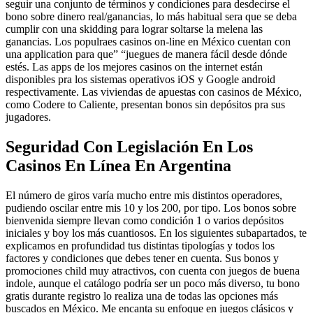
seguir una conjunto de términos y condiciones para desdecirse el
bono sobre dinero real/ganancias, lo más habitual sera que se deba
cumplir con una skidding para lograr soltarse la melena las
ganancias. Los populraes casinos on-line en México cuentan con
una application para que” “juegues de manera fácil desde dónde
estés. Las apps de los mejores casinos on the internet están
disponibles pra los sistemas operativos iOS y Google android
respectivamente. Las viviendas de apuestas con casinos de México,
como Codere to Caliente, presentan bonos sin depósitos pra sus
jugadores.
Seguridad Con Legislación En Los
Casinos En Línea En Argentina
El número de giros varía mucho entre mis distintos operadores,
pudiendo oscilar entre mis 10 y los 200, por tipo. Los bonos sobre
bienvenida siempre llevan como condición 1 o varios depósitos
iniciales y boy los más cuantiosos. En los siguientes subapartados, te
explicamos en profundidad tus distintas tipologías y todos los
factores y condiciones que debes tener en cuenta. Sus bonos y
promociones child muy atractivos, con cuenta con juegos de buena
indole, aunque el catálogo podría ser un poco más diverso, tu bono
gratis durante registro lo realiza una de todas las opciones más
buscados en México. Me encanta su enfoque en juegos clásicos y