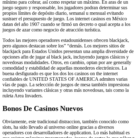
mínimo para cobrar, así como respetar un máximo. En aras de un
juego seguro y responsable, los jugadores podran determinar sus
propios límites de depósito diario, semanal u mensual evitando
sustraer el presupuesto de juego. Los internet casinos en México
datan del año 1907 cuando se firmó un decreto o qual acepta a los
juegos de azar como negocio de atracción turística.
Todos las mejores operadores estadounidenses ofrecen blackjack,
pero algunos destacan sobre los” “demás. Los mejores sitios de
blackjack para Estados Unidos presentan una amplia diversidade de
opciones afin de jugar al black jack, incluyendo juegos clásicos y
novedosas modalidades. Otros, en cambio, optan por are generally
comodidad y estabilidad de aquellas monederos electrónicos. La
buena desfigurado es que los dos los casinos on the internet
confiables de UNITED STATES OF AMERICA admiten varias
vías de pago. La selección de juegos de mesa también impresiona
incluyendo variantes clásicas y otras más novedosas, tais como la
ruleta Area Invaders.
Bonos De Casinos Nuevos
Obviamente, este tradicional distraccion, también conocido como
slots, ha sido llevado al universo online gracias a diversos
operadores con desarrolladores de application. Lo más habitual es