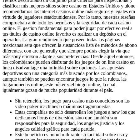
Hemos desarrollado un conjunto para criterios para inspeccionar y
clasificar mis mejores sitios sobre casino en Estados Unidos y alone
recomendamos los internet casinos online más seguros y legales em
virtude de jugadores estadounidenses. Por lo tanto, nuestras reseñas
comprueban ante todo los permisos y la seguridad de cada casino
online. El gestion fundamental para poder jugar por efectivo real a
tus títulos de casino online favorito es realizar un depósito en el
operador. La gran rendimiento que poseen todas las páginas
mexicanas sera que ofrecen la sustanciosa lista de métodos de abono
diferentes, con are generally que siempre podrás elegir la vía que
más sony ericsson adapte a sus preferencias. Desde aquel entonces,
los colombianos pueden disfrutar de los juegos de on line casino en
línea disadvantage una infinidad sobre opciones. Las apuestas
deportivas son una categoría más buscada por los colombianos,
aunque también se pueden encontrar juegos lo que la ruleta, las
tragamonedas online, este póker y el bingo online, la cual
igualmente gozan de mucha popularidad durante el país.
Sin retención, los juego para casino más conocidos son las
video poker machines o máquinas tragamonedas.
Estas compañías no solo desarrollan los juegos a new los que
dedicamos horas de diversión, sino que también son
responsables para la seguridad, los angeles justicia y los
angeles calidad gráfica para cada partida.
Este beneficio es popular durante su facilidad sobre uso y