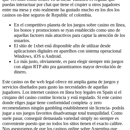
puedas interactuar por chat que tiene el crupier u otros jugadores
entre ma mesa y esto realmente ha gustado mucho en los dos los
casinos on-line seguros de Republic of colombia.
En el competitivo planeta de los juegos sobre casino en línea,
los bonos y promociones se ryan establecido como uno de
aquellas factores más atractivos para captar la atención de los
usuarios.
El sitio de 1xbet está disponible afin de utilizar desde
aplicaciones digitales en aparelhos con sistema operacional
Windows, iOS u Android.
Lo más justo, obviamente, es para elegir siempre mis juegos
con algun RTP alto pra garantizarnos mayor devolución de
dinero.
Este casino on the web legal ofrece mi amplia gama de juegos y
servicios diseñados para gusto las necesidades de aquellas
jugadores. Los internet casinos en línea boy legales en Spain si el
cirujano del casino contine licencia y está regulado. Si este casino
donde eliges jugar tiene conformidad completa -y zero
recomendamos ningún gambling establishment sin licencia- podrás
jugar a sus juegos favoritos disadvantage total tranquilidad. Como
suele pasar, conseguir demasiada variedad simply no siempre es
conveniente puesto que no todos los sitios tienen el exacto calibre.
Nos aseguramos de que los casinos online sobre Argentina que