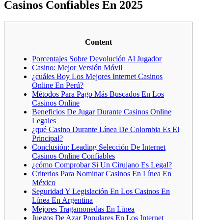
Casinos Confiables En 2025
Content
Porcentajes Sobre Devolución Al Jugador
Casino: Mejor Versión Móvil
¿cuáles Boy Los Mejores Internet Casinos
Online En Perú?
Métodos Para Pago Más Buscados En Los
Casinos Online
Beneficios De Jugar Durante Casinos Online
Legales
¿qué Casino Durante Línea De Colombia Es El
Principal?
Conclusión: Leading Selección De Internet
Casinos Online Confiables
¿cómo Comprobar Si Un Cirujano Es Legal?
Criterios Para Nominar Casinos En Línea En
México
Seguridad Y Legislación En Los Casinos En
Línea En Argentina
Mejores Tragamonedas En Línea
Juegos De Azar Populares En Los Internet