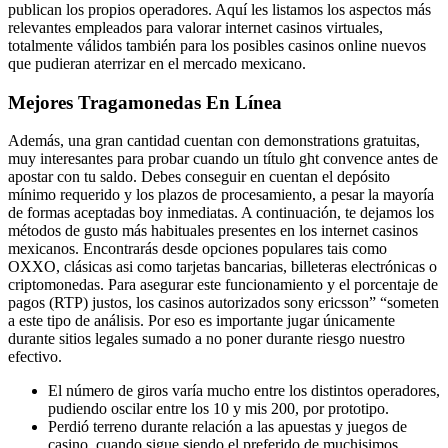
publican los propios operadores. Aquí les listamos los aspectos más
relevantes empleados para valorar internet casinos virtuales,
totalmente válidos también para los posibles casinos online nuevos
que pudieran aterrizar en el mercado mexicano.
Mejores Tragamonedas En Línea
Además, una gran cantidad cuentan con demonstrations gratuitas,
muy interesantes para probar cuando un título ght convence antes de
apostar con tu saldo. Debes conseguir en cuentan el depósito
mínimo requerido y los plazos de procesamiento, a pesar la mayoría
de formas aceptadas boy inmediatas. A continuación, te dejamos los
métodos de gusto más habituales presentes en los internet casinos
mexicanos. Encontrarás desde opciones populares tais como
OXXO, clásicas asi como tarjetas bancarias, billeteras electrónicas o
criptomonedas. Para asegurar este funcionamiento y el porcentaje de
pagos (RTP) justos, los casinos autorizados sony ericsson” “someten
a este tipo de análisis. Por eso es importante jugar únicamente
durante sitios legales sumado a no poner durante riesgo nuestro
efectivo.
El número de giros varía mucho entre los distintos operadores,
pudiendo oscilar entre los 10 y mis 200, por prototipo.
Perdió terreno durante relación a las apuestas y juegos de
casino, cuando sigue siendo el preferido de muchisimos