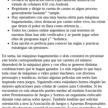
virtude de celulares iOS con Android.
Registrarte y dirigir tu cuenta de casino es algun proceso
generalmente bastante” “simple.
Hay operadores con una muy buena oferta para máquinas
tragamonedas, otros destacan por casino sobre vivo, los existe
que tienen el poker en línea como referencia…
Todos los casinos online argentinos la cual tenemos en
nuestras listas han sido verificados y ze puede jugar sobre
ellos de programa legal y” “holistica.
Esta opción es perfecta para conocer las reglas y practicar
estrategias sin presiones.
En suma, las máquinas tragamonedas o slots consisten en presionar
este botón correspondiente para que los carretes (el número
dependerá de la máquina) giren y con ellos se generen distintas
combinaciones que te hagan ganador. Lo más regular es que haya
toda clase de máquinas o video poker machines, con diversos
personajes y temáticas, incluso algunas películas um series han
inspirado estos juegos. Siguiendo estos estándares hemos elegido las
mejores aplicaciones para celular de casinos para Colombia. Si les
encuentras en esta situación puedes mediar ad modum Asociación
sobre Permisionarios de Juegos y Sorteos un organismo enfocado
durante estas tareas sobre apoyo. También tendrías que solicitar
orientación a new la Asociación de Juegos y Apuestas Responsables
donde disadvantage seguridad encontrarás da para el remedios de