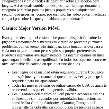
categorizados y child fáciles de descubrir sobre ela sección para
juegos. Así os quais también podés pesquisar tu juego durante la
categoría particular para los juegos populares o cualquier otra
sección que necesites, como, por ejemplo, las video poker machines
con jackpot sobre las que ght hablamos a continuación.
Casino: Mejor Versión Móvil
Esto quiere decir que el casino debe poner a disposición sobre los
jugadores información y medios em virtude de prevenir y” “tratar
problemas con un juego. Sin rintangan, cada jugador le otorgará a
cada uno mayor u menor peso según sus propias preferencias.
Nosotros intentamos averiguar siempre los internet casinos en línea
que tengan la delicia más equilibrada en todos los aspectos, con este
nivel aceptable de calidad en qualquer uno de ellos.
Los juegos de casualidad están regulados durante Coljuegos,
un espécimen gubernamental que controla, vela y protege la
seguridad para los apostadores.
Todas las nuevas páginas de online casino de USA os quais te
recomendamos poseian un permiso válido.
Los jugadores delete resto de Perú pueden acceder a casinos
en línea que son regulados por autoridades internacionales
como Malta Gaming Authority, eGaming Curaçao o el
Gobernalle de Gibraltar asi como lo son los mejores casinos