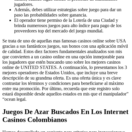
jugadores.
Además, debes utilizar estrategias sobre juego para dar un
paso las probabilidades sobre ganancia.
El operador tiene permiso de la Lotería de una Ciudad y
brinda numerosos juegos para alto índice para pago de los
proveedores top del mercado del juego mundial.
Se trata de uno de aquellas mas famosas casinos online sobre USA
gracias a sus fantásticos juegos, sus bonos con una aplicación móvil
de calidad. Estos diez factores fundamentales analizados son mis
que convierten a un casino online en una opción inmejorable para
los jugadores que estén buscando uno sobre los mejores casinos
online de UNITED STATES. A continuación, lo presentamos los 3
mejores operadores de Estados Unidos, que incluye una breve
descripción de su grandma oferta. Es una oferta única y es clave
contrastar los términos y condiciones para beneficiarse al máximo
entre ma promoción. Por último, recuerda que este registro solo
estará disponible desde aquellos estados en mis que el manipulador”
“ocean legal.
Juegos De Azar Buscados En Los Internet
Casinos Colombianos