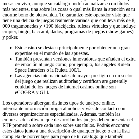
mesas en vivo, aunque su catálogo podría actualizarse con títulos
más recientes, una sobre las cosas o qual más llama la atención es tu
enorme bono de bienvenida. Te garantizo este operador visto que
tiene una delicia de juegos realmente variada que conlleva más de 8,
000 tragamonedas y +190 blackjacks, ruletas virtuales y que incluye
crupier, bingo, baccarat, dados, programas de juegos (show games)
y póker.
Este casino se destaca principalmente por obtener una gran
expertise en el mundo de las apuestas.
También presentan versiones innovadoras que añaden el extra
de emoción al juego como, por ejemplo, los angeles Ruleta
Space Intruders o la Ruleta 100/1.
Las agencias internacionales de mayor prestigio en un sector
del juego que realizan auditorías y certifican are generally
equidad de los juegos de internet casinos online son
eCOGRA y GLI.
Los operadores albergan distintos tipos de analyze online,
interesante información propia al noticia y vías de contacto con
diversas organizaciones especializadas. Además, también las
empresas de software que desarrollan los juegos deben presentar el
RTP promedio sobre cada uno sobre sus títulos. Podrás encontrar
estos datos junto a una descripción de qualquer juego o en la lista
completa de porcentajes para pago de tu catálogo que también