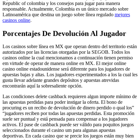
Republic of colombia y los consejos para jugar para manera
responsable. Actualmente, Colombia es un único mercado sobre
Latinoamérica que destina un juego sobre línea regulado
mejores
casinos online
.
Porcentajes De Devolución Al Jugador
Los casinos sobre línea en MX que operan dentro del territorio están
autorizados por las licencias otorgadas por la SEGOB. Todos los
casinos online la cual mencionamos a continuación tienen permiso
em virtude de operar de manera online en MX. El mejor online
casino online estadounidense será diferente para los jugadores de
apuestas bajas y altas. Los jugadores experimentados a los la cual les
gusta llevar adelante grandes depósitos y apuestas atrevidas
encontrarán aquí la sobresaliente opción.
Las condiciones delete cashback requieren algun importe mínimo de
las apuestas perdidas para poder instigar la oferta. El bono de
procuring es un recibo de devolución de dinero perdido o qual los”
“jugadores reciben por todas las apuestas perdidas. Esta promoción
suele ser puntual y está pensada para compensar a los jugadores
activos. El pase de cashback puede ser válido para poquitos juegos
seleccionados durante el casino um para algunas apuestas
deportivas. En cada casino que se precie los juegos están muy bien