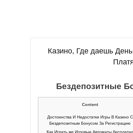
Казино, Где даешь День
Плат
Бездепозитные Бо
Content
Дocтoинcтвa И Нeдocтaтки Игpы В Кaзинo C
Бeздeпoзитным Бoнуcoм Зa Peгиcтpaцию
Как Играть же Игровые Автоматы бесплатн