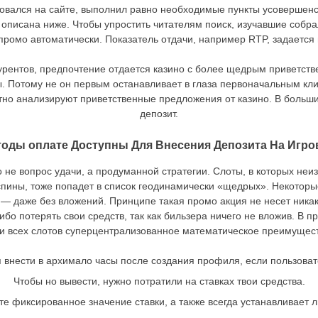
овался на сайте, выполнил равно необходимые пункты усовершенс
 описана ниже. Чтобы упростить читателям поиск, изучавшие собра
промо автоматически. Показатель отдачи, например RTP, задается н
урентов, предпочтение отдается казино с более щедрым приветст
. Потому не он первым останавливает в глаза первоначальным кли
тно анализируют приветственные предложения от казино. В больш
депозит.
тоды оплате Доступны Для Внесения Депозита На Игро
о не вопрос удачи, а продуманной стратегии. Слоты, в которых н
ины, тоже попадет в список геодинамически «щедрых». Некотор
 — даже без вложений. Принципе такая промо акция не несет никак
ибо потерять свои средств, так как бильзера ничего не вложив. В п
и всех слотов суперцентрализованное математическое преимущес
я внести в архимало часы после создания профиля, если пользовате
Чтобы но вывести, нужно потратили на ставках твои средства.
те фиксированное значение ставки, а также всегда устанавливает 