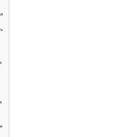
ия
ть
е
а
ни