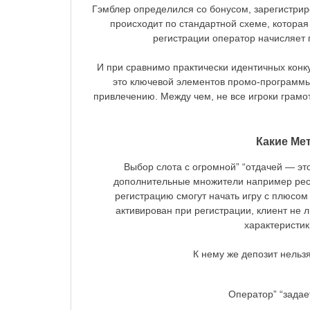
Гэмблер определился со бонусом, зарегистрир
происходит по стандартной схеме, которая
регистрации оператор начисляет 
И при сравнимо практически идентичных конк
это ключевой элементов промо-программы
привлечению. Между чем, не все игроки грамо
Какие Ме
Выбор слота с огромной” “отдачей — эт
дополнительные множители например респ
регистрацию смогут начать игру с плюсом
активирован при регистрации, клиент не л
характеристик
К нему же депозит нельз
Оператор” “задае