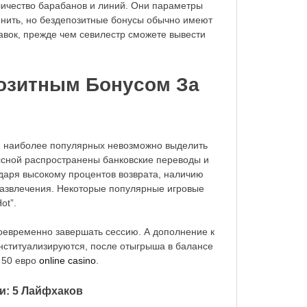
оличество барабанов и линий. Они параметры
омнить, но бездепозитные бонусы обычно имеют
тавок, прежде чем севилестр сможете вывести
пoзитным Бoнуcoм Зa
ии наиболее популярных невозможно выделить
грессной распространены банковские переводы и
одаря высокому процентов возврата, наличию
 развлечения. Некоторые популярные игровые
ot”.
воевременно завершать сессию. А дополнение к
нституализируются, после отыгрыша в балансе
 50 евро
online casino
.
и: 5 Лайфхаков