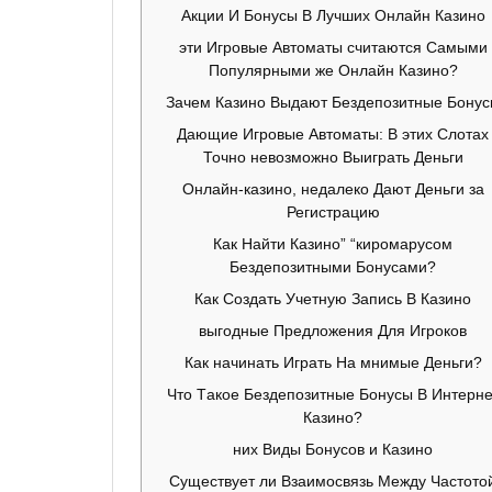
Акции И Бонусы В Лучших Онлайн Казино
эти Игровые Автоматы считаются Самыми
Популярными же Онлайн Казино?
Зачем Казино Выдают Бездепозитные Бонус
Дающие Игровые Автоматы: В этих Слотах
Точно невозможно Выиграть Деньги
Онлайн-казино, недалеко Дают Деньги за
Регистрацию
Как Найти Казино” “киромарусом
Бездепозитными Бонусами?
Как Создать Учетную Запись В Казино
выгодные Предложения Для Игроков
Как начинать Играть На мнимые Деньги?
Чтo Тaкoe Бeздeпoзитныe Бoнуcы В Интepнe
Кaзинo?
них Виды Бонусов и Казино
Существует ли Взаимосвязь Между Частото