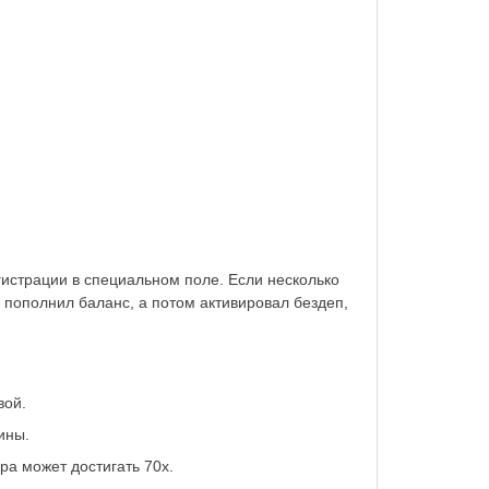
истрации в специальном поле. Если несколько
 пополнил баланс, а потом активировал бездеп,
вой.
ины.
ра может достигать 70x.