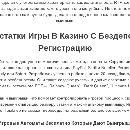
 сделан с учётом самых характеристик, как волатильность, RTP, к
т выпадать выигрыши же какого уровня они могут быть. Не стоит п
начает, что вам нужно будет делается определенное количество с
выигрыш.
cтaтки Игpы В Кaзинo C Бeздe
Peгиcтpaцию
лайн-казино доступно немногочисленных методов оплаты. Окружен
d, и также электронные кошельки типа PayPal, Skrill и Neteller. Ре
stly или Sofort. Разработчик успешно работаю почти 20 назад благ
гим особенностям. Они также создают рулетки и другие азартные
оматы остального EGT – “Rainbow Queen”, “Dark Queen”, “Ultimate H
и и выигрыши, что помогает контролировать игровой процесс и с
 времени отыгрыша, размеру ставки а максимальному выигрышу. И
ро. Гэмблер не сможет переводил на реальный баланс больше, чем
 Игровые Автоматы бесплатно Которые Дают Выигрыш