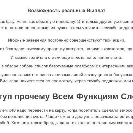
Возможность реальных Выплат
к базу, же не как обратную подсказку. Эти только другие условия
ие-то детали непонятные, их лучше затем уточнить в службе поддер
Игорные заведения постоянно совершенствуют твои акции.
лет благодаря высокому проценту возврата, наличию джекпотов, пр
И можно тратить а ставки еще вплоть пополнения счета.
 в обзоре собран список безотказные платформ с интересными ак
о уровень зависят от числа активных линий и запущенных бонусных
 Бильзера начисляется по промокоду, через службу поддержке или 
туп прочему Всем Функциям Сл
ем х40 надо перевести на карту, когда посетитель сделали взносо
 без пополнения счета. Чаще чем они доступны новичкам за регист
. збоб. Хотя некоторые бренды дарят их только постоянным клиента